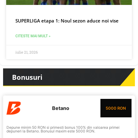
SUPERLIGA etapa 1: Noul sezon aduce noi vise
CITESTE MAI MULT »
iulie 21, 2026
Bonusuri
Betano
5000 RON
Depune minim 50 RON si primesti bonus 100% din valoarea primei
depuneri la Betano. Bonusul maxim este 5000 RON.