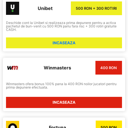
Unibet
500 RON + 300 ROTIRI
Deschide cont la Unibet si realizeaza prima depunere pentru a activa
pachetul de bun-venit cu 500 RON pariu fara risc + 300 rotiri gratuite
CASH.
INCASEAZA
Winmasters
400 RON
Winmasters ofera bonus 100% pana la 400 RON noilor jucatori pentru
prima depunere efectuata.
INCASEAZA
Fortuna
500 RON