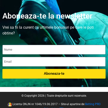
Aboneaza-te la newsletter
Vrei sa fii la curent cu ultimele bonusuri pe care le poti
obtine?
Aboneaza-te
© Copyright 2026 | Toate drepturile sunt rezervate.
Licenta ONJN nr 1046/19.06.2017 – Site-ul apartine de
Betting PRO