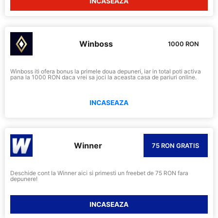
INCASEAZA
Winboss
1000 RON
Winboss iti ofera bonus la primele doua depuneri, iar in total poti activa
pana la 1000 RON daca vrei sa joci la aceasta casa de pariuri online.
INCASEAZA
Winner
75 RON GRATIS
Deschide cont la Winner aici si primesti un freebet de 75 RON fara
depunere!
INCASEAZA