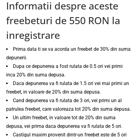
Informatii despre aceste
freebeturi de 550 RON la
inregistrare
Prima data ti se va acorda un freebet de 30% din suma
depunerii.
Dupa ce depunerea a fost rulata de 0.5 ori vei primi
inca 20% din suma depusa.
Daca depunerea va fi rulata de 1.5 ori vei mai primi un
freebet, in valoare de 20% din suma depusa.
Cand depunerea va fi rulata de 3 ori, vei primi un al
patrulea freebet, care valoreaza tot 20% din suma depusa.
Un ultim freebet, in valoare tot de 20% din suma
depusa, vei prima daca depunerea va fi rulata de 5 ori.
Castigul maxim provenit dintr-un freebet este de 5 ori