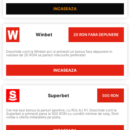
INCASEAZA
Winbet
20 RON FARA DEPUNERE
Deschide cont la Winbet aici si primesti un bonus fara depunere in
valoare de 20 RON sa pariezi meciurile preferate!
INCASEAZA
Superbet
500 RON
Cel mai bun bonus la pariuri sportive, cu RULAJ X1. Deschide cont la
Superbet si primesti pana la 500 RON cu conditii minime de rulaj, fiind
vorba o oferta imbatabila pe piata.