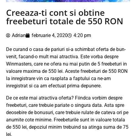
Creeaza-ti cont si obtine
freebeturi totale de 550 RON
Adrian
februarie 4, 2020
4:20 pm
De curand o casa de pariuri si-a schimbat oferta de bun-
venit, facand-o mult mai atractiva. Este vorba despre
Winmasters, care ne ofera nu mai putin de 5 freebeturi in
valoare maxima de 550 lei. Aceste freebeturi de 550 RON
la inregistrare vin ca rasplata a faptului ca ne-am
inregistrat si ca am efectuat prima depunere.
De ce este mai atractiva oferta? Fiindca vorbim despre
freebeturi, care trebuie pariate o singura data. Asta spre
deosebire de bonusuri, care trebuie rulate de cateva ori pe
anumite cote minime. Freebeturile sunt in valoare totala
de 550 lei, depoziul minim trebuind sa atinga suma de 75
lei.