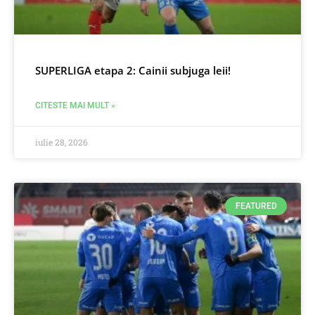
SUPERLIGA etapa 2: Cainii subjuga leii!
CITESTE MAI MULT »
iulie 28, 2026
FEATURED