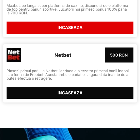
Maxbet, pe langa super platforma de cazino, dispune si de o platforma
de top pentru pariuri sportive. Jucatorii noi primesc bonus 100% pana
la 700 RON.
INCASEAZA
Netbet
500 RON
Plasezi primul pariu la Netbet, iar daca e pierzator primesti banii inapoi
sub forma de Freebet. Acesta trebuie pariat o singura data inainte de a
putea efectua o retragere.
INCASEAZA