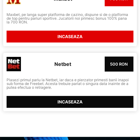
Maxbet, pe langa super platforma de cazino, dispune si de o platforma
de top pentru pariuri sportive. Jucatorii noi primesc bonus 100% pana
la 700 RON.
INCASEAZA
Netbet
500 RON
Plasezi primul pariu la Netbet, iar daca e pierzator primesti banii inapoi
sub forma de Freebet. Acesta trebuie pariat o singura data inainte de a
putea efectua o retragere.
INCASEAZA