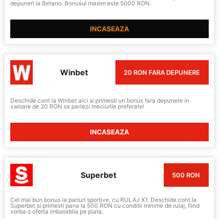
depuneri la Betano. Bonusul maxim este 5000 RON.
INCASEAZA
Winbet
20 RON FARA DEPUNERE
Deschide cont la Winbet aici si primesti un bonus fara depunere in
valoare de 20 RON sa pariezi meciurile preferate!
INCASEAZA
Superbet
500 RON
Cel mai bun bonus la pariuri sportive, cu RULAJ X1. Deschide cont la
Superbet si primesti pana la 500 RON cu conditii minime de rulaj, fiind
vorba o oferta imbatabila pe piata.