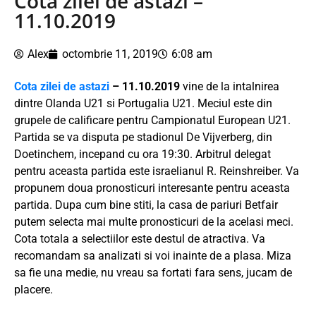
Cota zilei de astazi –
11.10.2019
Alex
octombrie 11, 2019
6:08 am
Cota zilei de astazi
– 11.10.2019
vine de la intalnirea
dintre Olanda U21 si Portugalia U21. Meciul este din
grupele de calificare pentru Campionatul European U21.
Partida se va disputa pe stadionul De Vijverberg, din
Doetinchem, incepand cu ora 19:30. Arbitrul delegat
pentru aceasta partida este israelianul R. Reinshreiber. Va
propunem doua pronosticuri interesante pentru aceasta
partida. Dupa cum bine stiti, la casa de pariuri Betfair
putem selecta mai multe pronosticuri de la acelasi meci.
Cota totala a selectiilor este destul de atractiva. Va
recomandam sa analizati si voi inainte de a plasa. Miza
sa fie una medie, nu vreau sa fortati fara sens, jucam de
placere.