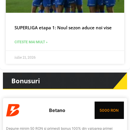
SUPERLIGA etapa 1: Noul sezon aduce noi vise
CITESTE MAI MULT »
iulie 21, 2026
Bonusuri
Betano
5000 RON
Depune minim 50 RON si primesti bonus 100% din valoarea primei