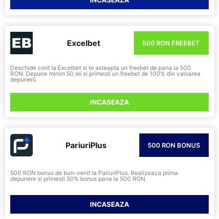
INCASEAZA
Excelbet
500 RON FREEBET
Deschide cont la Excelbet si te asteapta un freebet de pana la 500
RON. Depune minim 50 lei si primesti un freebet de 100% din valoarea
depunerii.
INCASEAZA
PariuriPlus
500 RON BONUS
500 RON bonus de bun-venit la PariuriPlus. Realizeaza prima
depunere si primesti 50% bonus pana la 500 RON.
INCASEAZA