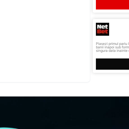
Plasezi primul pariu 
banii inapoi sub for
singura data inainte