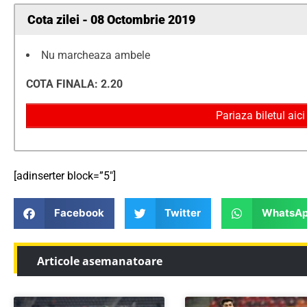
Cota zilei - 08 Octombrie 2019
Nu marcheaza ambele
COTA FINALA: 2.20
Pariaza biletul aici
[adinserter block=”5″]
Facebook
Twitter
WhatsA
Articole asemanatoare