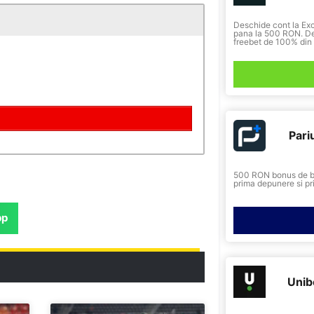
Deschide cont la Exc
pana la 500 RON. Dep
freebet de 100% din 
Pari
500 RON bonus de bu
prima depunere si p
pp
Unib