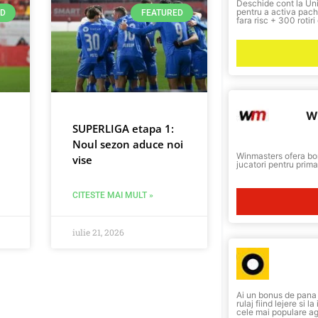
Deschide cont la Un
pentru a activa pac
ED
FEATURED
fara risc + 300 rotir
W
SUPERLIGA etapa 1:
Noul sezon aduce noi
Winmasters ofera b
vise
jucatori pentru prim
CITESTE MAI MULT »
iulie 21, 2026
Ai un bonus de pana 
rulaj fiind lejere si 
cele mai populare a