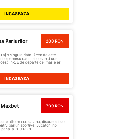
INCASEAZA
a Pariurilor
200 RON
laj o singura data. Aceasta este
rii o primesc daca isi deschid cont la
acest link. E de departe cel mai lejer
INCASEAZA
Maxbet
700 RON
er platforma de cazino, dispune si de
ntru pariuri sportive. Jucatorii noi
 pana la 700 RON.