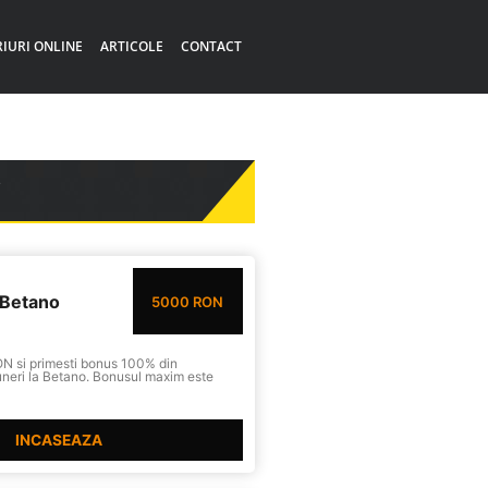
RIURI ONLINE
ARTICOLE
CONTACT
i
Betano
5000 RON
N si primesti bonus 100% din
uneri la Betano. Bonusul maxim este
INCASEAZA