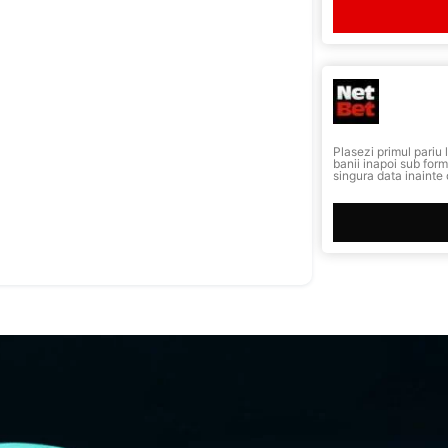
Plasezi primul pariu 
banii inapoi sub for
singura data inainte