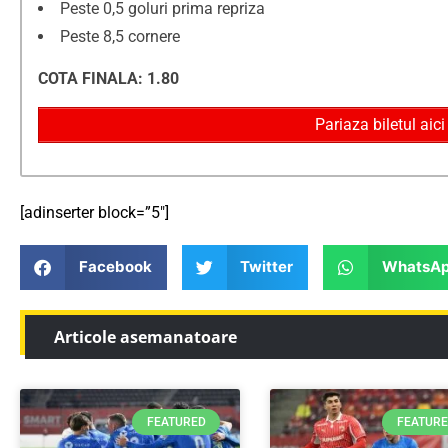
Peste 0,5 goluri prima repriza
Peste 8,5 cornere
COTA FINALA: 1.80
Pariaza biletul aici
[adinserter block=”5″]
Facebook
Twitter
WhatsA
Articole asemanatoare
FEATURED
FEATUR