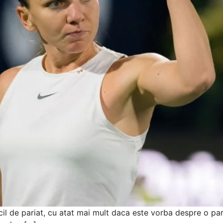
icil de pariat, cu atat mai mult daca este vorba despre o pa