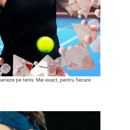
parieze pe tenis. Mai exact, pentru fiecare