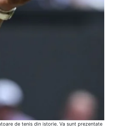
atoare de tenis din istorie. Va sunt prezentate