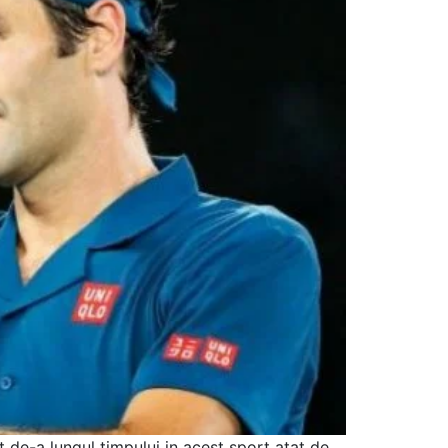
t de-a lungul timpului in acest sport atat de