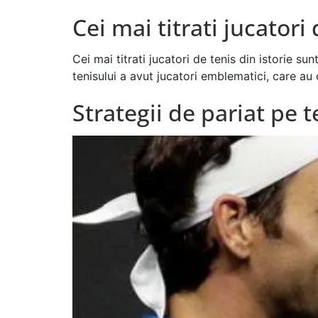
Cei mai titrati jucatori 
Cei mai titrati jucatori de tenis din istorie su
tenisului a avut jucatori emblematici, care au 
Strategii de pariat pe t