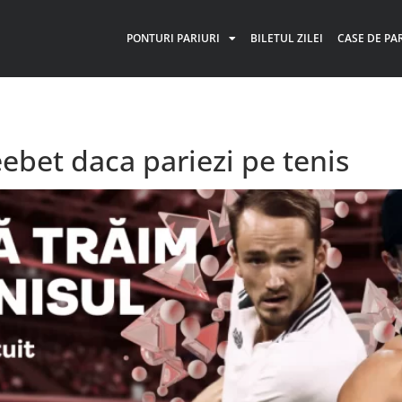
PONTURI PARIURI
BILETUL ZILEI
CASE DE PA
reebet daca pariezi pe tenis