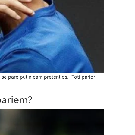
i se pare putin cam pretentios. Toti pariorii
 pariem?