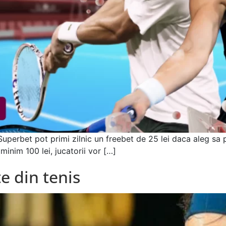
 Superbet pot primi zilnic un freebet de 25 lei daca aleg sa 
minim 100 lei, jucatorii vor […]
e din tenis