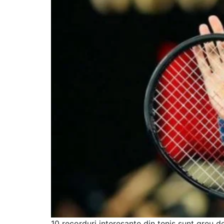
10 recorduri interesante din tenis sunt greu d