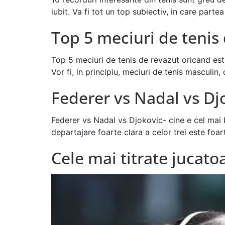
iubit. Va fi tot un top subiectiv, in care partea
Top 5 meciuri de tenis
Top 5 meciuri de tenis de revazut oricand este 
Vor fi, in principiu, meciuri de tenis masculin, d
Federer vs Nadal vs Dj
Federer vs Nadal vs Djokovic- cine e cel mai bu
departajare foarte clara a celor trei este foar
Cele mai titrate jucatoa