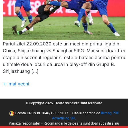
Pariul zilei 22.09.2020 este un meci din prima liga din
China, Shijiazhuang vs Shanghai SIPG. Mai sunt doar trei
etape din sezonul regular si este o batalie acerba pentru
ultimele doua locuri ce urca in play-off din Grupa B.
Shijiazhuang […]
←
mai vechi
© Copyright 2026 | Toate drepturile sunt rezervate.
Licenta ONJN nr 1046/19.06.2017 – Site-ul apartine de
Betting PRO
Advertising SRL
Pariaza responsabil – Recomandarile de pe site sunt doar sugestii si nu