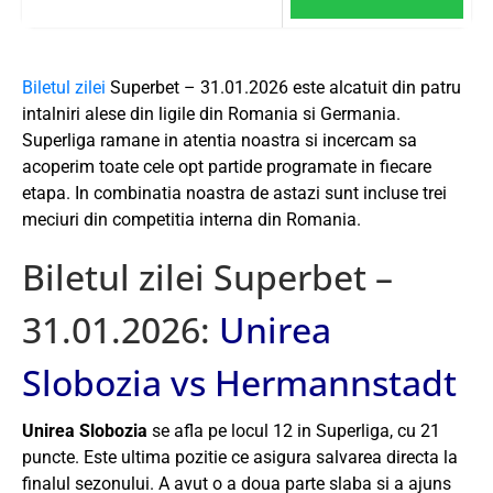
Biletul zilei
Superbet – 31.01.2026 este alcatuit din patru
intalniri alese din ligile din Romania si Germania.
Superliga ramane in atentia noastra si incercam sa
acoperim toate cele opt partide programate in fiecare
etapa. In combinatia noastra de astazi sunt incluse trei
meciuri din competitia interna din Romania.
Biletul zilei Superbet –
31.01.2026:
Unirea
Slobozia vs Hermannstadt
Unirea Slobozia
se afla pe locul 12 in Superliga, cu 21
puncte. Este ultima pozitie ce asigura salvarea directa la
finalul sezonului. A avut o a doua parte slaba si a ajuns