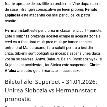
foarte aproape de pozitiile cu probleme. Vine dupa o serie
de sase infrangeri consecutive pe teren propriu.
Renato
Espinosa
este atacantul cel mai periculos, cu patru
reusite.
Hermannstadt
este penultima in clasament, cu 14 puncte.
Este o surpriza prezenta acestei echipe in aceasta zona si
cred ca a fost tinut mult prea mult pe banca tehnica
antrenorul Maldarasanu, fara solutii pentru a iesi din
criza. Sibienii sunt obligati sa inceapa ascensiunea daca
vor sa se salveze. Antwi, Balaure, Bejan, Chorbadzhiyski si
Kujabi sunt accidentati, iar Stoica este suspendat.
Christ
Afalna
are patru goluri marcate in acest sezon.
Biletul zilei Superbet – 31.01.2026:
Unirea Slobozia vs Hermannstadt –
pronostic