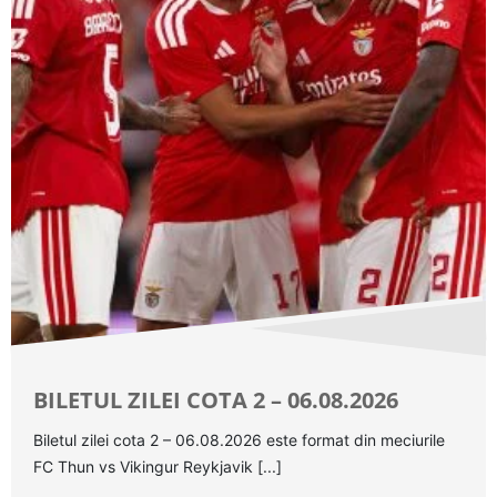
BILETUL ZILEI COTA 2 – 06.08.2026
Biletul zilei cota 2 – 06.08.2026 este format din meciurile
FC Thun vs Vikingur Reykjavik [...]