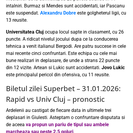
intalniri. Burmaz si Mendes sunt accidentati, iar Pascanu
este suspendat.
Alexandru Dobre
este golgheterul ligii, cu
13 reusite.
Universitatea Cluj
ocupa locul sapte in clasament, cu 26
puncte. A ridicat nivelul jocului dupa ce la conducerea
tehnica a venit italianul Bergodi. Are patru succese in cele
mai recente cinci confruntari. Este echipa cu cele mai
bune realizari in deplasare, de unde a strans 22 puncte
din 12 vizite. Artean si Lukic sunt accidentati.
Jovo Lukic
este principalul pericol din ofensiva, cu 11 reusite.
Biletul zilei Superbet – 31.01.2026:
Rapid vs Univ Cluj – pronostic
Ardelenii au castigat de fiecare data in ultimele trei
deplasari in Giulesti. Asteptam o confruntare disputata si
de aceea
va propun un pariu de tipul sau ambele
marcheaza sau peste 2.5 goluri
.