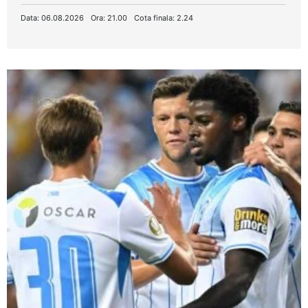
Data: 06.08.2026
Ora: 21.00
Cota finala: 2.24