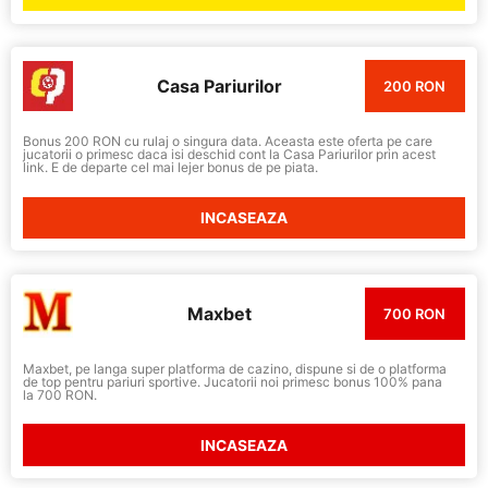
Casa Pariurilor
200 RON
Bonus 200 RON cu rulaj o singura data. Aceasta este oferta pe care
jucatorii o primesc daca isi deschid cont la Casa Pariurilor prin acest
link. E de departe cel mai lejer bonus de pe piata.
INCASEAZA
Maxbet
700 RON
Maxbet, pe langa super platforma de cazino, dispune si de o platforma
de top pentru pariuri sportive. Jucatorii noi primesc bonus 100% pana
la 700 RON.
INCASEAZA