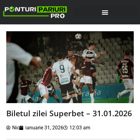
Biletul zilei Superbet – 31.01.2026
Nic
ianuarie 31, 2026
12:03 am