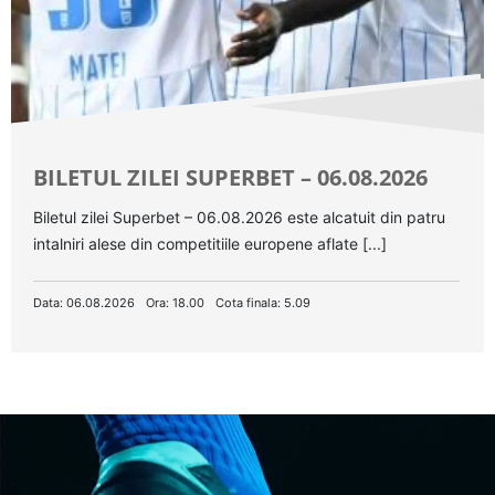
BILETUL ZILEI SUPERBET – 06.08.2026
Biletul zilei Superbet – 06.08.2026 este alcatuit din patru
intalniri alese din competitiile europene aflate [...]
Data: 06.08.2026
Ora: 18.00
Cota finala: 5.09