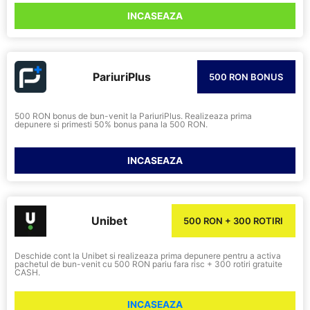
INCASEAZA
PariuriPlus
500 RON BONUS
500 RON bonus de bun-venit la PariuriPlus. Realizeaza prima
depunere si primesti 50% bonus pana la 500 RON.
INCASEAZA
Unibet
500 RON + 300 ROTIRI
Deschide cont la Unibet si realizeaza prima depunere pentru a activa
pachetul de bun-venit cu 500 RON pariu fara risc + 300 rotiri gratuite
CASH.
INCASEAZA