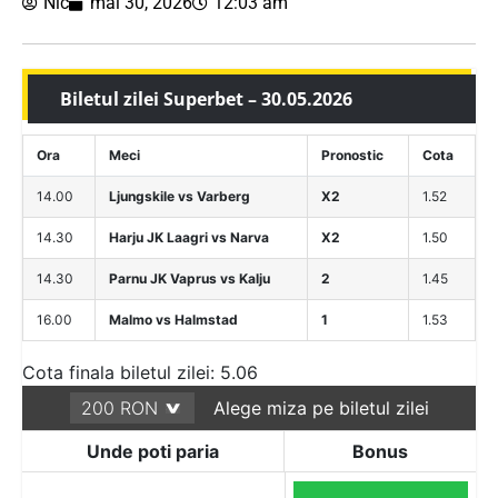
Nic
mai 30, 2026
12:03 am
Biletul zilei Superbet – 30.05.2026
Ora
Meci
Pronostic
Cota
14.00
Ljungskile vs Varberg
X2
1.52
14.30
Harju JK Laagri vs Narva
X2
1.50
14.30
Parnu JK Vaprus vs Kalju
2
1.45
16.00
Malmo vs Halmstad
1
1.53
Cota finala biletul zilei: 5.06
Alege miza pe biletul zilei
Unde poti paria
Bonus