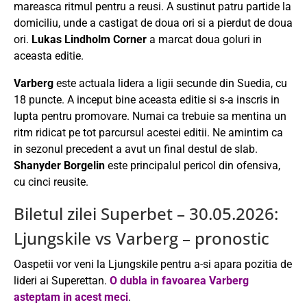
mareasca ritmul pentru a reusi. A sustinut patru partide la
domiciliu, unde a castigat de doua ori si a pierdut de doua
ori.
Lukas Lindholm Corner
a marcat doua goluri in
aceasta editie.
Varberg
este actuala lidera a ligii secunde din Suedia, cu
18 puncte. A inceput bine aceasta editie si s-a inscris in
lupta pentru promovare. Numai ca trebuie sa mentina un
ritm ridicat pe tot parcursul acestei editii. Ne amintim ca
in sezonul precedent a avut un final destul de slab.
Shanyder Borgelin
este principalul pericol din ofensiva,
cu cinci reusite.
Biletul zilei Superbet – 30.05.2026:
Ljungskile vs Varberg – pronostic
Oaspetii vor veni la Ljungskile pentru a-si apara pozitia de
lideri ai Superettan.
O dubla in favoarea Varberg
asteptam in acest meci
.