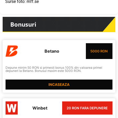
Surse foto: mff.se
Bonusuri
Betano
5000 RON
Depune minim 50 RON si primesti bonus 100% din valoarea primei
depuneri la Betano. Bonusul maxim este 5000 RON.
INCASEAZA
Winbet
20 RON FARA DEPUNERE