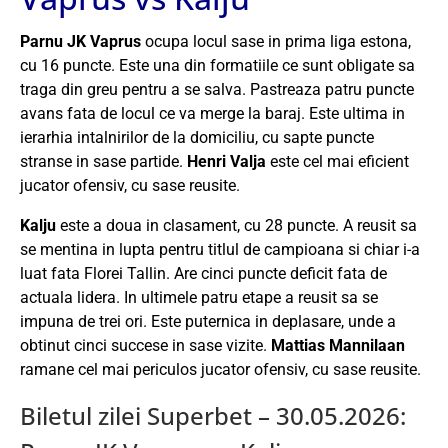
Parnu JK Vaprus
ocupa locul sase in prima liga estona,
cu 16 puncte. Este una din formatiile ce sunt obligate sa
traga din greu pentru a se salva. Pastreaza patru puncte
avans fata de locul ce va merge la baraj. Este ultima in
ierarhia intalnirilor de la domiciliu, cu sapte puncte
stranse in sase partide.
Henri Valja
este cel mai eficient
jucator ofensiv, cu sase reusite.
Kalju
este a doua in clasament, cu 28 puncte. A reusit sa
se mentina in lupta pentru titlul de campioana si chiar i-a
luat fata Florei Tallin. Are cinci puncte deficit fata de
actuala lidera. In ultimele patru etape a reusit sa se
impuna de trei ori. Este puternica in deplasare, unde a
obtinut cinci succese in sase vizite.
Mattias Mannilaan
ramane cel mai periculos jucator ofensiv, cu sase reusite.
Biletul zilei Superbet – 30.05.2026: