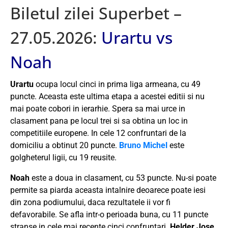
Biletul zilei Superbet –
27.05.2026:
Urartu vs
Noah
Urartu
ocupa locul cinci in prima liga armeana, cu 49
puncte. Aceasta este ultima etapa a acestei editii si nu
mai poate cobori in ierarhie. Spera sa mai urce in
clasament pana pe locul trei si sa obtina un loc in
competitiile europene. In cele 12 confruntari de la
domiciliu a obtinut 20 puncte.
Bruno Michel
este
golgheterul ligii, cu 19 reusite.
Noah
este a doua in clasament, cu 53 puncte. Nu-si poate
permite sa piarda aceasta intalnire deoarece poate iesi
din zona podiumului, daca rezultatele ii vor fi
defavorabile. Se afla intr-o perioada buna, cu 11 puncte
stranse in cele mai recente cinci confruntari.
Helder Jose