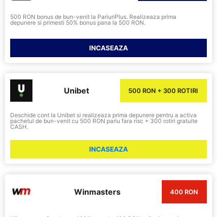
500 RON bonus de bun-venit la PariuriPlus. Realizeaza prima
depunere si primesti 50% bonus pana la 500 RON.
INCASEAZA
Unibet
500 RON + 300 ROTIRI
Deschide cont la Unibet si realizeaza prima depunere pentru a activa
pachetul de bun-venit cu 500 RON pariu fara risc + 300 rotiri gratuite
CASH.
INCASEAZA
Winmasters
400 RON