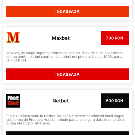
INCASEAZA
Maxbet
700 RON
Maxbet, pe langa super platforma de cazino, dispune si de o platforma
de top pentru pariuri sportive. Jucatorii noi primesc bonus 100% pana
la 700 RON.
INCASEAZA
Netbet
500 RON
Plasezi primul pariu la Netbet, iar daca e pierzator primesti banii inapoi
sub forma de Freebet. Acesta trebuie pariat o singura data inainte de a
putea efectua o retragere.