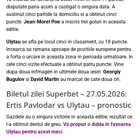
disputate pana acum a castigat o singura data. A
sustinut cinci partide la domiciliu si a obtinut cinci
puncte.
Jean-Morel Poe
a inscris trei goluri in aceasta
editie.
Ulytau
se afla pe locul cinci in clasament, cu 18 puncte.
Incearca sa ramana aproape de pozitiile europene pentru
a forta o urcare in aceasta zona in perioada urmatoare. In
cele cinci vizite efectuate a obtinut patru puncte. Vine
dupa doua infrnageri in ultimele doua iesiri.
Georgiy
Bugulov
si
David Martin
au marcat de cate doua ori.
Biletul zilei Superbet – 27.05.2026:
Ertis Pavlodar vs Ulytau – pronostic
Gazdele au o singura victorie in aceasta editie, rezultat ce
l-a obtinut destul de greu.
Va propun o dubla in favoarea
Ulytau pentru acest meci
.