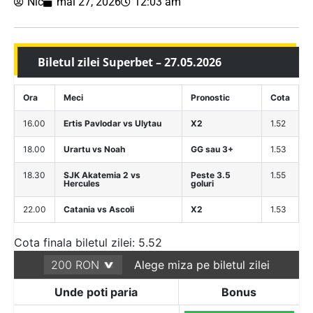
Nic
mai 27, 2026
12:03 am
Biletul zilei Superbet – 27.05.2026
Ora
Meci
Pronostic
Cota
16.00
Ertis Pavlodar vs Ulytau
X2
1.52
18.00
Urartu vs Noah
GG sau 3+
1.53
18.30
SJK Akatemia 2 vs
Peste 3.5
1.55
Hercules
goluri
22.00
Catania vs Ascoli
X2
1.53
Cota finala biletul zilei: 5.52
Alege miza pe biletul zilei
Unde poti paria
Bonus