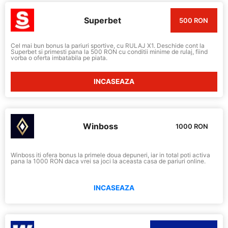
Superbet
500 RON
Cel mai bun bonus la pariuri sportive, cu RULAJ X1. Deschide cont la
Superbet si primesti pana la 500 RON cu conditii minime de rulaj, fiind
vorba o oferta imbatabila pe piata.
INCASEAZA
Winboss
1000 RON
Winboss iti ofera bonus la primele doua depuneri, iar in total poti activa
pana la 1000 RON daca vrei sa joci la aceasta casa de pariuri online.
INCASEAZA