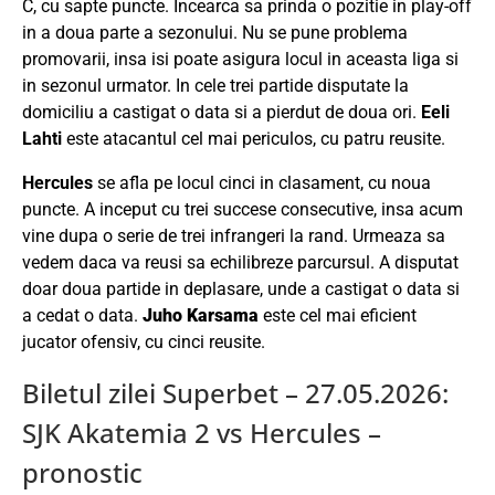
C, cu sapte puncte. Incearca sa prinda o pozitie in play-off
in a doua parte a sezonului. Nu se pune problema
promovarii, insa isi poate asigura locul in aceasta liga si
in sezonul urmator. In cele trei partide disputate la
domiciliu a castigat o data si a pierdut de doua ori.
Eeli
Lahti
este atacantul cel mai periculos, cu patru reusite.
Hercules
se afla pe locul cinci in clasament, cu noua
puncte. A inceput cu trei succese consecutive, insa acum
vine dupa o serie de trei infrangeri la rand. Urmeaza sa
vedem daca va reusi sa echilibreze parcursul. A disputat
doar doua partide in deplasare, unde a castigat o data si
a cedat o data.
Juho Karsama
este cel mai eficient
jucator ofensiv, cu cinci reusite.
Biletul zilei Superbet – 27.05.2026:
SJK Akatemia 2 vs Hercules –
pronostic