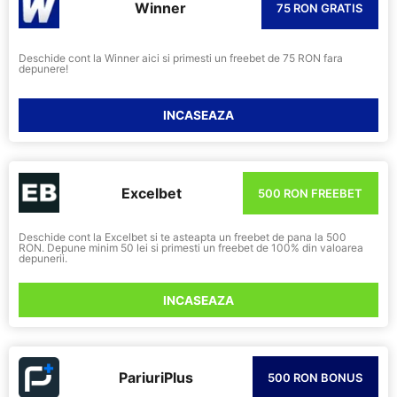
Winner
75 RON GRATIS
Deschide cont la Winner aici si primesti un freebet de 75 RON fara
depunere!
INCASEAZA
Excelbet
500 RON FREEBET
Deschide cont la Excelbet si te asteapta un freebet de pana la 500
RON. Depune minim 50 lei si primesti un freebet de 100% din valoarea
depunerii.
INCASEAZA
PariuriPlus
500 RON BONUS