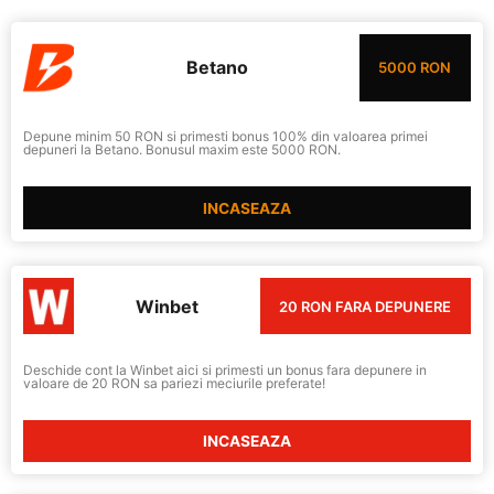
Betano
5000 RON
Depune minim 50 RON si primesti bonus 100% din valoarea primei
depuneri la Betano. Bonusul maxim este 5000 RON.
INCASEAZA
Winbet
20 RON FARA DEPUNERE
Deschide cont la Winbet aici si primesti un bonus fara depunere in
valoare de 20 RON sa pariezi meciurile preferate!
INCASEAZA