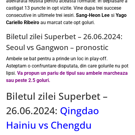
adevarata reusita pentru aceasta formatie. In deplasare a
castigat 13 puncte in opt vizite. Vine dupa trei succese
consecutive in ultimele trei iesiri.
Sang-Heon Lee
si
Yago
Cariello Ribeiro
au marcat cate opt goluri.
Biletul zilei Superbet – 26.06.2024:
Seoul vs Gangwon – pronostic
Ambele se bat pentru a prinde un loc in play-off.
Asteptam o confruntare disputata, din care golurile nu pot
lipsi.
Va propun un pariu de tipul sau ambele marcheaza
sau peste 2.5 goluri.
Biletul zilei Superbet –
26.06.2024:
Qingdao
Hainiu vs Chengdu