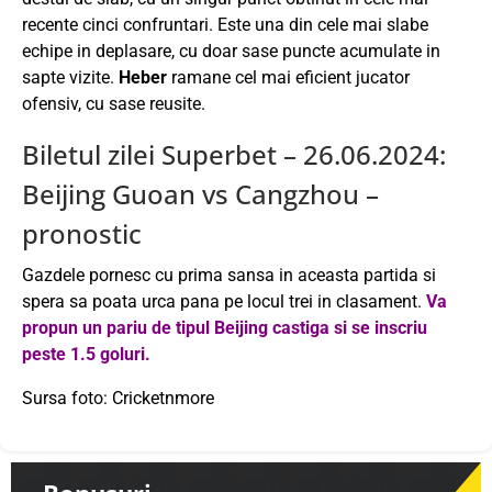
recente cinci confruntari. Este una din cele mai slabe
echipe in deplasare, cu doar sase puncte acumulate in
sapte vizite.
Heber
ramane cel mai eficient jucator
ofensiv, cu sase reusite.
Biletul zilei Superbet – 26.06.2024:
Beijing Guoan vs Cangzhou –
pronostic
Gazdele pornesc cu prima sansa in aceasta partida si
spera sa poata urca pana pe locul trei in clasament.
Va
propun un pariu de tipul Beijing castiga si se inscriu
peste 1.5 goluri.
Sursa foto: Cricketnmore