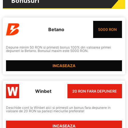
Bonusuri
Betano
5000 RON
Depune minim 50 RON si primesti bonus 100% din valoarea primei
depuneri la Betano. Bonusul maxim este 5000 RON.
INCASEAZA
Winbet
20 RON FARA DEPUNERE
Deschide cont la Winbet aici si primesti un bonus fara depunere in
valoare de 20 RON sa pariezi meciurile preferate!
INCASEAZA