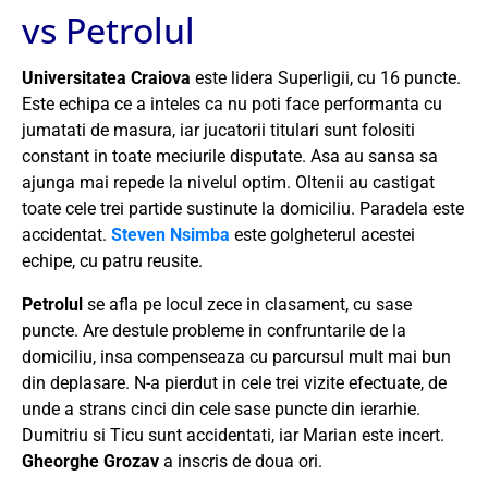
vs Petrolul
Universitatea Craiova
este lidera Superligii, cu 16 puncte.
Este echipa ce a inteles ca nu poti face performanta cu
jumatati de masura, iar jucatorii titulari sunt folositi
constant in toate meciurile disputate. Asa au sansa sa
ajunga mai repede la nivelul optim. Oltenii au castigat
toate cele trei partide sustinute la domiciliu. Paradela este
accidentat.
Steven Nsimba
este golgheterul acestei
echipe, cu patru reusite.
Petrolul
se afla pe locul zece in clasament, cu sase
puncte. Are destule probleme in confruntarile de la
domiciliu, insa compenseaza cu parcursul mult mai bun
din deplasare. N-a pierdut in cele trei vizite efectuate, de
unde a strans cinci din cele sase puncte din ierarhie.
Dumitriu si Ticu sunt accidentati, iar Marian este incert.
Gheorghe Grozav
a inscris de doua ori.