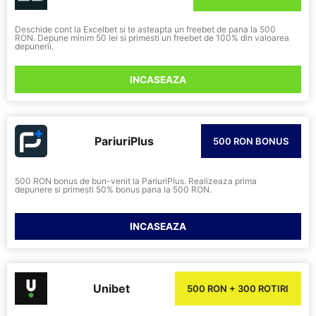
Deschide cont la Excelbet si te asteapta un freebet de pana la 500
RON. Depune minim 50 lei si primesti un freebet de 100% din valoarea
depunerii.
INCASEAZA
PariuriPlus
500 RON BONUS
500 RON bonus de bun-venit la PariuriPlus. Realizeaza prima
depunere si primesti 50% bonus pana la 500 RON.
INCASEAZA
Unibet
500 RON + 300 ROTIRI