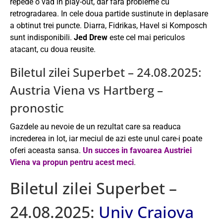
repede o vad in play-out, dar fara probleme cu
retrogradarea. In cele doua partide sustinute in deplasare
a obtinut trei puncte. Diarra, Fidrikas, Havel si Komposch
sunt indisponibili.
Jed Drew
este cel mai periculos
atacant, cu doua reusite.
Biletul zilei Superbet – 24.08.2025:
Austria Viena vs Hartberg –
pronostic
Gazdele au nevoie de un rezultat care sa readuca
increderea in lot, iar meciul de azi este unul care-i poate
oferi aceasta sansa.
Un succes in favoarea Austriei
Viena va propun pentru acest meci
.
Biletul zilei Superbet –
24.08.2025:
Univ Craiova