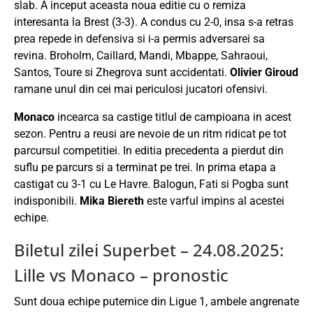
slab. A inceput aceasta noua editie cu o remiza
interesanta la Brest (3-3). A condus cu 2-0, insa s-a retras
prea repede in defensiva si i-a permis adversarei sa
revina. Broholm, Caillard, Mandi, Mbappe, Sahraoui,
Santos, Toure si Zhegrova sunt accidentati.
Olivier Giroud
ramane unul din cei mai periculosi jucatori ofensivi.
Monaco
incearca sa castige titlul de campioana in acest
sezon. Pentru a reusi are nevoie de un ritm ridicat pe tot
parcursul competitiei. In editia precedenta a pierdut din
suflu pe parcurs si a terminat pe trei. In prima etapa a
castigat cu 3-1 cu Le Havre. Balogun, Fati si Pogba sunt
indisponibili.
Mika Biereth
este varful impins al acestei
echipe.
Biletul zilei Superbet – 24.08.2025:
Lille vs Monaco – pronostic
Sunt doua echipe puternice din Ligue 1, ambele angrenate