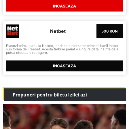
INCASEAZA
Netbet
500 RON
Plasezi primul pariu la Netbet, iar daca e pierzator primesti banii inapoi
sub forma de Freebet. Acesta trebuie pariat o singura data inainte de a
putea efectua o retragere.
INCASEAZA
Propuneri pentru biletul zilei azi