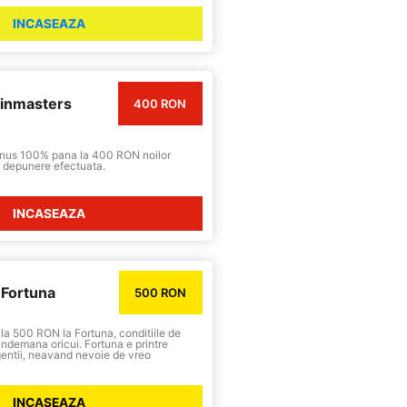
INCASEAZA
inmasters
400 RON
onus 100% pana la 400 RON noilor
a depunere efectuata.
INCASEAZA
Fortuna
500 RON
la 500 RON la Fortuna, conditiile de
la indemana oricui. Fortuna e printre
gentii, neavand nevoie de vreo
INCASEAZA