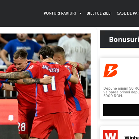
PONTURI PARIURI
BILETUL ZILEI
CASE DE PA
Bonusur
Depune minim 50 RO
valoarea primei dep
5000 RON.
Winb