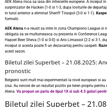
AEK Atena risca sa iasa din intrecerile europene. A inceput i
surprinzator de Hacken (1-0 si 1-3, dupa loviturile de departa
in turul anterior a eliminat Sheriff Tiraspol (3-0 si 1-1).
Kaspe
formatii.
AEK Atena
n-a reusit sa intre in zona Champions League si n-
obligata sa se multumeasca cu prezenta in Conference League.
Hapoel Beer Sheva (1-0 si 0-0) si Aris Limassol (2-2 si 3-1, d
inceput si acesta poate fi un dezavantaj pentru oaspeti.
Razv
acest sezon.
Biletul zilei Superbet – 21.08.2025: A
pronostic
Belgienii sunt mult mai experimentati la nivel european si au
zisa. Au nevoie de un rezultat pozitiv pe teren propriu pentru 
Atena.
Va propun un pariu de tipul 1X si sub 4.5 goluri pent
Biletul zilei Superbet – 21.0