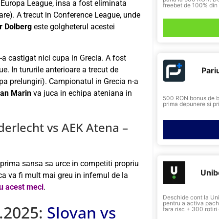
n Europa League, insa a fost eliminata
freebet de 100% din 
jare). A trecut in Conference League, unde
r Dolberg
este golgheterul acestei
a castigat nici cupa in Grecia. A fost
 In tururile anterioare a trecut de
Pari
upa prelungiri). Campionatul in Grecia n-a
an Marin
va juca in echipa ateniana in
500 RON bonus de bu
prima depunere si p
nderlecht vs AEK Atena –
 prima sansa sa urce in competiti propriu
Unib
ca va fi mult mai greu in infernul de la
ru acest meci
.
Deschide cont la Un
pentru a activa pac
8.2025:
Slovan vs
fara risc + 300 rotir