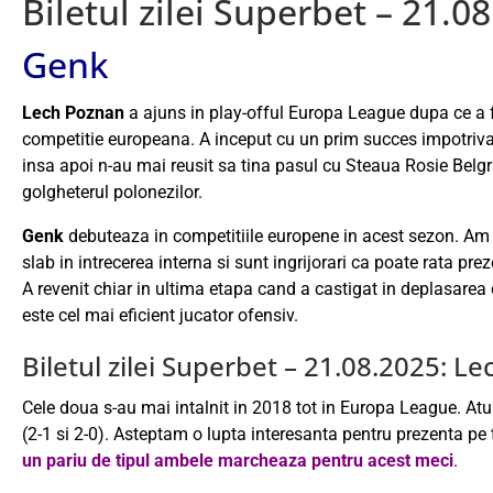
Biletul zilei Superbet – 21.0
Genk
Lech Poznan
a ajuns in play-offul Europa League dupa ce a 
competitie europeana. A inceput cu un prim succes impotriva is
insa apoi n-au mai reusit sa tina pasul cu Steaua Rosie Belgr
golgheterul polonezilor.
Genk
debuteaza in competitiile europene in acest sezon. Am 
slab in intrecerea interna si sunt ingrijorari ca poate rata pr
A revenit chiar in ultima etapa cand a castigat in deplasarea
este cel mai eficient jucator ofensiv.
Biletul zilei Superbet – 21.08.2025: L
Cele doua s-au mai intalnit in 2018 tot in Europa League. Atu
(2-1 si 2-0). Asteptam o lupta interesanta pentru prezenta pe 
un pariu de tipul ambele marcheaza pentru acest meci
.