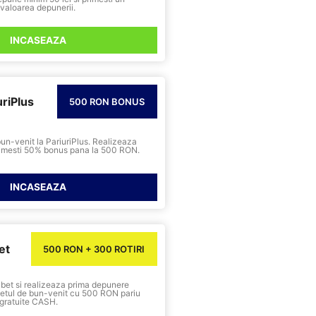
valoarea depunerii.
INCASEAZA
uriPlus
500 RON BONUS
n-venit la PariuriPlus. Realizeaza
rimesti 50% bonus pana la 500 RON.
INCASEAZA
et
500 RON + 300 ROTIRI
ibet si realizeaza prima depunere
hetul de bun-venit cu 500 RON pariu
i gratuite CASH.