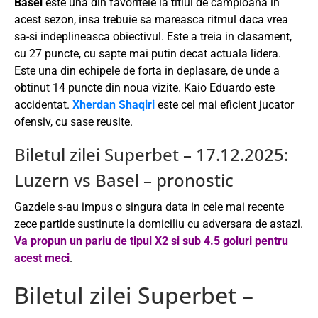
Basel
este una din favoritele la titlul de campioana in
acest sezon, insa trebuie sa mareasca ritmul daca vrea
sa-si indeplineasca obiectivul. Este a treia in clasament,
cu 27 puncte, cu sapte mai putin decat actuala lidera.
Este una din echipele de forta in deplasare, de unde a
obtinut 14 puncte din noua vizite. Kaio Eduardo este
accidentat.
Xherdan Shaqiri
este cel mai eficient jucator
ofensiv, cu sase reusite.
Biletul zilei Superbet – 17.12.2025:
Luzern vs Basel – pronostic
Gazdele s-au impus o singura data in cele mai recente
zece partide sustinute la domiciliu cu adversara de astazi.
Va propun un pariu de tipul X2 si sub 4.5 goluri pentru
acest meci
.
Biletul zilei Superbet –