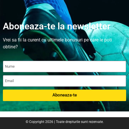
Aboneaza-te la newsletter
Vrei sa fii la curent cu ultimele bonusuri pe care le poti
obtine?
Aboneaza-te
© Copyright 2026 | Toate drepturile sunt rezervate.