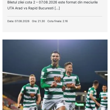
Biletul zilei cota 2 – 07.08.2026 este format din meciurile
UTA Arad vs Rapid Bucuresti [...]
Data: 07.08.2026
Ora: 21.30
Cota finala: 2.16