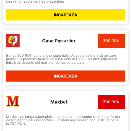
neavand nevoie de vreo prezentare.
INCASEAZA
Casa Pariurilor
200 RON
Bonus 200 RON cu rulaj o singura data. Aceasta este oferta pe care
jucatorii o primesc daca isi deschid cont la Casa Pariurilor prin acest
link. E de departe cel mai lejer bonus de pe piata.
INCASEAZA
Maxbet
700 RON
Maxbet, pe langa super platforma de cazino, dispune si de o platforma
de top pentru pariuri sportive. Jucatorii noi primesc bonus 100% pana
la 700 RON.