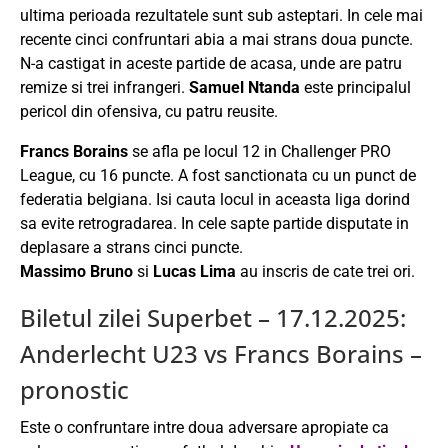
ultima perioada rezultatele sunt sub asteptari. In cele mai
recente cinci confruntari abia a mai strans doua puncte.
N-a castigat in aceste partide de acasa, unde are patru
remize si trei infrangeri.
Samuel Ntanda
este principalul
pericol din ofensiva, cu patru reusite.
Francs Borains
se afla pe locul 12 in Challenger PRO
League, cu 16 puncte. A fost sanctionata cu un punct de
federatia belgiana. Isi cauta locul in aceasta liga dorind
sa evite retrogradarea. In cele sapte partide disputate in
deplasare a strans cinci puncte.
Massimo Bruno
si
Lucas Lima
au inscris de cate trei ori.
Biletul zilei Superbet – 17.12.2025:
Anderlecht U23 vs Francs Borains –
pronostic
Este o confruntare intre doua adversare apropiate ca