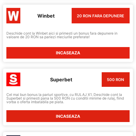
Winbet
20 RON FARA DEPUNERE
Deschide cont la Winbet aici si primesti un bonus fara depunere in
valoare de 20 RON sa pariezi meciurile preferate!
INCASEAZA
Superbet
500 RON
Cel mai bun bonus la pariuri sportive, cu RULAJ X1. Deschide cont la
Superbet si primesti pana la 500 RON cu conditii minime de rulaj, fiind
vorba o oferta imbatabila pe piata.
INCASEAZA