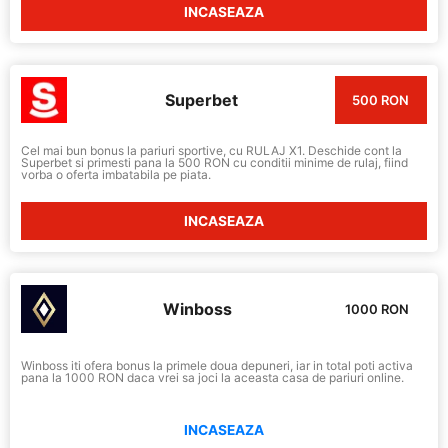
INCASEAZA
Superbet
500 RON
Cel mai bun bonus la pariuri sportive, cu RULAJ X1. Deschide cont la
Superbet si primesti pana la 500 RON cu conditii minime de rulaj, fiind
vorba o oferta imbatabila pe piata.
INCASEAZA
Winboss
1000 RON
Winboss iti ofera bonus la primele doua depuneri, iar in total poti activa
pana la 1000 RON daca vrei sa joci la aceasta casa de pariuri online.
INCASEAZA