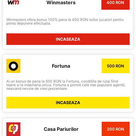
Winmasters
400 RON
Winmasters ofera bonus 100% pana la 400 RON noilor jucatori pentru
prima depunere efectuata.
INCASEAZA
Fortuna
500 RON
Ai un bonus de pana la 500 RON la Fortuna, conditiile de rulaj fiind
lejere si la indemana oricui. Fortuna e printre cele mai populare agentii,
neavand nevoie de vreo prezentare.
INCASEAZA
Casa Pariurilor
200 RON