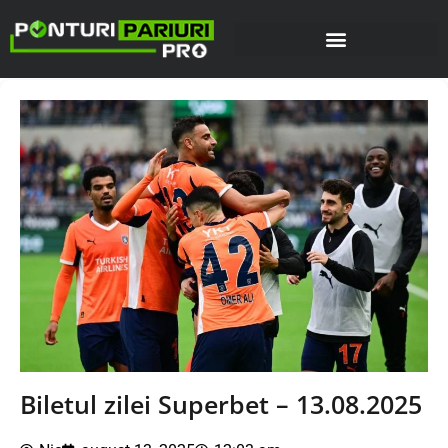
Biletul zilei Superbet – 13.08.2025