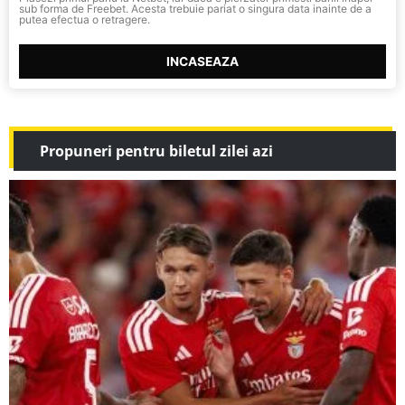
sub forma de Freebet. Acesta trebuie pariat o singura data inainte de a
putea efectua o retragere.
INCASEAZA
Propuneri pentru biletul zilei azi