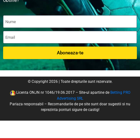
obtine?
Aboneaza-te
© Copyright 2026 | Toate drepturile sunt rezervate.
Licenta ONJN nr 1046/19.06.2017 – Site-ul apartine de
Betting PRO
Advertising SRL
Pariaza responsabil – Recomandarile de pe site sunt doar sugestii si nu
reprezinta ponturi sigure de castig!