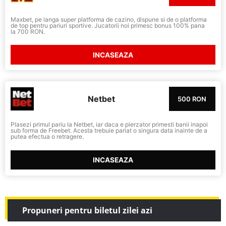
Maxbet, pe langa super platforma de cazino, dispune si de o platforma
de top pentru pariuri sportive. Jucatorii noi primesc bonus 100% pana
la 700 RON.
INCASEAZA
Netbet
500 RON
Plasezi primul pariu la Netbet, iar daca e pierzator primesti banii inapoi
sub forma de Freebet. Acesta trebuie pariat o singura data inainte de a
putea efectua o retragere.
INCASEAZA
Propuneri pentru biletul zilei azi