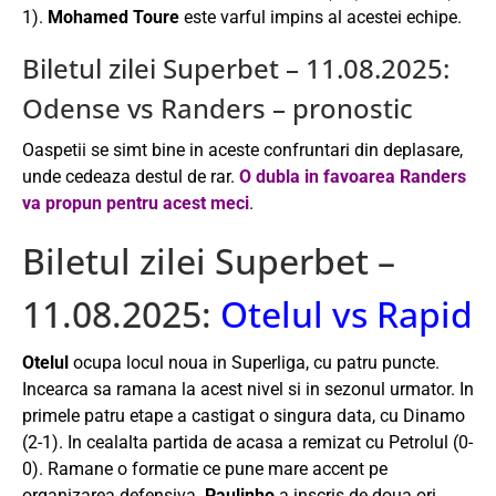
1).
Mohamed Toure
este varful impins al acestei echipe.
Biletul zilei Superbet – 11.08.2025:
Odense vs Randers – pronostic
Oaspetii se simt bine in aceste confruntari din deplasare,
unde cedeaza destul de rar.
O dubla in favoarea Randers
va propun pentru acest meci
.
Biletul zilei Superbet –
11.08.2025:
Otelul vs Rapid
Otelul
ocupa locul noua in Superliga, cu patru puncte.
Incearca sa ramana la acest nivel si in sezonul urmator. In
primele patru etape a castigat o singura data, cu Dinamo
(2-1). In cealalta partida de acasa a remizat cu Petrolul (0-
0). Ramane o formatie ce pune mare accent pe
organizarea defensiva.
Paulinho
a inscris de doua ori.