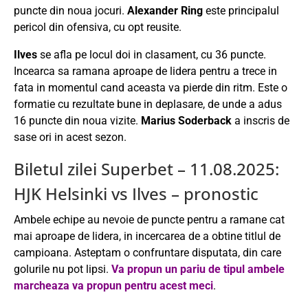
puncte din noua jocuri.
Alexander Ring
este principalul
pericol din ofensiva, cu opt reusite.
Ilves
se afla pe locul doi in clasament, cu 36 puncte.
Incearca sa ramana aproape de lidera pentru a trece in
fata in momentul cand aceasta va pierde din ritm. Este o
formatie cu rezultate bune in deplasare, de unde a adus
16 puncte din noua vizite.
Marius Soderback
a inscris de
sase ori in acest sezon.
Biletul zilei Superbet – 11.08.2025:
HJK Helsinki vs Ilves – pronostic
Ambele echipe au nevoie de puncte pentru a ramane cat
mai aproape de lidera, in incercarea de a obtine titlul de
campioana. Asteptam o confruntare disputata, din care
golurile nu pot lipsi.
Va propun un pariu de tipul ambele
marcheaza va propun pentru acest meci
.