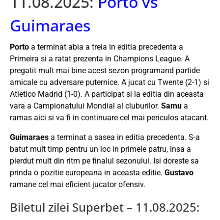
11.08.2025:
Porto vs
Guimaraes
Porto
a terminat abia a treia in editia precedenta a
Primeira si a ratat prezenta in Champions League. A
pregatit mult mai bine acest sezon programand partide
amicale cu adversare puternice. A jucat cu Twente (2-1) si
Atletico Madrid (1-0). A participat si la editia din aceasta
vara a Campionatului Mondial al cluburilor.
Samu
a
ramas aici si va fi in continuare cel mai periculos atacant.
Guimaraes
a terminat a sasea in editia precedenta. S-a
batut mult timp pentru un loc in primele patru, insa a
pierdut mult din ritm pe finalul sezonului. Isi doreste sa
prinda o pozitie europeana in aceasta editie.
Gustavo
ramane cel mai eficient jucator ofensiv.
Biletul zilei Superbet – 11.08.2025: