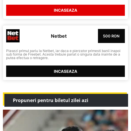
INCASEAZA
Netbet
500 RON
Plasezi primul pariu la Netbet, iar daca e pierzator primesti banii inapoi
sub forma de Freebet. Acesta trebuie pariat o singura data inainte de a
putea efectua o retragere.
INCASEAZA
Propuneri pentru biletul zilei azi