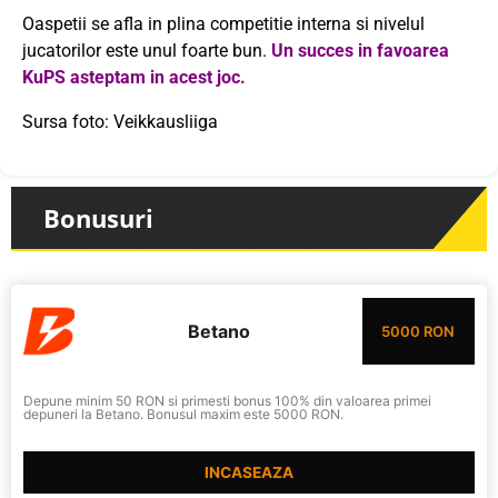
Oaspetii se afla in plina competitie interna si nivelul
jucatorilor este unul foarte bun.
Un succes in favoarea
KuPS asteptam in acest joc.
Sursa foto: Veikkausliiga
Bonusuri
Betano
5000 RON
Depune minim 50 RON si primesti bonus 100% din valoarea primei
depuneri la Betano. Bonusul maxim este 5000 RON.
INCASEAZA