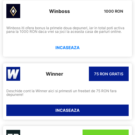
Winboss
1000 RON
Winboss iti ofera bonus la primele doua depuneri, iar in total poti activa
pana la 1000 RON daca vrei sa joci la aceasta casa de pariuri online.
INCASEAZA
Winner
75 RON GRATIS
Deschide cont la Winner aici si primesti un freebet de 75 RON fara
depunere!
INCASEAZA