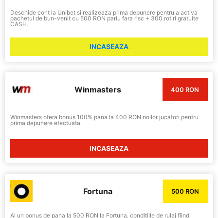
Deschide cont la Unibet si realizeaza prima depunere pentru a activa
pachetul de bun-venit cu 500 RON pariu fara risc + 300 rotiri gratuite
CASH.
INCASEAZA
Winmasters
400 RON
Winmasters ofera bonus 100% pana la 400 RON noilor jucatori pentru
prima depunere efectuata.
INCASEAZA
Fortuna
500 RON
Ai un bonus de pana la 500 RON la Fortuna, conditiile de rulaj fiind