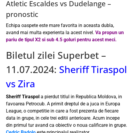
Atletic Escaldes vs Dudelange –
pronostic
Echipa oaspete este mare favorita in aceasta dubla,
avand mai multa experienta la acest nivel.
Va propun un
pariu de tipul X2 si sub 4.5 goluri pentru acest meci.
Biletul zilei Superbet –
11.07.2024:
Sheriff Tiraspol
vs Zira
Sheriff Tiraspol
a pierdut titlul in Republica Moldova, in
favoarea Petrocub. A primit dreptul de a juca in Europa
League, o competitie in care a fost prezenta de fiecare
data in grupe, in cele trei editii anterioare. Acum incepe
din primul tur avand ca obiectiv o noua calificare in grupe.
Cedric Badolo
este principalul realizator.