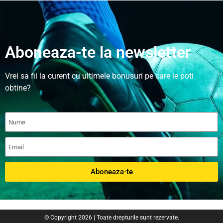
Aboneaza-te la newsletter
Vrei sa fii la curent cu ultimele bonusuri pe care le poti
obtine?
Aboneaza-te
© Copyright 2026 | Toate drepturile sunt rezervate.