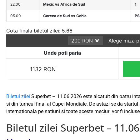
22.00
Mexic vs Africa de Sud
1
05.00
Coreea de Sud vs Cehia
PS
Cota finala biletul zilei: 5.66
Alege miza pe
Unde poti paria
1132 RON
Biletul zilei
Superbet – 11.06.2026 este alcatuit din patru intaln
si din turneul final al Cupei Mondiale. De astazi se da startu
internationala pe natiuni si toate aceste meciuri vor fi inclus
Biletul zilei Superbet – 11.0