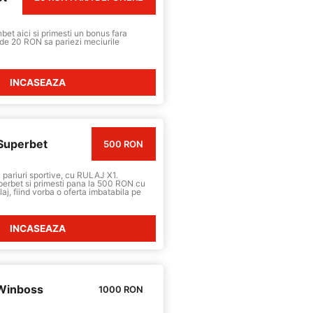
bet aici si primesti un bonus fara
de 20 RON sa pariezi meciurile
INCASEAZA
Superbet
500 RON
 pariuri sportive, cu RULAJ X1.
perbet si primesti pana la 500 RON cu
laj, fiind vorba o oferta imbatabila pe
INCASEAZA
Winboss
1000 RON