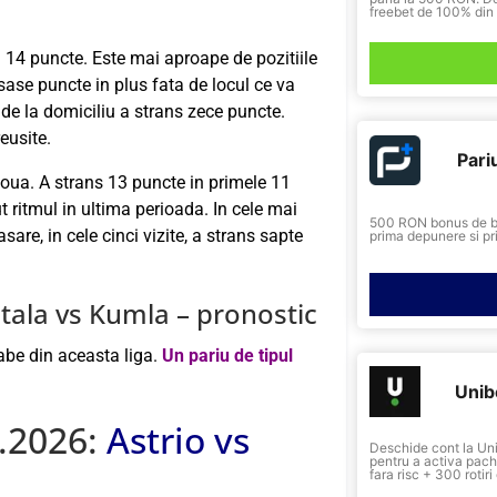
freebet de 100% din 
u 14 puncte. Este mai aproape de pozitiile
sase puncte in plus fata de locul ce va
e de la domiciliu a strans zece puncte.
eusite.
Pari
noua. A strans 13 puncte in primele 11
 ritmul in ultima perioada. In cele mai
500 RON bonus de bu
are, in cele cinci vizite, a strans sapte
prima depunere si p
otala vs Kumla – pronostic
abe din aceasta liga.
Un pariu de tipul
Unib
6.2026:
Astrio vs
Deschide cont la Un
pentru a activa pac
fara risc + 300 rotir