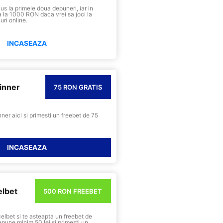
us la primele doua depuneri, iar in
a la 1000 RON daca vrei sa joci la
uri online.
INCASEAZA
inner
75 RON GRATIS
ner aici si primesti un freebet de 75
INCASEAZA
elbet
500 RON FREEBET
elbet si te asteapta un freebet de
une minim 50 lei si primesti un