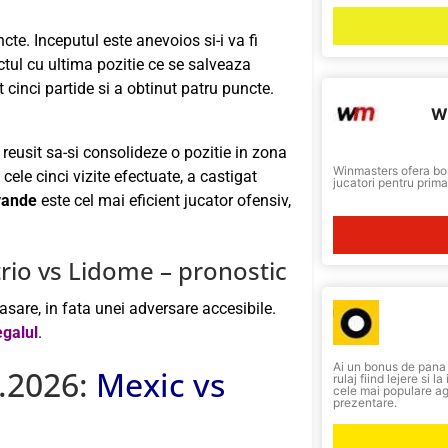
te. Inceputul este anevoios si-i va fi
ctul cu ultima pozitie ce se salveaza
 cinci partide si a obtinut patru puncte.
W
reusit sa-si consolideze o pozitie in zona
Winmasters ofera b
 cele cinci vizite efectuate, a castigat
jucatori pentru prim
yande
este cel mai eficient jucator ofensiv,
strio vs Lidome – pronostic
sare, in fata unei adversare accesibile.
egalul
.
Ai un bonus de pana 
6.2026:
Mexic vs
rulaj fiind lejere si 
cele mai populare a
prezentare.