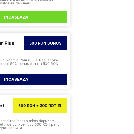
valoarea depunerii.
INCASEAZA
uriPlus
500 RON BONUS
n-venit la PariuriPlus. Realizeaza
rimesti 50% bonus pana la 500 RON.
INCASEAZA
et
500 RON + 300 ROTIRI
ibet si realizeaza prima depunere
hetul de bun-venit cu 500 RON pariu
i gratuite CASH.