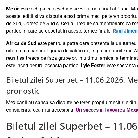
Mexic
este echipa ce deschide acest turneu final al Cupei Mo
acestei editii si va disputa acest prima meci pe teren propriu.
de Sud, Coreea de Sud si Cehia. Trebuie sa mentionam ca mex
partide in care au debutat in aceste turnee finale.
Raul Jimen
Africa de Sud
este pentru a patra oara prezenta la un turneu 
uitam ca a castigat grupa de calificare, in preliminariile din A
reusit sa treaca de faza grupelor. In ultimul amical a termi
este incert pentru aceasta partida.
Lyle Foster
este speranta d
Biletul zilei Superbet – 11.06.2026: Me
pronostic
Mexicanii au sansa sa dispute pe teren propriu meciurile din
considerata cea mai accesibila.
Un succes in favoarea Mexi
Biletul zilei Superbet – 11.0