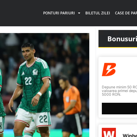
PONTURI PARIURI
BILETUL ZILEI
CASE DE PA
Bonusur
Depune minim 50 RO
valoarea primei dep
5000 RON.
Winb