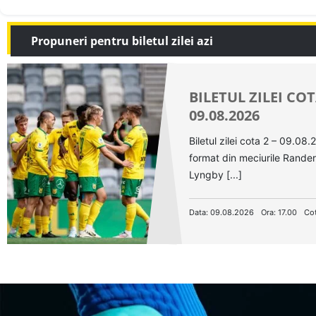
Propuneri pentru biletul zilei azi
BILETUL ZILEI COT
09.08.2026
Biletul zilei cota 2 – 09.08
format din meciurile Rander
Lyngby [...]
Data: 09.08.2026
Ora: 17.00
Cot