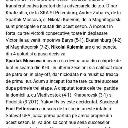
transferat cativa jucatori de la adversarele de top. Dinar
Khafizullin, de la SKA St.Petersburg, Andrei Zubarev, de la
Spartak Moscova, si Nikolai Kulemin, de la Magnitogorsk
sunt principalele noutati din acest sezon. A inceput in
forta, cu trei victorii consecutive, toate in deplasare.
Victoriile au venit impotriva Barys (5-1), Ekaterinburg (4-2)
si Magnitogorsk (7-2).
Nikolai Kulemin
are cinci puncte,
din 4 goluri si o pasa decisiva.
Spartak Moscova
incearca sa devina una din echipele de
luat in seama din KHL. In ultimii zece ani s-a calificat doar
de patru ori in play-off, dar niciodata n-a reusit sa treaca
de primul tur. Acum a inceput foarte tare, cu trei succese
dupa primele trei etape. A disputat toate cele trei partide
la domiciliu, cu Vladivostok (4-1), Khabarovsk (3-1) si
Podolsk (3-2OT). Yakov Rylov este accidentat. Suedezul
Emil Pettersson
a inscris de trei ori in aceste intalniri.
Salavat UFA joaca prima partida pe arena proprie din
acest sezon. Isi va dori sa continue seria succeselor