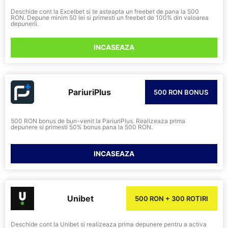
Deschide cont la Excelbet si te asteapta un freebet de pana la 500
RON. Depune minim 50 lei si primesti un freebet de 100% din valoarea
depunerii.
INCASEAZA
PariuriPlus
500 RON BONUS
500 RON bonus de bun-venit la PariuriPlus. Realizeaza prima
depunere si primesti 50% bonus pana la 500 RON.
INCASEAZA
Unibet
500 RON + 300 ROTIRI
Deschide cont la Unibet si realizeaza prima depunere pentru a activa