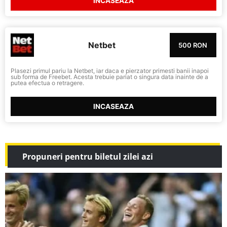
INCASEAZA
Netbet
500 RON
Plasezi primul pariu la Netbet, iar daca e pierzator primesti banii inapoi
sub forma de Freebet. Acesta trebuie pariat o singura data inainte de a
putea efectua o retragere.
INCASEAZA
Propuneri pentru biletul zilei azi