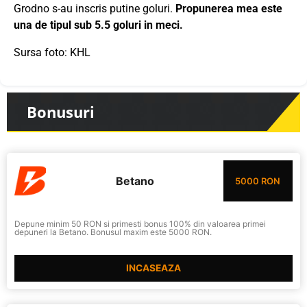
Grodno s-au inscris putine goluri.
Propunerea mea este
una de tipul sub 5.5 goluri in meci.
Sursa foto: KHL
Bonusuri
Betano
5000 RON
Depune minim 50 RON si primesti bonus 100% din valoarea primei
depuneri la Betano. Bonusul maxim este 5000 RON.
INCASEAZA