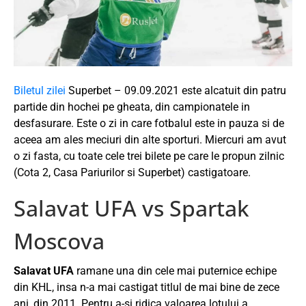
Biletul zilei
Superbet – 09.09.2021 este alcatuit din patru
partide din hochei pe gheata, din campionatele in
desfasurare. Este o zi in care fotbalul este in pauza si de
aceea am ales meciuri din alte sporturi. Miercuri am avut
o zi fasta, cu toate cele trei bilete pe care le propun zilnic
(Cota 2, Casa Pariurilor si Superbet) castigatoare.
Salavat UFA vs Spartak
Moscova
Salavat UFA
ramane una din cele mai puternice echipe
din KHL, insa n-a mai castigat titlul de mai bine de zece
ani, din 2011. Pentru a-si ridica valoarea lotului a