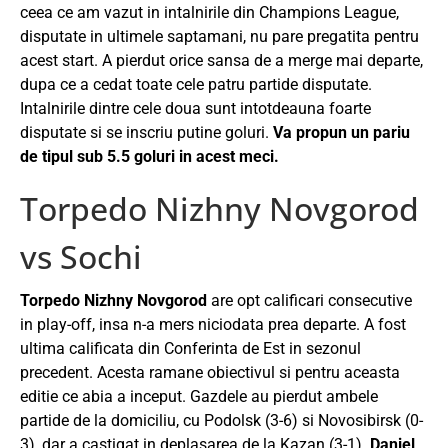
ceea ce am vazut in intalnirile din Champions League,
disputate in ultimele saptamani, nu pare pregatita pentru
acest start. A pierdut orice sansa de a merge mai departe,
dupa ce a cedat toate cele patru partide disputate.
Intalnirile dintre cele doua sunt intotdeauna foarte
disputate si se inscriu putine goluri.
Va propun un pariu
de tipul sub 5.5 goluri in acest meci.
Torpedo Nizhny Novgorod
vs Sochi
Torpedo Nizhny Novgorod
are opt calificari consecutive
in play-off, insa n-a mers niciodata prea departe. A fost
ultima calificata din Conferinta de Est in sezonul
precedent. Acesta ramane obiectivul si pentru aceasta
editie ce abia a inceput. Gazdele au pierdut ambele
partide de la domiciliu, cu Podolsk (3-6) si Novosibirsk (0-
3), dar a castigat in deplasarea de la Kazan (3-1).
Daniel