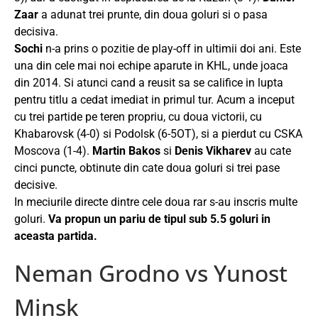
Zaar
a adunat trei prunte, din doua goluri si o pasa
decisiva.
Sochi
n-a prins o pozitie de play-off in ultimii doi ani. Este
una din cele mai noi echipe aparute in KHL, unde joaca
din 2014. Si atunci cand a reusit sa se califice in lupta
pentru titlu a cedat imediat in primul tur. Acum a inceput
cu trei partide pe teren propriu, cu doua victorii, cu
Khabarovsk (4-0) si Podolsk (6-5OT), si a pierdut cu CSKA
Moscova (1-4).
Martin Bakos
si
Denis Vikharev
au cate
cinci puncte, obtinute din cate doua goluri si trei pase
decisive.
In meciurile directe dintre cele doua rar s-au inscris multe
goluri.
Va propun un pariu de tipul sub 5.5 goluri in
aceasta partida.
Neman Grodno vs Yunost
Minsk