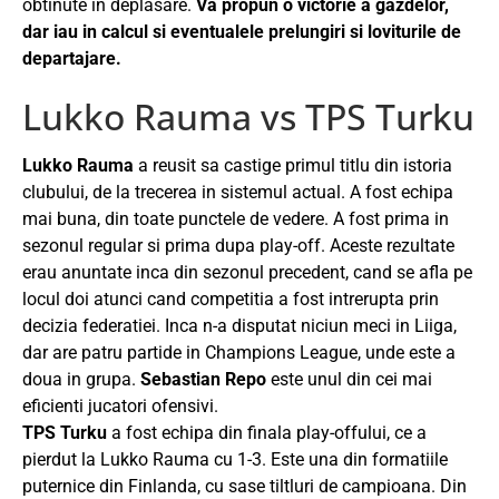
obtinute in deplasare.
Va propun o victorie a gazdelor,
dar iau in calcul si eventualele prelungiri si loviturile de
departajare.
Lukko Rauma vs TPS Turku
Lukko Rauma
a reusit sa castige primul titlu din istoria
clubului, de la trecerea in sistemul actual. A fost echipa
mai buna, din toate punctele de vedere. A fost prima in
sezonul regular si prima dupa play-off. Aceste rezultate
erau anuntate inca din sezonul precedent, cand se afla pe
locul doi atunci cand competitia a fost intrerupta prin
decizia federatiei. Inca n-a disputat niciun meci in Liiga,
dar are patru partide in Champions League, unde este a
doua in grupa.
Sebastian Repo
este unul din cei mai
eficienti jucatori ofensivi.
TPS Turku
a fost echipa din finala play-offului, ce a
pierdut la Lukko Rauma cu 1-3. Este una din formatiile
puternice din Finlanda, cu sase tiltluri de campioana. Din