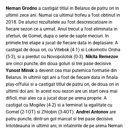
Neman Grodno
a castigat titlul in Belarus de patru ori in
ultimii zece ani. Numai ca ultimul trofeu a fost obtinut in
2018. De atunci rezultatele au fost descrescatoare in
fiecare sezon ce a urmat. Anul trecut a fost eliminata in
sferturi, de Gomel, dupa o serie de sapte meciuri. In
primele trei etape a jucat de fiecare data in deplasare. A
castigat de doua ori, cu Vitebsk (4-1) si Lokomotiv Orsha
(5-3), si a pierdut cu Novopolotsk (0-3).
Nikita Remezov
are cinci puncte, din doua goluri si trei pase decisive.
Yunost Minsk
a devenit cea mai puternica formatie din
Belarus. In ultimii opt ani a fost de fiecare data in finala
play-offului si a castigat titlul de patru ori, de doua ori in
ultimii doi ani. In acest nou sezon are un start ceva mai
dificil, mai ales ca a jucat doar pe arena proprie. A
castigat cu Mogilev (4-2) si a terminat la egalitate cu
Gomel (2-1OT) si Zhlobin (3-4OT).
Andrei Antonov
are
patru puncte, dintr-un gol marcat si trei pase decisive.
Intotdeauna in ultimii ani, in intalnirile de pe arena Neman