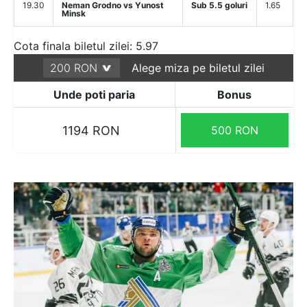
19.30
Neman Grodno vs Yunost
Sub 5.5 goluri
1.65
Minsk
Cota finala biletul zilei: 5.97
Alege miza pe biletul zilei
Unde poti paria
Bonus
1194 RON
500 RON