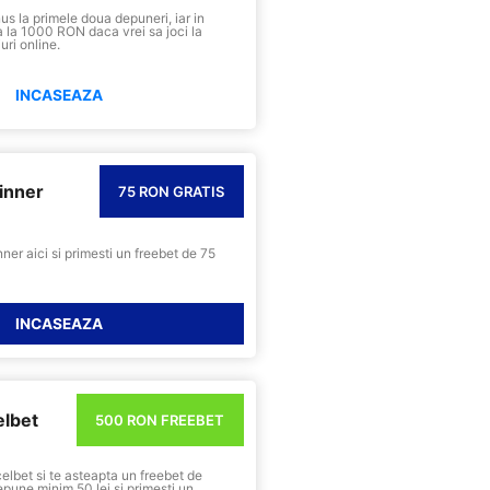
us la primele doua depuneri, iar in
a la 1000 RON daca vrei sa joci la
uri online.
INCASEAZA
inner
75 RON GRATIS
ner aici si primesti un freebet de 75
INCASEAZA
elbet
500 RON FREEBET
elbet si te asteapta un freebet de
une minim 50 lei si primesti un