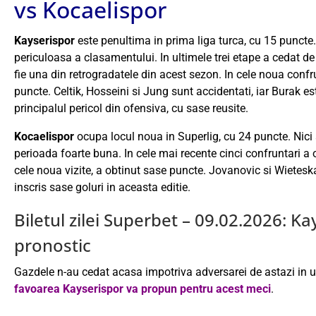
vs Kocaelispor
Kayserispor
este penultima in prima liga turca, cu 15 puncte
periculoasa a clasamentului. In ultimele trei etape a cedat de 
fie una din retrogradatele din acest sezon. In cele noua confr
puncte. Celtik, Hosseini si Jung sunt accidentati, iar Burak 
principalul pericol din ofensiva, cu sase reusite.
Kocaelispor
ocupa locul noua in Superlig, cu 24 puncte. Nici
perioada foarte buna. In cele mai recente cinci confruntari a 
cele noua vizite, a obtinut sase puncte. Jovanovic si Wietesk
inscris sase goluri in aceasta editie.
Biletul zilei Superbet – 09.02.2026: K
pronostic
Gazdele n-au cedat acasa impotriva adversarei de astazi in ulti
favoarea Kayserispor va propun pentru acest meci
.