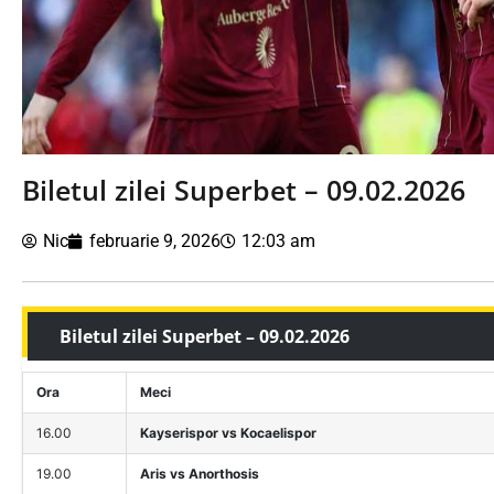
Biletul zilei Superbet – 09.02.2026
Nic
februarie 9, 2026
12:03 am
Biletul zilei Superbet – 09.02.2026
Ora
Meci
16.00
Kayserispor vs Kocaelispor
19.00
Aris vs Anorthosis