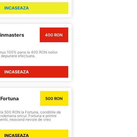
INCASEAZA
inmasters
400 RON
onus 100% pana la 400 RON noilor
a depunere efectuata.
INCASEAZA
Fortuna
500 RON
la 500 RON la Fortuna, conditiile de
la indemana oricui. Fortuna e printre
gentii, neavand nevoie de vreo
INCASEAZA