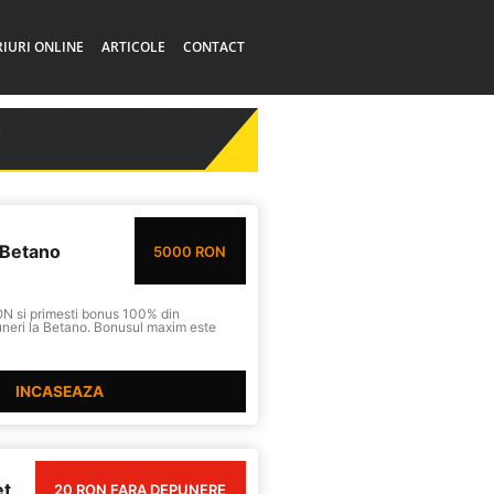
RIURI ONLINE
ARTICOLE
CONTACT
i
Betano
5000 RON
N si primesti bonus 100% din
uneri la Betano. Bonusul maxim este
INCASEAZA
et
20 RON FARA DEPUNERE