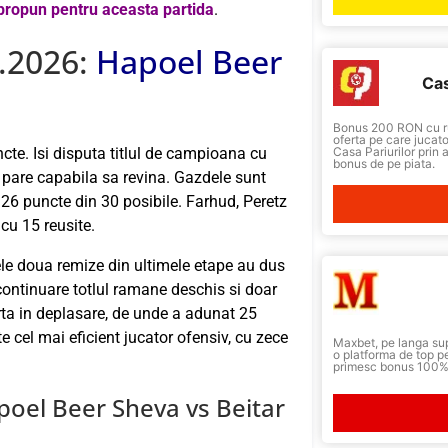
propun pentru aceasta partida
.
2.2026:
Hapoel Beer
Cas
Bonus 200 RON cu ru
oferta pe care jucato
uncte. Isi disputa titlul de campioana cu
Casa Pariurilor prin 
bonus de pe piata.
 pare capabila sa revina. Gazdele sunt
 26 puncte din 30 posibile. Farhud, Peretz
 cu 15 reusite.
le doua remize din ultimele etape au dus
 continuare totlul ramane deschis si doar
rta in deplasare, de unde a adunat 25
e cel mai eficient jucator ofensiv, cu zece
Maxbet, pe langa sup
o platforma de top pe
primesc bonus 100%
apoel Beer Sheva vs Beitar