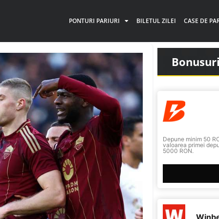
PONTURI PARIURI
BILETUL ZILEI
CASE DE PA
Bonusur
Depune minim 50 RO
valoarea primei dep
5000 RON.
Winb