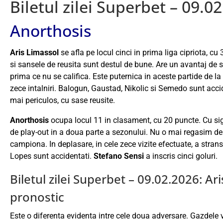
Biletul zilei Superbet – 09.0
Anorthosis
Aris Limassol
se afla pe locul cinci in prima liga cipriota, cu
si sansele de reusita sunt destul de bune. Are un avantaj de 
prima ce nu se califica. Este puternica in aceste partide de l
zece intalniri. Balogun, Gaustad, Nikolic si Semedo sunt acci
mai periculos, cu sase reusite.
Anorthosis
ocupa locul 11 in clasament, cu 20 puncte. Cu si
de play-out in a doua parte a sezonului. Nu o mai regasim de m
campiona. In deplasare, in cele zece vizite efectuate, a stra
Lopes sunt accidentati.
Stefano Sensi
a inscris cinci goluri.
Biletul zilei Superbet – 09.02.2026: Ar
pronostic
Este o diferenta evidenta intre cele doua adversare. Gazdele vo