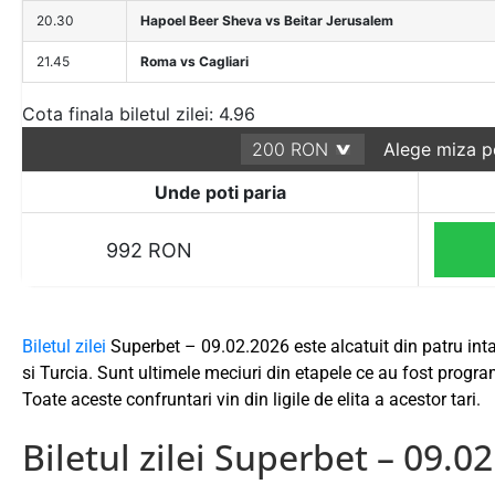
20.30
Hapoel Beer Sheva vs Beitar Jerusalem
21.45
Roma vs Cagliari
Cota finala biletul zilei: 4.96
Alege miza pe
Unde poti paria
992 RON
Biletul zilei
Superbet – 09.02.2026 este alcatuit din patru intalnir
si Turcia. Sunt ultimele meciuri din etapele ce au fost progr
Toate aceste confruntari vin din ligile de elita a acestor tari.
Biletul zilei Superbet – 09.0