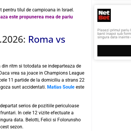
t pentru tilul de campioana in Israel.
za este propunerea mea de pariu
Plasezi primul pariu 
banii inapoi sub for
2.2026:
Roma vs
singura data inainte
a din ritm si totodata se indeparteaza de
. Daca vrea sa joace in Champions League
cele 11 partide de la domiciliu a strans 22
agoza sunt accidentati.
Matias Soule
este
departat serios de pozitiile periculoase
runtari. In cele 12 vizite efectuate a
ingura data. Belotti, Felici si Folorunsho
acest sezon.