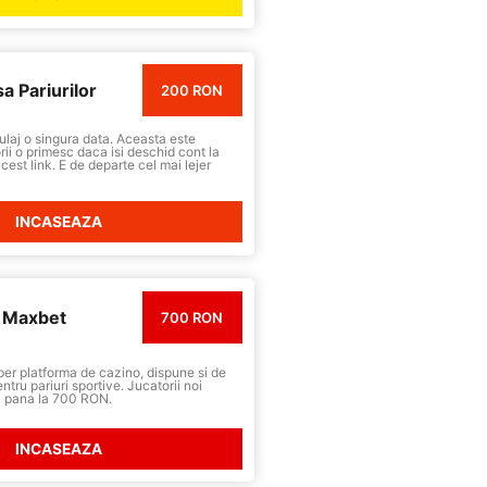
a Pariurilor
200 RON
laj o singura data. Aceasta este
rii o primesc daca isi deschid cont la
acest link. E de departe cel mai lejer
INCASEAZA
Maxbet
700 RON
er platforma de cazino, dispune si de
ntru pariuri sportive. Jucatorii noi
 pana la 700 RON.
INCASEAZA