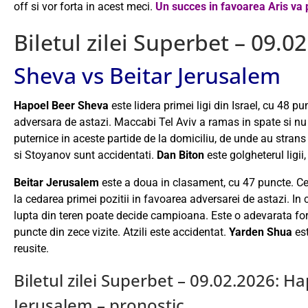
off si vor forta in acest meci.
Un succes in favoarea Aris va 
Biletul zilei Superbet – 09.0
Sheva vs Beitar Jerusalem
Hapoel Beer Sheva
este lidera primei ligi din Israel, cu 48 p
adversara de astazi. Maccabi Tel Aviv a ramas in spate si nu
puternice in aceste partide de la domiciliu, de unde au strans
si Stoyanov sunt accidentati.
Dan Biton
este golgheterul ligii,
Beitar Jerusalem
este a doua in clasament, cu 47 puncte. Ce
la cedarea primei pozitii in favoarea adversarei de astazi. In
lupta din teren poate decide campioana. Este o adevarata fo
puncte din zece vizite. Atzili este accidentat.
Yarden Shua
est
reusite.
Biletul zilei Superbet – 09.02.2026: H
Jerusalem – pronostic