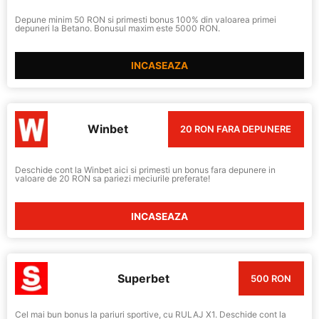
Depune minim 50 RON si primesti bonus 100% din valoarea primei
depuneri la Betano. Bonusul maxim este 5000 RON.
INCASEAZA
Winbet
20 RON FARA DEPUNERE
Deschide cont la Winbet aici si primesti un bonus fara depunere in
valoare de 20 RON sa pariezi meciurile preferate!
INCASEAZA
Superbet
500 RON
Cel mai bun bonus la pariuri sportive, cu RULAJ X1. Deschide cont la