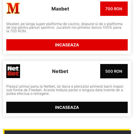
Maxbet
700 RON
Maxbet, pe langa super platforma de cazino, dispune si de o platforma
de top pentru pariuri sportive. Jucatorii noi primesc bonus 100% pana
la 700 RON.
INCASEAZA
Netbet
500 RON
Plasezi primul pariu la Netbet, iar daca e pierzator primesti banii inapoi
sub forma de Freebet. Acesta trebuie pariat o singura data inainte de a
putea efectua o retragere.
INCASEAZA