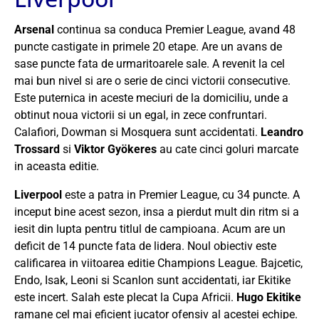
Arsenal
continua sa conduca Premier League, avand 48
puncte castigate in primele 20 etape. Are un avans de
sase puncte fata de urmaritoarele sale. A revenit la cel
mai bun nivel si are o serie de cinci victorii consecutive.
Este puternica in aceste meciuri de la domiciliu, unde a
obtinut noua victorii si un egal, in zece confruntari.
Calafiori, Dowman si Mosquera sunt accidentati.
Leandro
Trossard
si
Viktor Gyökeres
au cate cinci goluri marcate
in aceasta editie.
Liverpool
este a patra in Premier League, cu 34 puncte. A
inceput bine acest sezon, insa a pierdut mult din ritm si a
iesit din lupta pentru titlul de campioana. Acum are un
deficit de 14 puncte fata de lidera. Noul obiectiv este
calificarea in viitoarea editie Champions League. Bajcetic,
Endo, Isak, Leoni si Scanlon sunt accidentati, iar Ekitike
este incert. Salah este plecat la Cupa Africii.
Hugo Ekitike
ramane cel mai eficient jucator ofensiv al acestei echipe.