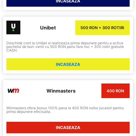
INCASEAZA
Unibet
500 RON + 300 ROTIRI
Deschide cont la Unibet si realizeaza prima depunere pentru a activa
pachetul de bun-venit cu 500 RON pariu fara risc + 300 rotiri gratuite
CASH.
INCASEAZA
Winmasters
400 RON
Winmasters ofera bonus 100% pana la 400 RON noilor jucatori pentru
prima depunere efectuata.
INCASEAZA