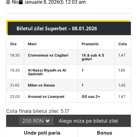
Nic
ianuarie 8, 2026
12:03 am
Biletul zilei Superbet – 08.01.2026
Ora
Meci
Pronostic
Cota
19.30
Cremonese vs Cagliari
1X & sub 4.5
1.47
goluri
19.30
Al Nassr Riyadh vs Al
1
1.65
Qadsiah
21.45
Milan vs Genoa
1
1.45
22.00
Arsenal vs Liverpool
GG sau 3+
1.47
Cota finala biletul zilei: 5.17
Alege miza pe biletul zilei
Unde poti paria
Bonus