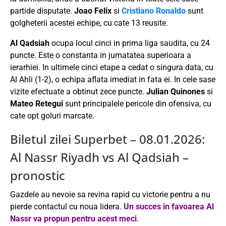
partide disputate.
Joao Felix
si
Cristiano Ronaldo
sunt
golgheterii acestei echipe, cu cate 13 reusite.
Al Qadsiah
ocupa locul cinci in prima liga saudita, cu 24
puncte. Este o constanta in jumatatea superioara a
ierarhiei. In ultimele cinci etape a cedat o singura data, cu
Al Ahli (1-2), o echipa aflata imediat in fata ei. In cele sase
vizite efectuate a obtinut zece puncte.
Julian Quinones
si
Mateo Retegui
sunt principalele pericole din ofensiva, cu
cate opt goluri marcate.
Biletul zilei Superbet – 08.01.2026:
Al Nassr Riyadh vs Al Qadsiah –
pronostic
Gazdele au nevoie sa revina rapid cu victorie pentru a nu
pierde contactul cu noua lidera.
Un succes in favoarea Al
Nassr va propun pentru acest meci
.