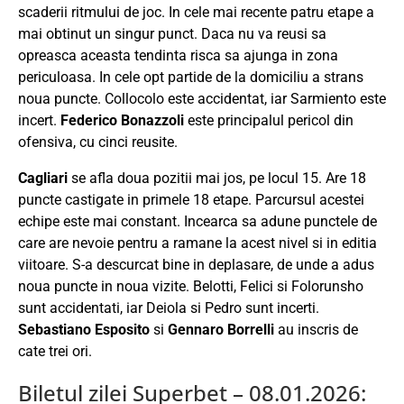
scaderii ritmului de joc. In cele mai recente patru etape a
mai obtinut un singur punct. Daca nu va reusi sa
opreasca aceasta tendinta risca sa ajunga in zona
periculoasa. In cele opt partide de la domiciliu a strans
noua puncte. Collocolo este accidentat, iar Sarmiento este
incert.
Federico Bonazzoli
este principalul pericol din
ofensiva, cu cinci reusite.
Cagliari
se afla doua pozitii mai jos, pe locul 15. Are 18
puncte castigate in primele 18 etape. Parcursul acestei
echipe este mai constant. Incearca sa adune punctele de
care are nevoie pentru a ramane la acest nivel si in editia
viitoare. S-a descurcat bine in deplasare, de unde a adus
noua puncte in noua vizite. Belotti, Felici si Folorunsho
sunt accidentati, iar Deiola si Pedro sunt incerti.
Sebastiano Esposito
si
Gennaro Borrelli
au inscris de
cate trei ori.
Biletul zilei Superbet – 08.01.2026: