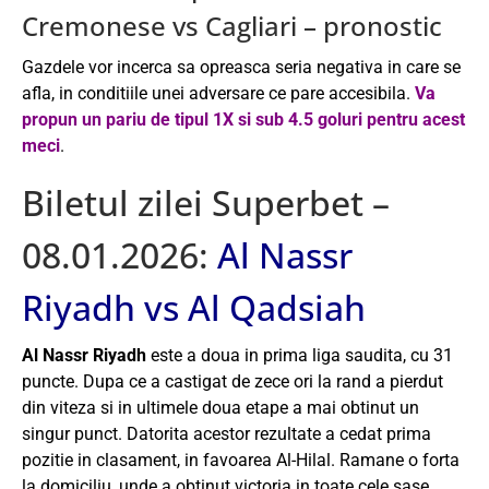
Cremonese vs Cagliari – pronostic
Gazdele vor incerca sa opreasca seria negativa in care se
afla, in conditiile unei adversare ce pare accesibila.
Va
propun un pariu de tipul 1X si sub 4.5 goluri pentru acest
meci
.
Biletul zilei Superbet –
08.01.2026:
Al Nassr
Riyadh vs Al Qadsiah
Al Nassr Riyadh
este a doua in prima liga saudita, cu 31
puncte. Dupa ce a castigat de zece ori la rand a pierdut
din viteza si in ultimele doua etape a mai obtinut un
singur punct. Datorita acestor rezultate a cedat prima
pozitie in clasament, in favoarea Al-Hilal. Ramane o forta
la domiciliu, unde a obtinut victoria in toate cele sase