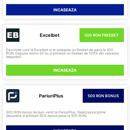
INCASEAZA
Excelbet
500 RON FREEBET
Deschide cont la Excelbet si te asteapta un freebet de pana la 500
RON. Depune minim 50 lei si primesti un freebet de 100% din valoarea
depunerii.
INCASEAZA
PariuriPlus
500 RON BONUS
500 RON bonus de bun-venit la PariuriPlus. Realizeaza prima
depunere si primesti 50% bonus pana la 500 RON.