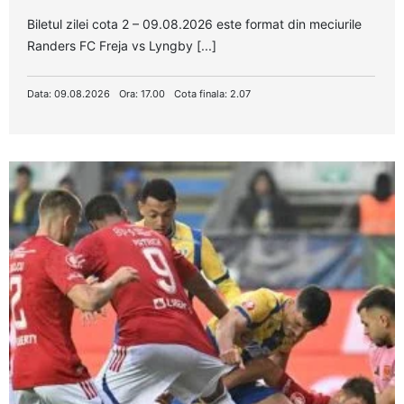
Biletul zilei cota 2 – 09.08.2026 este format din meciurile
Randers FC Freja vs Lyngby [...]
Data: 09.08.2026
Ora: 17.00
Cota finala: 2.07