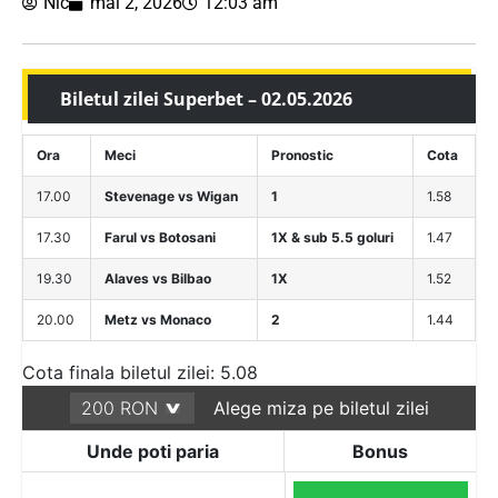
Nic
mai 2, 2026
12:03 am
Biletul zilei Superbet – 02.05.2026
Ora
Meci
Pronostic
Cota
17.00
Stevenage vs Wigan
1
1.58
17.30
Farul vs Botosani
1X & sub 5.5 goluri
1.47
19.30
Alaves vs Bilbao
1X
1.52
20.00
Metz vs Monaco
2
1.44
Cota finala biletul zilei: 5.08
Alege miza pe biletul zilei
Unde poti paria
Bonus