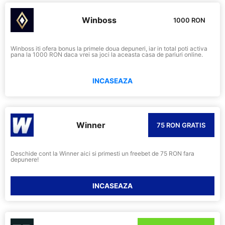
Winboss
1000 RON
Winboss iti ofera bonus la primele doua depuneri, iar in total poti activa
pana la 1000 RON daca vrei sa joci la aceasta casa de pariuri online.
INCASEAZA
Winner
75 RON GRATIS
Deschide cont la Winner aici si primesti un freebet de 75 RON fara
depunere!
INCASEAZA