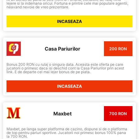
lejere si la indemana oricui. Fortuna e printre cele mai populare agentii,
neavand nevoie de vreo prezentare.
INCASEAZA
Casa Pariurilor
200 RON
Bonus 200 RON cu rulaj o singura data. Aceasta este oferta pe care
jucatorii o primesc daca isi deschid cont la Casa Pariurilor prin acest
link. E de departe cel mai lejer bonus de pe piata.
INCASEAZA
Maxbet
700 RON
Maxbet, pe langa super platforma de cazino, dispune si de o platforma
de top pentru pariuri sportive. Jucatorii noi primesc bonus 100% pana
la 700 RON.