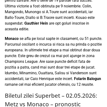
pentru salvare. Are o serie de 19 partide fara succes.
Ultima victorie a fost obtinuta pe 9 noiembrie. Colin,
Mangondo, Munongo si A.Toure sunt accidentati, iar
Ballo-Toure, Diallo si B.Traore sunt incerti. Kouao este
suspendat.
Gauthier Hein
are opt goluri inscrise in
aceasta editie.
Monaco
se afla pe locul sapte in clasament, cu 51 puncte.
Parcursul oscilant o incurca si risca sa nu prinda o pozitie
europeana. In ultimele trei etape a mai obtinut doar doua
puncte. Este greu de crezut ca mai pot ajunge in zona
Champions League. Are sase puncte deficit fata de
pozitia a patra, cand mai sunt doar trei etape de jucat.
Idumbo, Minamino, Ouattara, Salisu si Vanderson sunt
accidentati, iar Caio Henrique este incert.
Folarin Balogun
ramane cel mai eficient jucator ofensiv, cu 12 reusite.
Biletul zilei Superbet – 02.05.2026:
Metz vs Monaco – pronostic