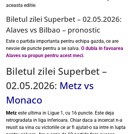
aceasta editie.
Biletul zilei Superbet – 02.05.2026:
Alaves vs Bilbao – pronostic
Este o partida importanta pentru echipa gazda, ce are
nevoie de puncte pentru a se salva.
O dubla in favoarea
Alaves va propun pentru acest meci
.
Biletul zilei Superbet –
02.05.2026:
Metz vs
Monaco
Metz
este ultima in Ligue 1, cu 16 puncte. Este deja
retrogradata in liga inferioara. Chiar daca a incercat n-a
reusit sa vina cu victoriile ce ar fi ajutat-o sa intre in lupta