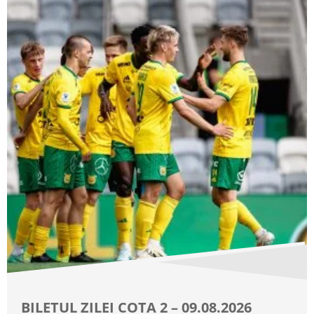
BILETUL ZILEI COTA 2 – 09.08.2026