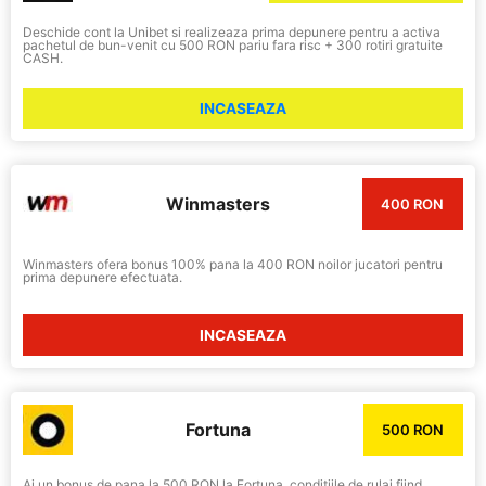
Deschide cont la Unibet si realizeaza prima depunere pentru a activa
pachetul de bun-venit cu 500 RON pariu fara risc + 300 rotiri gratuite
CASH.
INCASEAZA
Winmasters
400 RON
Winmasters ofera bonus 100% pana la 400 RON noilor jucatori pentru
prima depunere efectuata.
INCASEAZA
Fortuna
500 RON
Ai un bonus de pana la 500 RON la Fortuna, conditiile de rulaj fiind