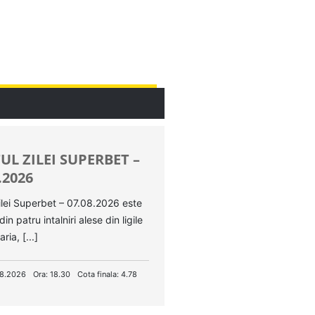
UL ZILEI SUPERBET –
.2026
zilei Superbet – 07.08.2026 este
din patru intalniri alese din ligile
ria, [...]
08.2026
Ora: 18.30
Cota finala: 4.78