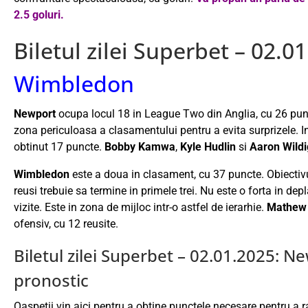
2.5 goluri.
Biletul zilei Superbet – 02.0
Wimbledon
Newport
ocupa locul 18 in League Two din Anglia, cu 26 pun
zona periculoasa a clasamentului pentru a evita surprizele. In
obtinut 17 puncte.
Bobby Kamwa
,
Kyle Hudlin
si
Aaron Wildi
Wimbledon
este a doua in clasament, cu 37 puncte. Obiectiv
reusi trebuie sa termine in primele trei. Nu este o forta in d
vizite. Este in zona de mijloc intr-o astfel de ierarhie.
Mathew 
ofensiv, cu 12 reusite.
Biletul zilei Superbet – 02.01.2025: 
pronostic
Oaspetii vin aici pentru a obtine punctele necesare pentru a 