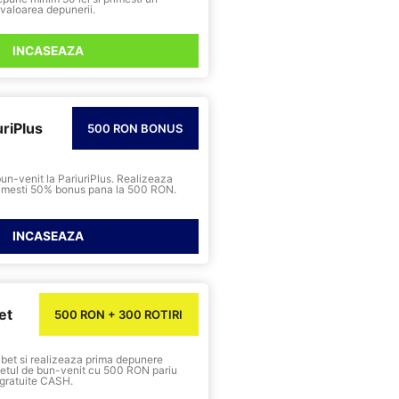
valoarea depunerii.
INCASEAZA
uriPlus
500 RON BONUS
n-venit la PariuriPlus. Realizeaza
rimesti 50% bonus pana la 500 RON.
INCASEAZA
et
500 RON + 300 ROTIRI
ibet si realizeaza prima depunere
hetul de bun-venit cu 500 RON pariu
i gratuite CASH.