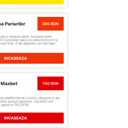
a Pariurilor
200 RON
laj o singura data. Aceasta este
rii o primesc daca isi deschid cont la
acest link. E de departe cel mai lejer
INCASEAZA
Maxbet
700 RON
er platforma de cazino, dispune si de
ntru pariuri sportive. Jucatorii noi
 pana la 700 RON.
INCASEAZA