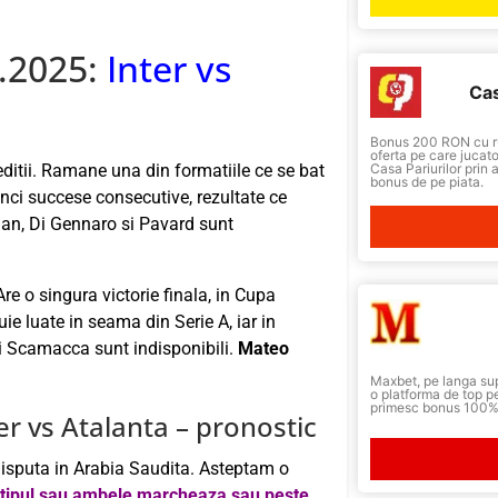
1.2025:
Inter vs
Cas
Bonus 200 RON cu ru
oferta pe care jucato
Casa Pariurilor prin 
 editii. Ramane una din formatiile ce se bat
bonus de pe piata.
inci succese consecutive, rezultate ce
ian, Di Gennaro si Pavard sunt
Are o singura victorie finala, in Cupa
buie luate in seama din Serie A, iar in
i Scamacca sunt indisponibili.
Mateo
Maxbet, pe langa sup
o platforma de top pe
primesc bonus 100%
ter vs Atalanta – pronostic
disputa in Arabia Saudita. Asteptam o
 tipul sau ambele marcheaza sau peste