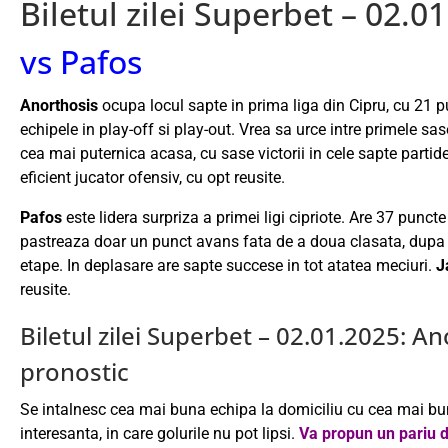
Biletul zilei Superbet – 02.0
vs Pafos
Anorthosis
ocupa locul sapte in prima liga din Cipru, cu 21 p
echipele in play-off si play-out. Vrea sa urce intre primele sa
cea mai puternica acasa, cu sase victorii in cele sapte partid
eficient jucator ofensiv, cu opt reusite.
Pafos
este lidera surpriza a primei ligi cipriote. Are 37 punc
pastreaza doar un punct avans fata de a doua clasata, dupa c
etape. In deplasare are sapte succese in tot atatea meciuri.
J
reusite.
Biletul zilei Superbet – 02.01.2025: An
pronostic
Se intalnesc cea mai buna echipa la domiciliu cu cea mai bu
interesanta, in care golurile nu pot lipsi.
Va propun un pariu d