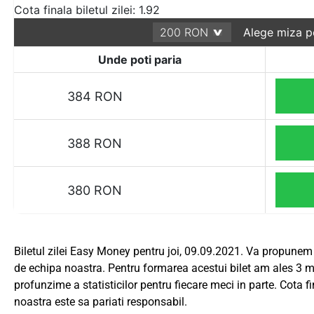
Cota finala biletul zilei: 1.92
Alege miza pe
Unde poti paria
384 RON
388 RON
380 RON
Biletul zilei Easy Money pentru joi, 09.09.2021. Va propunem 
de echipa noastra. Pentru formarea acestui bilet am ales 3 me
profunzime a statisticilor pentru fiecare meci in parte. Cota f
noastra este sa pariati responsabil.