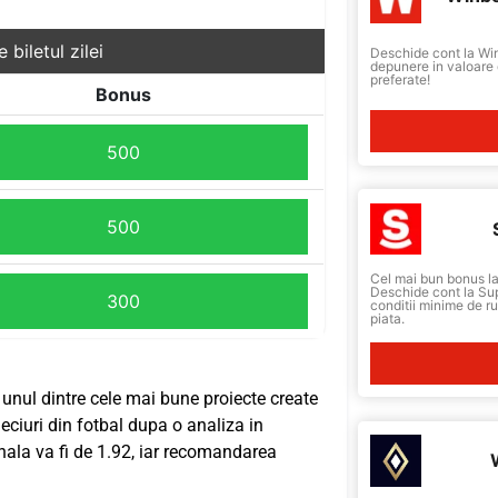
 biletul zilei
Deschide cont la Win
depunere in valoare 
preferate!
Bonus
500
500
Cel mai bun bonus la
Deschide cont la Su
300
conditii minime de ru
piata.
unul dintre cele mai bune proiecte create
ciuri din fotbal dupa o analiza in
inala va fi de 1.92, iar recomandarea