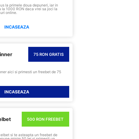
us la primele doua depuneri, iar in
a la 1000 RON daca vrei sa joci la
uri online.
INCASEAZA
inner
75 RON GRATIS
ner aici si primesti un freebet de 75
INCASEAZA
elbet
500 RON FREEBET
elbet si te asteapta un freebet de
une minim 50 lei si primesti un