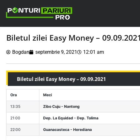
Biletul zilei Easy Money – 09.09.202
Bogdan
septembrie 9, 2021
12:01 am
Biletul zilei Easy Money – 09.09.2021
Ora
Meci
13:35
Zibo Cuju - Nantong
21:00
Dep. La Equidad - Dep. Tolima
22:00
Guanacasteca - Herediana