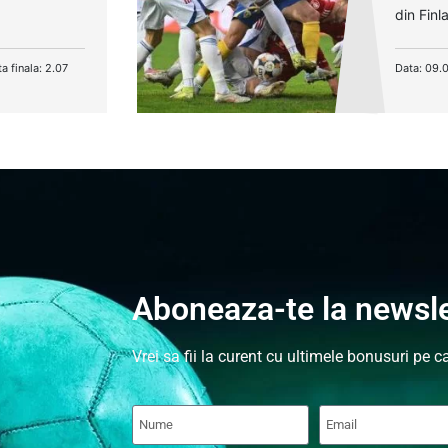
din Finla
a finala: 2.07
Data: 09.
Aboneaza-te la newsle
Vrei sa fii la curent cu ultimele bonusuri pe c