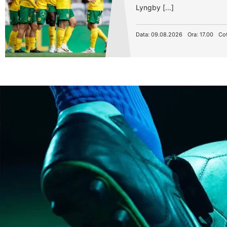
Lyngby [...]
Data: 09.08.2026
Ora: 17.00
Cot