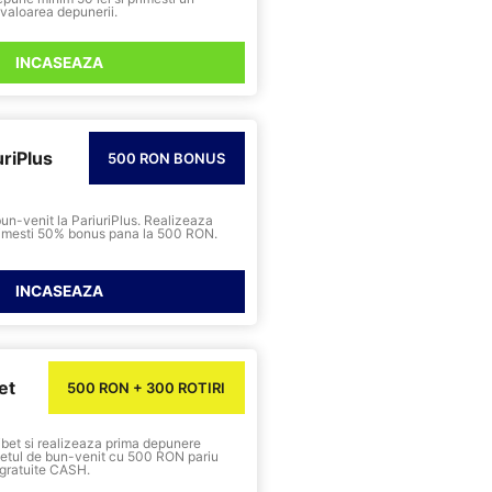
valoarea depunerii.
INCASEAZA
uriPlus
500 RON BONUS
n-venit la PariuriPlus. Realizeaza
rimesti 50% bonus pana la 500 RON.
INCASEAZA
et
500 RON + 300 ROTIRI
ibet si realizeaza prima depunere
hetul de bun-venit cu 500 RON pariu
i gratuite CASH.