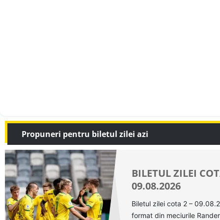
Propuneri pentru biletul zilei azi
BILETUL ZILEI COT
09.08.2026
Biletul zilei cota 2 – 09.08
format din meciurile Rander