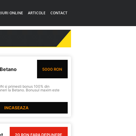
RIURI ONLINE
ARTICOLE
CONTACT
i
Betano
5000 RON
N si primesti bonus 100% din
uneri la Betano. Bonusul maxim este
INCASEAZA
et
20 RON FARA DEPUNERE