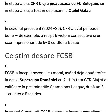
În etapa a 6-a,
CFR Cluj a jucat acasă cu FC Botoșani
, iar
în etapa a 7-a, a fost în deplasare la
Oțelul Galați
În sezonul precedent (2024–25), CFR a avut perioade
bune — de exemplu, a reușit 6 victorii consecutive și un
scor impresionant de 6–0 cu Gloria Buzău
Ce știm despre FCSB
FCSB a început sezonul cu moral, având deja două trofee
la activ:
Supercupa României
cu 2–1 în fața CFR Cluj și o
calificare în preliminariile Champions League, după un 3–
1 cu Inter d’Escaldes