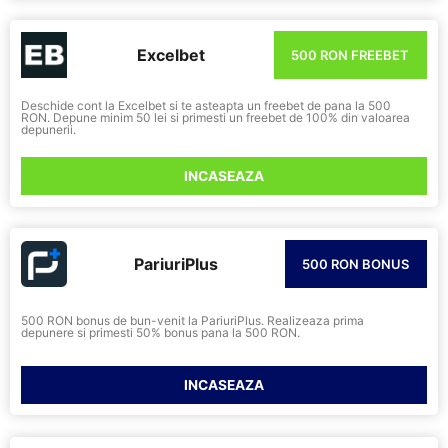
Excelbet
500 RON FREEBET
Deschide cont la Excelbet si te asteapta un freebet de pana la 500
RON. Depune minim 50 lei si primesti un freebet de 100% din valoarea
depunerii.
INCASEAZA
PariuriPlus
500 RON BONUS
500 RON bonus de bun-venit la PariuriPlus. Realizeaza prima
depunere si primesti 50% bonus pana la 500 RON.
INCASEAZA