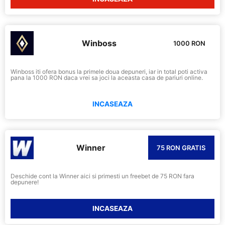
Winboss
1000 RON
Winboss iti ofera bonus la primele doua depuneri, iar in total poti activa
pana la 1000 RON daca vrei sa joci la aceasta casa de pariuri online.
INCASEAZA
Winner
75 RON GRATIS
Deschide cont la Winner aici si primesti un freebet de 75 RON fara
depunere!
INCASEAZA