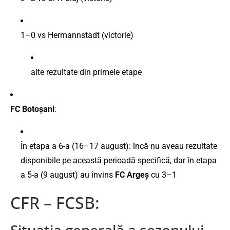
1–0 vs Hermannstadt (victorie)
alte rezultate din primele etape
FC Botoșani
:
În etapa a 6-a (16–17 august): încă nu aveau rezultate
disponibile pe această perioadă specifică, dar în etapa
a 5-a (9 august) au învins
FC Argeș
cu 3–1
CFR – FCSB: