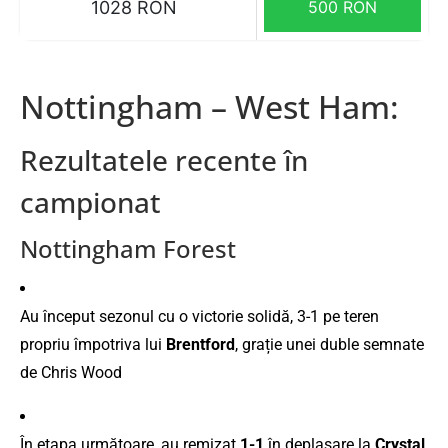
1028 RON
500 RON
Nottingham – West Ham:
Rezultatele recente în
campionat
Nottingham Forest
Au început sezonul cu o victorie solidă, 3-1 pe teren
propriu împotriva lui
Brentford
, grație unei duble semnate
de Chris Wood
În etapa următoare, au remizat
1-1
în deplasare la
Crystal