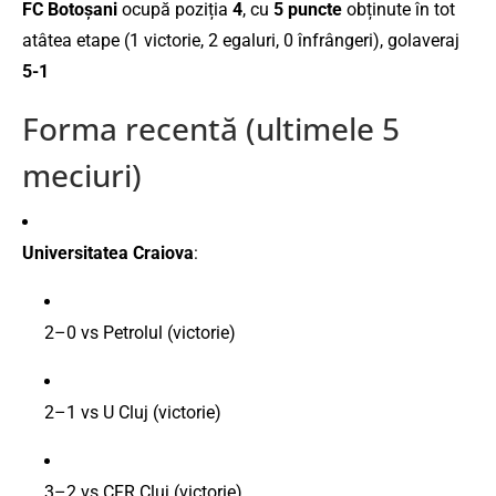
FC Botoșani
ocupă poziția
4
, cu
5 puncte
obținute în tot
atâtea etape (1 victorie, 2 egaluri, 0 înfrângeri), golaveraj
5-1
Forma recentă (ultimele 5
meciuri)
Universitatea Craiova
:
2–0 vs Petrolul (victorie)
2–1 vs U Cluj (victorie)
3–2 vs CFR Cluj (victorie)