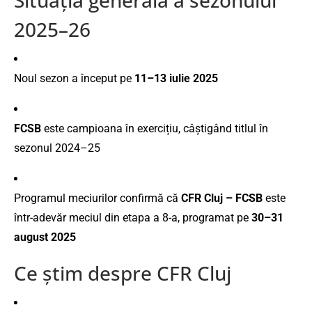
Situația generală a sezonului
2025–26
Noul sezon a început pe
11–13 iulie 2025
FCSB
este campioana în exercițiu, câștigând titlul în
sezonul 2024–25
Programul meciurilor confirmă că
CFR Cluj – FCSB
este
într-adevăr meciul din etapa a 8-a, programat pe
30–31
august 2025
Ce știm despre CFR Cluj