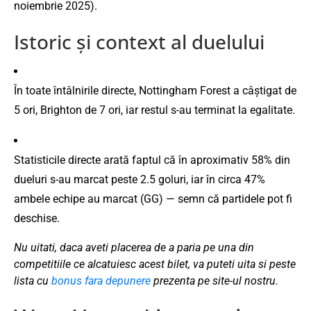
noiembrie 2025).
Istoric şi context al duelului
În toate întâlnirile directe, Nottingham Forest a câștigat de
5 ori, Brighton de 7 ori, iar restul s-au terminat la egalitate.
Statisticile directe arată faptul că în aproximativ 58% din
dueluri s-au marcat peste 2.5 goluri, iar în circa 47%
ambele echipe au marcat (GG) — semn că partidele pot fi
deschise.
Nu
uitati
, daca
aveti
placerea
de a paria pe una din
competitiile
ce
alcatuiesc
acest bilet, va
puteti
uita si peste
lista cu
bonus
fara
depunere
prezenta pe site-
ul
nostru.