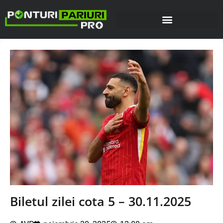
Biletul zilei cota 5 – 30.11.2025