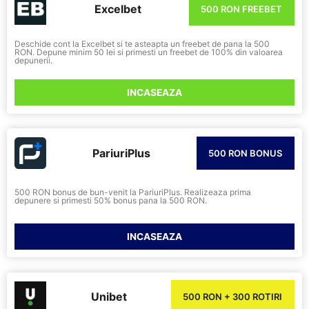
Excelbet
500 RON FREEBET
Deschide cont la Excelbet si te asteapta un freebet de pana la 500
RON. Depune minim 50 lei si primesti un freebet de 100% din valoarea
depunerii.
INCASEAZA
PariuriPlus
500 RON BONUS
500 RON bonus de bun-venit la PariuriPlus. Realizeaza prima
depunere si primesti 50% bonus pana la 500 RON.
INCASEAZA
Unibet
500 RON + 300 ROTIRI