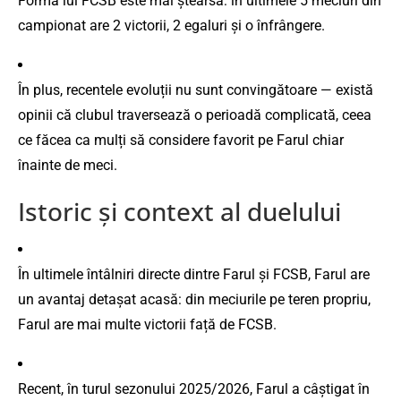
Forma lui FCSB este mai ștearsă: în ultimele 5 meciuri din
campionat are 2 victorii, 2 egaluri și o înfrângere.
În plus, recentele evoluții nu sunt convingătoare — există
opinii că clubul traversează o perioadă complicată, ceea
ce făcea ca mulți să considere favorit pe Farul chiar
înainte de meci.
Istoric și context al duelului
În ultimele întâlniri directe dintre Farul și FCSB, Farul are
un avantaj detașat acasă: din meciurile pe teren propriu,
Farul are mai multe victorii față de FCSB.
Recent, în turul sezonului 2025/2026, Farul a câștigat în