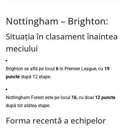
Nottingham – Brighton:
Situaţia în clasament înaintea
meciului
Brighton se află pe locul
6
în Premier League, cu
19
puncte
după 12 etape.
Nottingham Forest este pe locul
16
, cu doar
12 puncte
după tot atâtea etape.
Forma recentă a echipelor