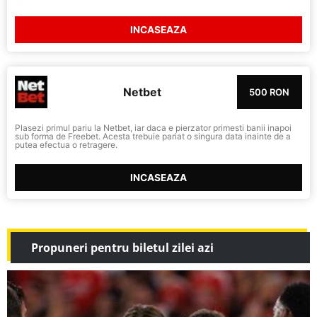
INCASEAZA
Netbet
500 RON
Plasezi primul pariu la Netbet, iar daca e pierzator primesti banii inapoi
sub forma de Freebet. Acesta trebuie pariat o singura data inainte de a
putea efectua o retragere.
INCASEAZA
Propuneri pentru biletul zilei azi