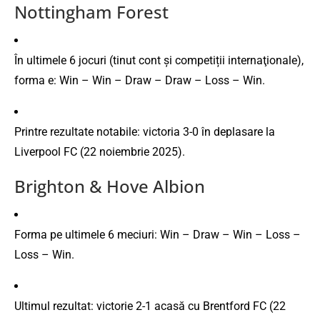
Nottingham Forest
În ultimele 6 jocuri (tinut cont și competiții internaţionale),
forma e: Win – Win – Draw – Draw – Loss – Win.
Printre rezultate notabile: victoria 3-0 în deplasare la
Liverpool FC (22 noiembrie 2025).
Brighton & Hove Albion
Forma pe ultimele 6 meciuri: Win – Draw – Win – Loss –
Loss – Win.
Ultimul rezultat: victorie 2-1 acasă cu Brentford FC (22