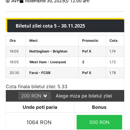
AVP
noiembrie 30, 2025
12:00 am
Biletul zilei cota 5 – 30.11.2025
Ora
Meci
Pronostic
Cota
16:05
Nottingham - Brighton
Psf X
1.74
16:05
West Ham - Liverpool
2
1.72
20:30
Farul - FCSB
Psf X
1.78
Cota finala biletul zilei: 5.33
Alege miza pe biletul zilei
Unde poti paria
Bonus
1064 RON
500 RON