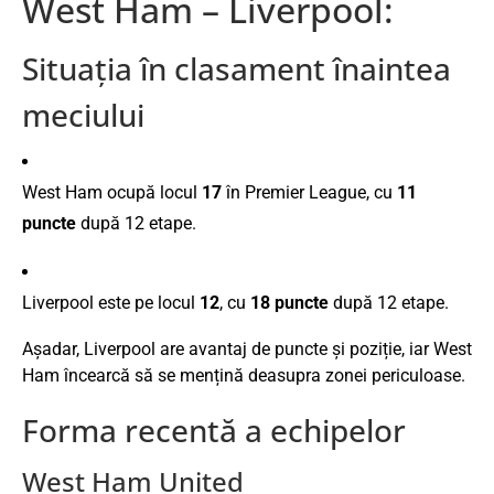
West Ham – Liverpool:
Situația în clasament înaintea
meciului
West Ham ocupă locul
17
în Premier League, cu
11
puncte
după 12 etape.
Liverpool este pe locul
12
, cu
18 puncte
după 12 etape.
Așadar, Liverpool are avantaj de puncte și poziție, iar West
Ham încearcă să se mențină deasupra zonei periculoase.
Forma recentă a echipelor
West Ham United