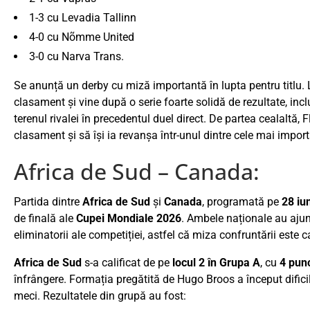
1-3 cu Levadia Tallinn
4-0 cu Nõmme United
3-0 cu Narva Trans.
Se anunță un derby cu miză importantă în lupta pentru titlu.
clasament și vine după o serie foarte solidă de rezultate, incl
terenul rivalei în precedentul duel direct. De partea cealaltă,
clasament și să își ia revanșa într-unul dintre cele mai impor
Africa de Sud – Canada:
Partida dintre
Africa de Sud
și
Canada
, programată pe
28 iu
de finală ale
Cupei Mondiale 2026
. Ambele naționale au ajuns
eliminatorii ale competiției, astfel că miza confruntării este ca
Africa de Sud
s-a calificat de pe
locul 2 în Grupa A
, cu
4 pun
înfrângere. Formația pregătită de Hugo Broos a început dificil
meci. Rezultatele din grupă au fost: