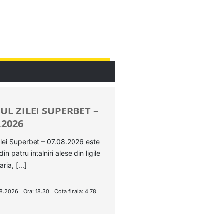
UL ZILEI SUPERBET –
.2026
zilei Superbet – 07.08.2026 este
din patru intalniri alese din ligile
ria, [...]
08.2026
Ora: 18.30
Cota finala: 4.78