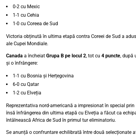
0-2 cu Mexic
1-1 cu Cehia
1-0 cu Coreea de Sud
Victoria obținută în ultima etapă contra Coreei de Sud a adus c
ale Cupei Mondiale.
Canada
a încheiat
Grupa B pe locul 2
, tot cu
4 puncte
, după 
și o înfrângere:
1-1 cu Bosnia și Herțegovina
6-0 cu Qatar
1-2 cu Elveția
Reprezentativa nord-americană a impresionat în special prin 
însă înfrângerea din ultima etapă cu Elveția a făcut ca echip
întâlnească Africa de Sud în primul tur eliminatoriu.
Se anunță o confruntare echilibrată între două selecționate a