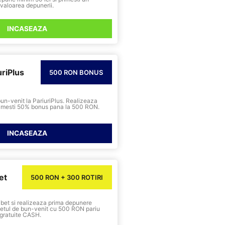
valoarea depunerii.
INCASEAZA
uriPlus
500 RON BONUS
n-venit la PariuriPlus. Realizeaza
rimesti 50% bonus pana la 500 RON.
INCASEAZA
et
500 RON + 300 ROTIRI
ibet si realizeaza prima depunere
hetul de bun-venit cu 500 RON pariu
i gratuite CASH.