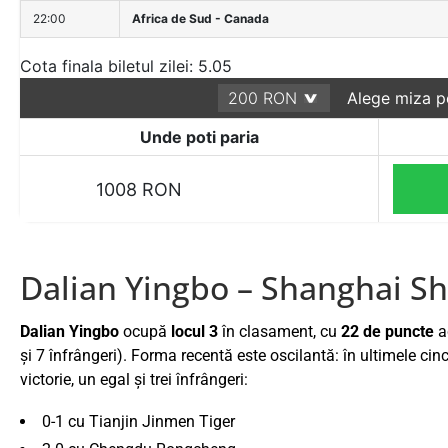
22:00
Africa de Sud - Canada
Cota finala biletul zilei: 5.05
Alege miza pe
Unde poti paria
1008 RON
Dalian Yingbo – Shanghai S
Dalian Yingbo
ocupă
locul 3
în clasament, cu
22 de puncte
a
și 7 înfrângeri). Forma recentă este oscilantă: în ultimele cin
victorie, un egal și trei înfrângeri:
0-1 cu Tianjin Jinmen Tiger