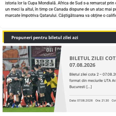
istoria lor la Cupa Mondială. Africa de Sud s-a remarcat prin
un meci la altul, în timp ce Canada dispune de un atac mai p
marcate împotriva Qatarului. Câștigătoarea va obține o califica
Propuneri pentru biletul zilei azi
BILETUL ZILEI COT
07.08.2026
Biletul zilei cota 2 – 07.08.
format din meciurile UTA A
Bucuresti [...]
Data: 07.08.2026
Ora: 21.30
Cot