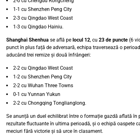
2-0 cu Chengdu Rongcheng
1-1 cu Shenzhen Peng City
2-3 cu Qingdao West Coast
1-3 cu Qingdao Hainiu.
Shanghai Shenhua
se află pe
locul 12
, cu
23 de puncte
(6 vic
punct în plus față de adversară, echipa traversează o perioad
aducând trei remize și două înfrângeri:
2-2 cu Qingdao West Coast
1-2 cu Shenzhen Peng City
2-2 cu Wuhan Three Towns
0-1 cu Yunnan Yukun
2-2 cu Chongqing Tonglianglong.
Se anunță un duel echilibrat între o formație gazdă aflată în
rezultate fluctuante în ultima perioadă, și o echipă oaspete c
meciuri fără victorie și să urce în clasament.