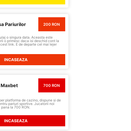
a Pariurilor
200 RON
laj o singura data. Aceasta este
rii o primesc daca isi deschid cont la
acest link. E de departe cel mai lejer
INCASEAZA
Maxbet
700 RON
er platforma de cazino, dispune si de
ntru pariuri sportive. Jucatorii noi
 pana la 700 RON.
INCASEAZA