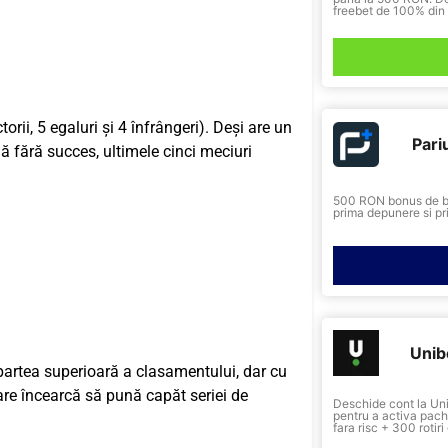
freebet de 100% din 
torii, 5 egaluri și 4 înfrângeri). Deși are un
Pari
ă fără succes, ultimele cinci meciuri
500 RON bonus de bu
prima depunere si p
Unib
 partea superioară a clasamentului, dar cu
are încearcă să pună capăt seriei de
Deschide cont la Un
pentru a activa pac
fara risc + 300 rotir