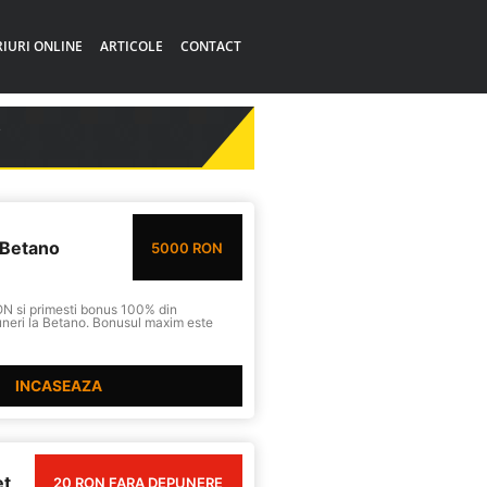
RIURI ONLINE
ARTICOLE
CONTACT
i
Betano
5000 RON
N si primesti bonus 100% din
uneri la Betano. Bonusul maxim este
INCASEAZA
et
20 RON FARA DEPUNERE