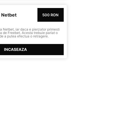
Netbet
500 RON
la Netbet, iar daca e pierzator primesti
ma de Freebet. Acesta trebuie pariat o
 de a putea efectua o retragere.
INCASEAZA