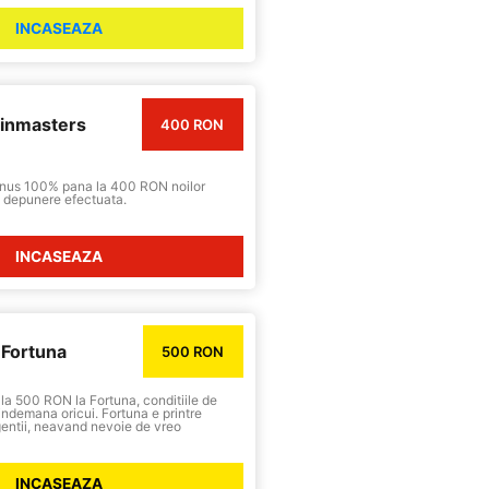
INCASEAZA
inmasters
400 RON
onus 100% pana la 400 RON noilor
a depunere efectuata.
INCASEAZA
Fortuna
500 RON
la 500 RON la Fortuna, conditiile de
la indemana oricui. Fortuna e printre
gentii, neavand nevoie de vreo
INCASEAZA