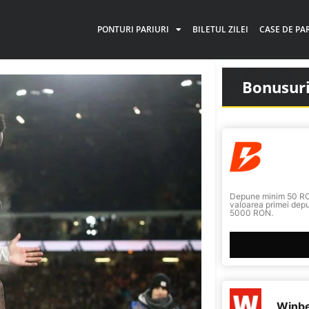
PONTURI PARIURI
BILETUL ZILEI
CASE DE PA
Bonusur
Depune minim 50 RO
valoarea primei dep
5000 RON.
Winb