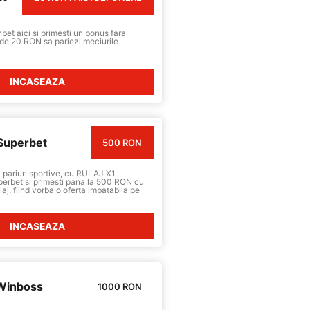
bet aici si primesti un bonus fara
de 20 RON sa pariezi meciurile
INCASEAZA
Superbet
500 RON
 pariuri sportive, cu RULAJ X1.
perbet si primesti pana la 500 RON cu
laj, fiind vorba o oferta imbatabila pe
INCASEAZA
Winboss
1000 RON