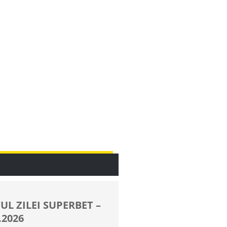
UL ZILEI SUPERBET –
.2026