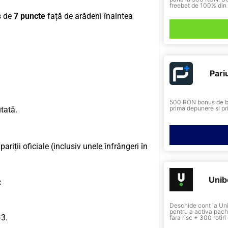
freebet de 100% din 
s de
7 puncte
față de arădeni înaintea
Pari
500 RON bonus de bu
prima depunere si p
tată.
ariții oficiale (inclusiv unele înfrângeri în
Unib
:
Deschide cont la Un
pentru a activa pac
-3.
fara risc + 300 rotir