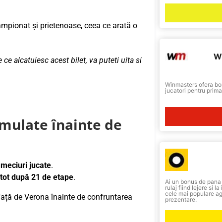
campionat și prietenoase, ceea ce arată o
W
 ce alcatuiesc acest bilet, va puteti uita si
Winmasters ofera b
jucatori pentru prim
umulate înainte de
 meciuri jucate
.
tot după 21 de etape
.
Ai un bonus de pana 
rulaj fiind lejere si 
cele mai populare a
ață de Verona înainte de confruntarea
prezentare.