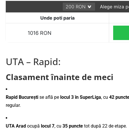
Alege miza pe
Unde poti paria
1016 RON
UTA – Rapid:
Clasament înainte de meci
Rapid București
se află pe
locul 3 în SuperLiga
, cu
42 punct
regular.
UTA Arad
ocupă
locul 7
, cu
35 puncte
tot după 22 de etape.