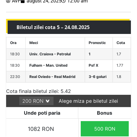
AVP
august 24, 2025
12:00 am
Biletul zilei cota 5 – 24.08.2025
Ora
Meci
Pronostic
Cota
18:30
Univ. Craiova - Petrolul
1
1.7
18:30
Fulham - Man. United
Psf X
1.77
22:30
Real Oviedo - Real Madrid
3-6 goluri
1.8
Cota finala biletul zilei: 5.42
Alege miza pe biletul zilei
Unde poti paria
Bonus
1082 RON
500 RON