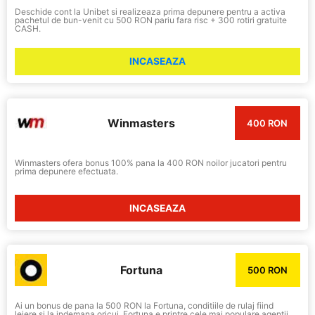
Deschide cont la Unibet si realizeaza prima depunere pentru a activa
pachetul de bun-venit cu 500 RON pariu fara risc + 300 rotiri gratuite
CASH.
INCASEAZA
Winmasters
400 RON
Winmasters ofera bonus 100% pana la 400 RON noilor jucatori pentru
prima depunere efectuata.
INCASEAZA
Fortuna
500 RON
Ai un bonus de pana la 500 RON la Fortuna, conditiile de rulaj fiind
lejere si la indemana oricui. Fortuna e printre cele mai populare agentii,