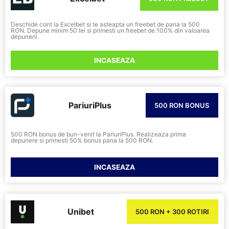
Deschide cont la Excelbet si te asteapta un freebet de pana la 500
RON. Depune minim 50 lei si primesti un freebet de 100% din valoarea
depunerii.
INCASEAZA
PariuriPlus
500 RON BONUS
500 RON bonus de bun-venit la PariuriPlus. Realizeaza prima
depunere si primesti 50% bonus pana la 500 RON.
INCASEAZA
Unibet
500 RON + 300 ROTIRI