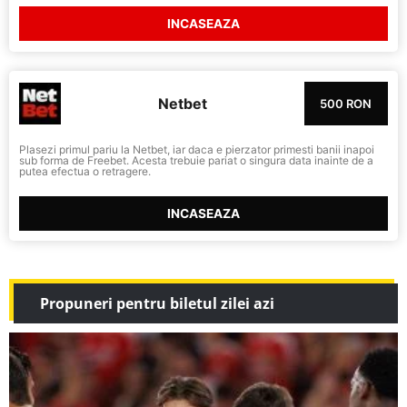
INCASEAZA
Netbet
500 RON
Plasezi primul pariu la Netbet, iar daca e pierzator primesti banii inapoi
sub forma de Freebet. Acesta trebuie pariat o singura data inainte de a
putea efectua o retragere.
INCASEAZA
Propuneri pentru biletul zilei azi