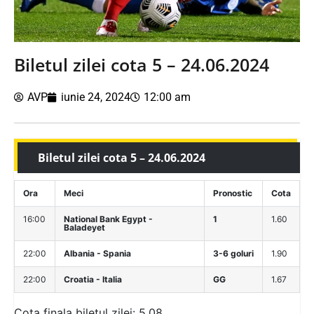
Biletul zilei cota 5 – 24.06.2024
AVP
iunie 24, 2024
12:00 am
Biletul zilei cota 5 – 24.06.2024
Ora
Meci
Pronostic
Cota
16:00
National Bank Egypt -
1
1.60
Baladeyet
22:00
Albania - Spania
3-6 goluri
1.90
22:00
Croatia - Italia
GG
1.67
Cota finala biletul zilei: 5.08