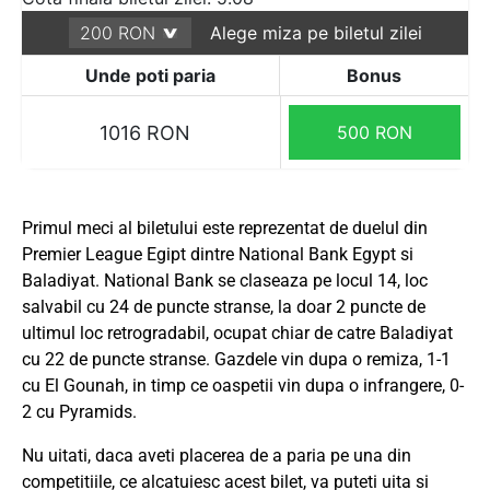
Alege miza pe biletul zilei
Unde poti paria
Bonus
1016 RON
500 RON
Primul meci al biletului este reprezentat de duelul din
Premier League Egipt dintre National Bank Egypt si
Baladiyat. National Bank se claseaza pe locul 14, loc
salvabil cu 24 de puncte stranse, la doar 2 puncte de
ultimul loc retrogradabil, ocupat chiar de catre Baladiyat
cu 22 de puncte stranse. Gazdele vin dupa o remiza, 1-1
cu El Gounah, in timp ce oaspetii vin dupa o infrangere, 0-
2 cu Pyramids.
Nu uitati, daca aveti placerea de a paria pe una din
competitiile, ce alcatuiesc acest bilet, va puteti uita si