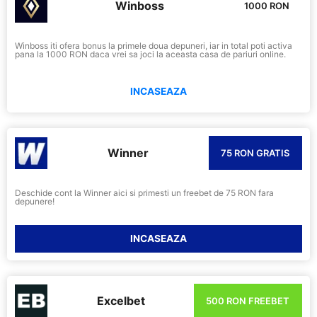
Winboss
1000 RON
Winboss iti ofera bonus la primele doua depuneri, iar in total poti activa
pana la 1000 RON daca vrei sa joci la aceasta casa de pariuri online.
INCASEAZA
Winner
75 RON GRATIS
Deschide cont la Winner aici si primesti un freebet de 75 RON fara
depunere!
INCASEAZA
Excelbet
500 RON FREEBET