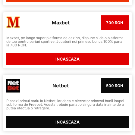
Maxbet
700 RON
Maxbet, pe langa super platforma de cazino, dispune si de o platforma
de top pentru pariuri sportive. Jucatorii noi primesc bonus 100% pana
la 700 RON.
INCASEAZA
Netbet
500 RON
Plasezi primul pariu la Netbet, iar daca e pierzator primesti banii inapoi
sub forma de Freebet. Acesta trebuie pariat o singura data inainte de a
putea efectua o retragere.
INCASEAZA