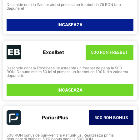
Deschide cont la Winner aici si primesti un freebet de 75 RON fara
depunere!
INCASEAZA
Excelbet
500 RON FREEBET
Deschide cont la Excelbet si te asteapta un freebet de pana la 500
RON. Depune minim 50 lei si primesti un freebet de 100% din valoarea
depunerii.
INCASEAZA
PariuriPlus
500 RON BONUS
500 RON bonus de bun-venit la PariuriPlus. Realizeaza prima
depunere si primesti 50% bonus pana la 500 RON.