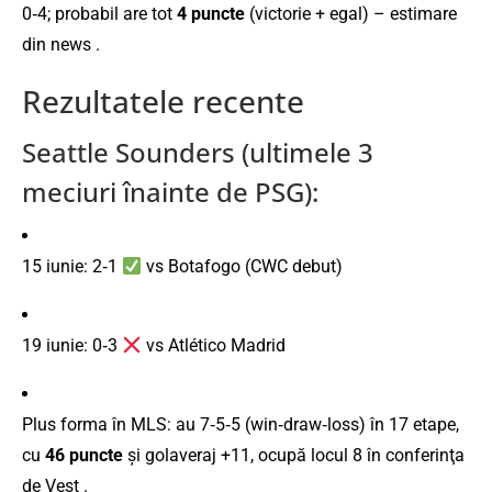
0‑4; probabil are tot
4 puncte
(victorie + egal) – estimare
din news
.
Rezultatele recente
Seattle Sounders (ultimele 3
meciuri înainte de PSG):
15 iunie: 2‑1
vs Botafogo (CWC debut)
19 iunie: 0‑3
vs Atlético Madrid
Plus forma în MLS: au 7‑5‑5 (win‑draw‑loss) în 17 etape,
cu
46 puncte
și golaveraj +11, ocupă locul 8 în conferinţa
de Vest
.