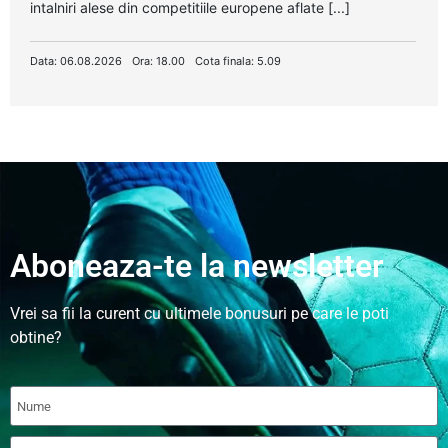
intalniri alese din competitiile europene aflate [...]
Data: 06.08.2026
Ora: 18.00
Cota finala: 5.09
Aboneaza-te la newsletter
Vrei sa fii la curent cu ultimele bonusuri pe care le poti
obtine?