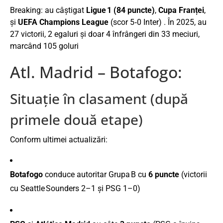
Breaking: au câștigat
Ligue 1 (84 puncte)
,
Cupa Franței
,
și
UEFA Champions League
(scor 5‑0 Inter)
.
În 2025, au
27 victorii, 2 egaluri și doar 4 înfrângeri din 33 meciuri,
marcând 105 goluri
Atl. Madrid – Botafogo:
Situație în clasament (după
primele două etape)
Conform ultimei actualizări:
Botafogo
conduce autoritar Grupa B cu
6 puncte
(victorii
cu Seattle Sounders 2–1 și PSG 1–0)