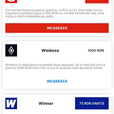
Cel mai bun bonus la pariuri sportive, cu RULAJ X1. Deschide cont la
Superbet si primesti pana la 500 RON cu conditii minime de rulaj, fiind
vorba o oferta imbatabila pe piata.
INCASEAZA
Winboss
1000 RON
Winboss iti ofera bonus la primele doua depuneri, iar in total poti activa
pana la 1000 RON daca vrei sa joci la aceasta casa de pariuri online.
INCASEAZA
Winner
75 RON GRATIS