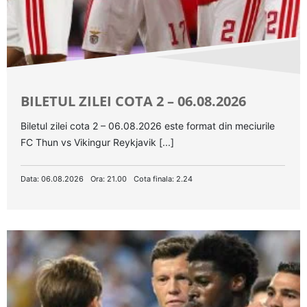
BILETUL ZILEI COTA 2 – 06.08.2026
Biletul zilei cota 2 – 06.08.2026 este format din meciurile
FC Thun vs Vikingur Reykjavik [...]
Data: 06.08.2026
Ora: 21.00
Cota finala: 2.24