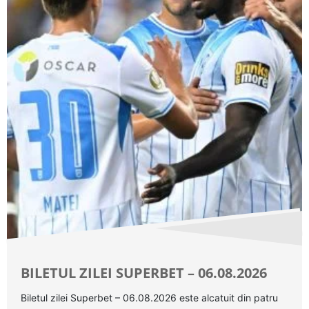
BILETUL ZILEI SUPERBET – 06.08.2026
Biletul zilei Superbet – 06.08.2026 este alcatuit din patru