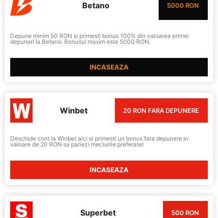
Betano
5000 RON
Depune minim 50 RON si primesti bonus 100% din valoarea primei
depuneri la Betano. Bonusul maxim este 5000 RON.
INCASEAZA
Winbet
20 RON FARA DEPUNERE
Deschide cont la Winbet aici si primesti un bonus fara depunere in
valoare de 20 RON sa pariezi meciurile preferate!
INCASEAZA
Superbet
500 RON