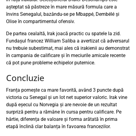
așteptat să păstreze în mare măsură formula care a
învins Senegalul, bazându-se pe Mbappé, Dembélé și
Olise în compartimentul ofensiv.
De partea cealaltă, Irak joacă practic cu spatele la zid.
Fundașul francez William Saliba a avertizat că adversarul
nu trebuie subestimat, mai ales că irakienii au demonstrat
în campania de calificare și în meciurile amicale recente
că pot pune probleme echipelor puternice.
Concluzie
Franța pornește ca mare favorită, având 3 puncte după
victoria cu Senegal și un lot net superior valoric. Irak vine
după eșecul cu Norvegia și are nevoie de un rezultat
surpriză pentru a rămâne în cursa pentru calificare. Pe
hârtie, diferența de valoare și forma arătată în prima
etapă înclină clar balanța în favoarea francezilor.