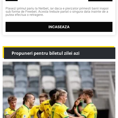
Plasezi primul pariu la Netbet, iar daca e pierzator primesti banii inapoi
sub forma de Freebet. Acesta trebuie pariat o singura data inainte de a
putea efectua o retragere.
INCASEAZA
Propuneri pentru biletul zilei azi