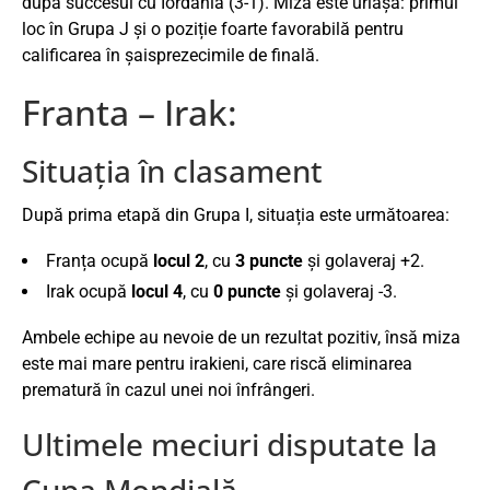
după succesul cu Iordania (3-1). Miza este uriașă: primul
loc în Grupa J și o poziție foarte favorabilă pentru
calificarea în șaisprezecimile de finală.
Franta – Irak:
Situația în clasament
După prima etapă din Grupa I, situația este următoarea:
Franța ocupă
locul 2
, cu
3 puncte
și golaveraj +2.
Irak ocupă
locul 4
, cu
0 puncte
și golaveraj -3.
Ambele echipe au nevoie de un rezultat pozitiv, însă miza
este mai mare pentru irakieni, care riscă eliminarea
prematură în cazul unei noi înfrângeri.
Ultimele meciuri disputate la
Cupa Mondială