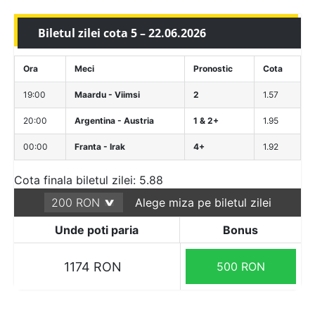
Biletul zilei cota 5 – 22.06.2026
Ora
Meci
Pronostic
Cota
19:00
Maardu - Viimsi
2
1.57
20:00
Argentina - Austria
1 & 2+
1.95
00:00
Franta - Irak
4+
1.92
Cota finala biletul zilei: 5.88
Alege miza pe biletul zilei
Unde poti paria
Bonus
1174 RON
500 RON