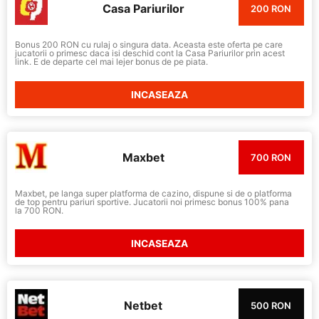
Casa Pariurilor
200 RON
Bonus 200 RON cu rulaj o singura data. Aceasta este oferta pe care
jucatorii o primesc daca isi deschid cont la Casa Pariurilor prin acest
link. E de departe cel mai lejer bonus de pe piata.
INCASEAZA
Maxbet
700 RON
Maxbet, pe langa super platforma de cazino, dispune si de o platforma
de top pentru pariuri sportive. Jucatorii noi primesc bonus 100% pana
la 700 RON.
INCASEAZA
Netbet
500 RON