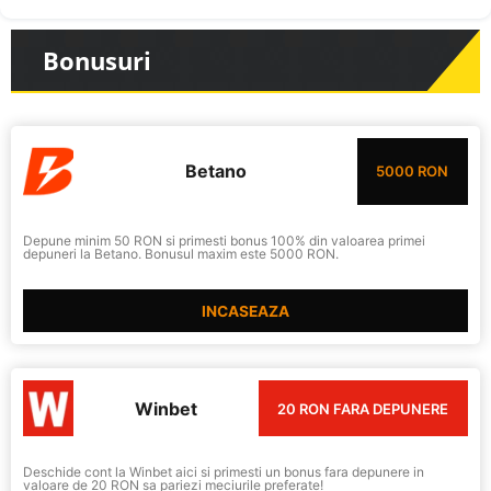
Bonusuri
Betano
5000 RON
Depune minim 50 RON si primesti bonus 100% din valoarea primei
depuneri la Betano. Bonusul maxim este 5000 RON.
INCASEAZA
Winbet
20 RON FARA DEPUNERE
Deschide cont la Winbet aici si primesti un bonus fara depunere in
valoare de 20 RON sa pariezi meciurile preferate!