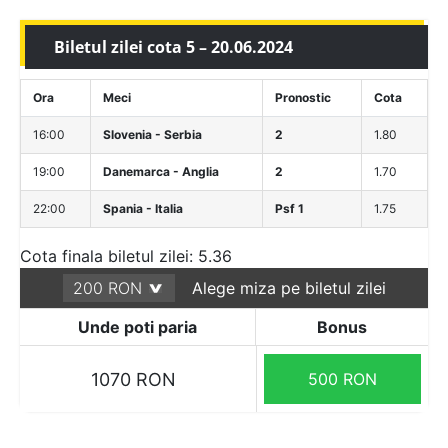
Biletul zilei cota 5 – 20.06.2024
Ora
Meci
Pronostic
Cota
16:00
Slovenia - Serbia
2
1.80
19:00
Danemarca - Anglia
2
1.70
22:00
Spania - Italia
Psf 1
1.75
Cota finala biletul zilei: 5.36
Alege miza pe biletul zilei
Unde poti paria
Bonus
1070 RON
500 RON