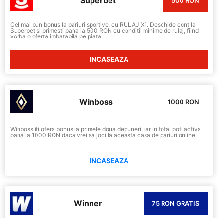
Superbet
500 RON
Cel mai bun bonus la pariuri sportive, cu RULAJ X1. Deschide cont la
Superbet si primesti pana la 500 RON cu conditii minime de rulaj, fiind
vorba o oferta imbatabila pe piata.
INCASEAZA
Winboss
1000 RON
Winboss iti ofera bonus la primele doua depuneri, iar in total poti activa
pana la 1000 RON daca vrei sa joci la aceasta casa de pariuri online.
INCASEAZA
Winner
75 RON GRATIS