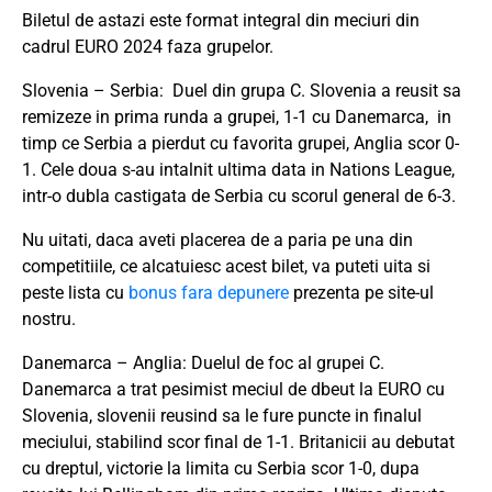
Biletul de astazi este format integral din meciuri din
cadrul EURO 2024 faza grupelor.
Slovenia – Serbia: Duel din grupa C. Slovenia a reusit sa
remizeze in prima runda a grupei, 1-1 cu Danemarca, in
timp ce Serbia a pierdut cu favorita grupei, Anglia scor 0-
1. Cele doua s-au intalnit ultima data in Nations League,
intr-o dubla castigata de Serbia cu scorul general de 6-3.
Nu uitati, daca aveti placerea de a paria pe una din
competitiile, ce alcatuiesc acest bilet, va puteti uita si
peste lista cu
bonus fara depunere
prezenta pe site-ul
nostru.
Danemarca – Anglia: Duelul de foc al grupei C.
Danemarca a trat pesimist meciul de dbeut la EURO cu
Slovenia, slovenii reusind sa le fure puncte in finalul
meciului, stabilind scor final de 1-1. Britanicii au debutat
cu dreptul, victorie la limita cu Serbia scor 1-0, dupa