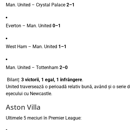
Man. United – Crystal Palace
2–1
Everton – Man. United
0–1
West Ham – Man. United
1–1
Man. United – Tottenham
2–0
Bilanț:
3 victorii, 1 egal, 1 înfrângere
.
United traversează o perioadă relativ bună, având și o serie d
eșecului cu Newcastle.
Aston Villa
Ultimele 5 meciuri în Premier League: