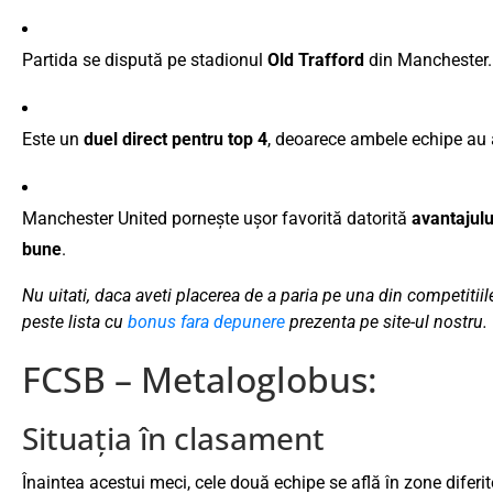
Partida se dispută pe stadionul
Old Trafford
din Manchester.
Este un
duel direct pentru top 4
, deoarece ambele echipe au 
Manchester United pornește ușor favorită datorită
avantajulu
bune
.
Nu uitati, daca aveti placerea de a paria pe una din competitiile
peste lista cu
bonus fara depunere
prezenta pe site-ul nostru.
FCSB – Metaloglobus:
Situația în clasament
Înaintea acestui meci, cele două echipe se află în zone diferi