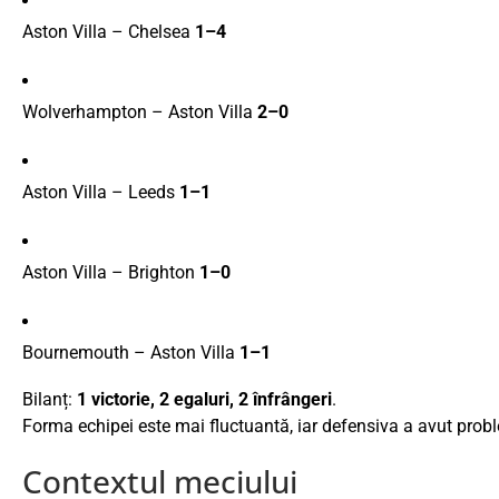
Aston Villa – Chelsea
1–4
Wolverhampton – Aston Villa
2–0
Aston Villa – Leeds
1–1
Aston Villa – Brighton
1–0
Bournemouth – Aston Villa
1–1
Bilanț:
1 victorie, 2 egaluri, 2 înfrângeri
.
Forma echipei este mai fluctuantă, iar defensiva a avut probl
Contextul meciului