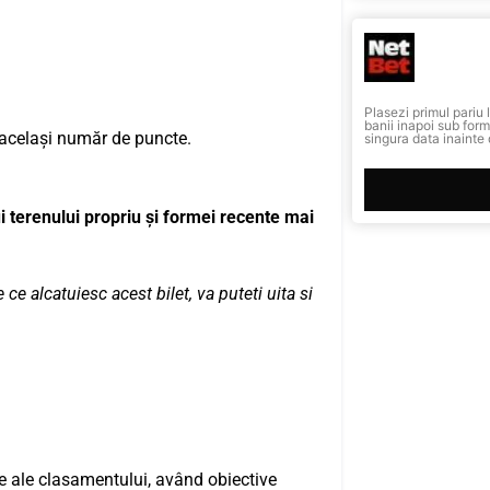
Plasezi primul pariu 
banii inapoi sub for
același număr de puncte.
singura data inainte
i terenului propriu și formei recente mai
 ce alcatuiesc acest bilet, va puteti uita si
te ale clasamentului, având obiective