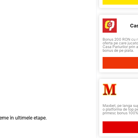
Cas
Bonus 200 RON cu ru
oferta pe care jucato
Casa Pariurilor prin 
bonus de pe piata.
Maxbet, pe langa sup
o platforma de top pe
primesc bonus 100%
eme în ultimele etape.