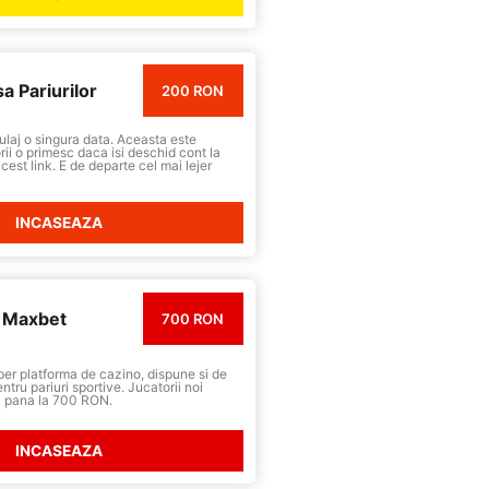
a Pariurilor
200 RON
laj o singura data. Aceasta este
rii o primesc daca isi deschid cont la
acest link. E de departe cel mai lejer
INCASEAZA
Maxbet
700 RON
er platforma de cazino, dispune si de
ntru pariuri sportive. Jucatorii noi
 pana la 700 RON.
INCASEAZA