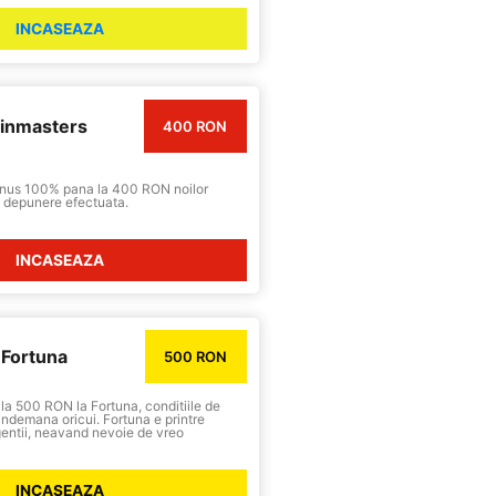
INCASEAZA
inmasters
400 RON
onus 100% pana la 400 RON noilor
a depunere efectuata.
INCASEAZA
Fortuna
500 RON
la 500 RON la Fortuna, conditiile de
la indemana oricui. Fortuna e printre
gentii, neavand nevoie de vreo
INCASEAZA