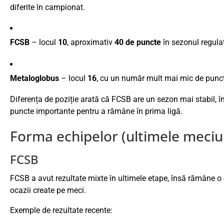
diferite în campionat.
FCSB
– locul
10
, aproximativ
40 de puncte
în sezonul regulat
Metaloglobus
– locul
16
, cu un număr mult mai mic de puncte
Diferența de poziție arată că FCSB are un sezon mai stabil, 
puncte importante pentru a rămâne în prima ligă.
Forma echipelor (ultimele meciur
FCSB
FCSB a avut rezultate mixte în ultimele etape, însă rămâne o 
ocazii create pe meci.
Exemple de rezultate recente: