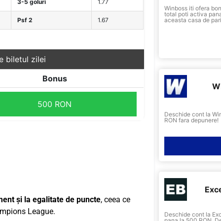
3-5 goluri
1.77
Winboss iti ofera bon
total poti activa pan
Psf 2
1.67
aceasta casa de pari
 biletul zilei
Bonus
W
500 RON
Deschide cont la Win
RON fara depunere!
Exc
ent și la egalitate de puncte
, ceea ce
hampions League.
Deschide cont la Exc
pana la 500 RON. Dep