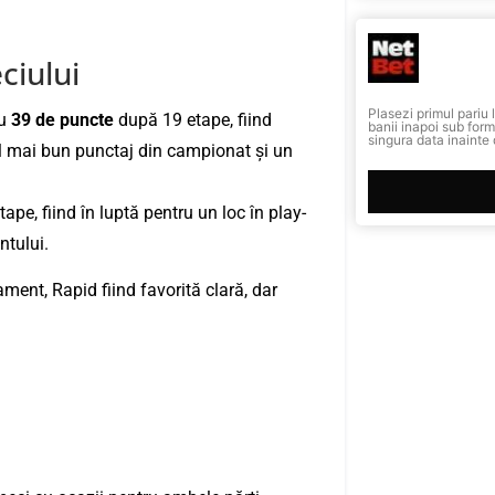
ciului
Plasezi primul pariu 
cu
39 de puncte
după 19 etape, fiind
banii inapoi sub for
singura data inainte
cel mai bun punctaj din campionat și un
ape, fiind în luptă pentru un loc în play-
ntului.
ment, Rapid fiind favorită clară, dar