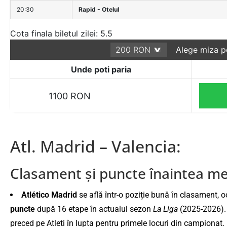
20:30
Rapid - Otelul
Cota finala biletul zilei: 5.5
Alege miza pe
Unde poti paria
1100 RON
Atl. Madrid – Valencia:
Clasament și puncte înaintea me
Atlético Madrid
se află într-o poziție bună în clasament,
puncte
după 16 etape în actualul sezon
La Liga
(2025-2026). B
preced pe Atleti în lupta pentru primele locuri din campionat.