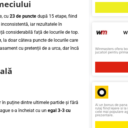
meciului
e, cu
23 de puncte
după 15 etape, fiind
nconsistentă, iar rezultatele în
ță considerabilă față de locurile de top.
W
e
, la doar câteva puncte de locurile care
lasament cu pretenții de a urca, dar încă
Winmasters ofera b
jucatori pentru prim
uală
 în puține dintre ultimele partide și fără
Ai un bonus de pana 
rulaj fiind lejere si 
League s-a încheiat cu un
egal 3-3 cu
cele mai populare a
prezentare.