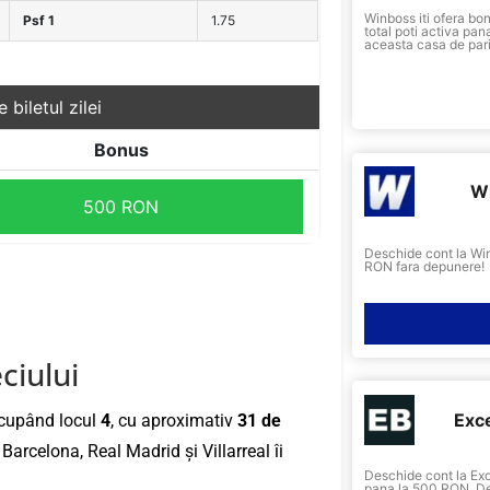
Winboss iti ofera bon
Psf 1
1.75
total poti activa pan
aceasta casa de pari
 biletul zilei
Bonus
W
500 RON
Deschide cont la Win
RON fara depunere!
ciului
Exc
 ocupând locul
4
, cu aproximativ
31 de
arcelona, Real Madrid și Villarreal îi
Deschide cont la Exc
pana la 500 RON. Dep