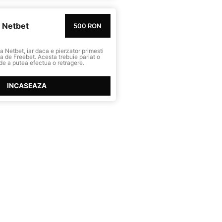
Netbet
500 RON
la Netbet, iar daca e pierzator primesti
ma de Freebet. Acesta trebuie pariat o
 de a putea efectua o retragere.
INCASEAZA