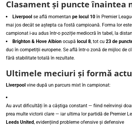
Clasament și puncte înaintea 
Liverpool
se află momentan
pe locul 10
în Premier Leagu
mai jos decât se aștepta ca fostă campioană. Forma lor este i
campionat i-au adus într-o poziție mediocră în tabel, la distan
Brighton & Hove Albion
ocupă
locul 8
, tot cu
23 de punct
duc în competiții europene. Se află într-o zonă de mijloc de c
fără stabilitate totală în rezultate.
Ultimele meciuri și formă act
Liverpool
vine după un parcurs mixt în campionat:
Au avut dificultăți în a câștiga constant — fiind neînvinși doar
prea multe victorii clare — iar ultima lor partidă de Premier 
Leeds United
, evidențiind probleme ofensive și defensive