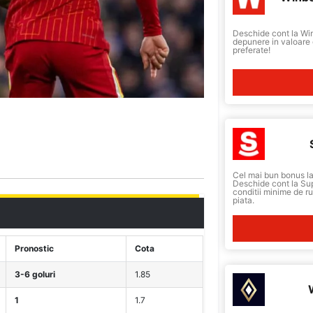
Deschide cont la Win
depunere in valoare 
preferate!
Cel mai bun bonus la
Deschide cont la Su
conditii minime de ru
piata.
Pronostic
Cota
3-6 goluri
1.85
1
1.7