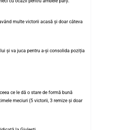
 meci cu ocazii pentru ambele părți.
având multe victorii acasă și doar câteva
i și va juca pentru a-și consolida poziția
 ceea ce le dă o stare de formă bună
imele meciuri (5 victorii, 3 remize și doar
idicată la Giulești.