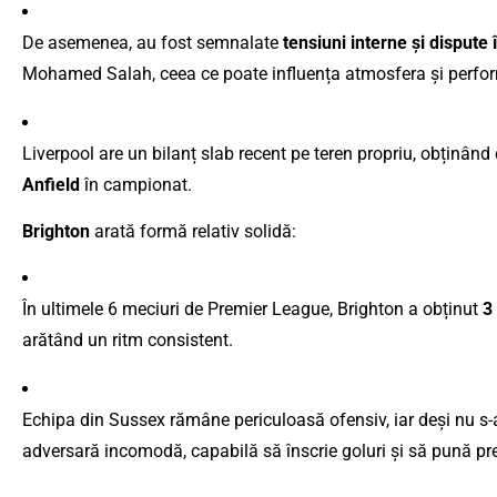
De asemenea, au fost semnalate
tensiuni interne și dispute î
Mohamed Salah, ceea ce poate influența atmosfera și perfo
Liverpool are un bilanț slab recent pe teren propriu, obținând
Anfield
în campionat.
Brighton
arată formă relativ solidă:
În ultimele 6 meciuri de Premier League, Brighton a obținut
3 
arătând un ritm consistent.
Echipa din Sussex rămâne periculoasă ofensiv, iar deși nu s-
adversară incomodă, capabilă să înscrie goluri și să pună p