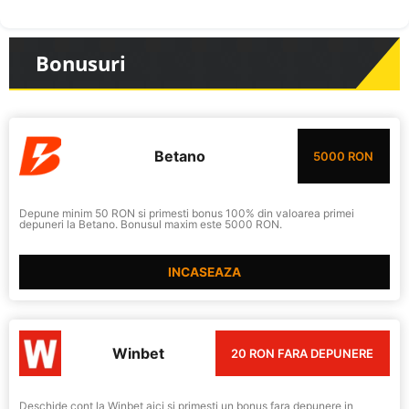
Bonusuri
Betano
5000 RON
Depune minim 50 RON si primesti bonus 100% din valoarea primei
depuneri la Betano. Bonusul maxim este 5000 RON.
INCASEAZA
Winbet
20 RON FARA DEPUNERE
Deschide cont la Winbet aici si primesti un bonus fara depunere in