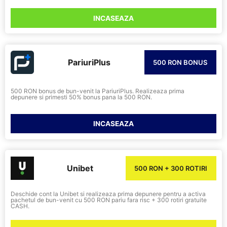
INCASEAZA
PariuriPlus
500 RON BONUS
500 RON bonus de bun-venit la PariuriPlus. Realizeaza prima
depunere si primesti 50% bonus pana la 500 RON.
INCASEAZA
Unibet
500 RON + 300 ROTIRI
Deschide cont la Unibet si realizeaza prima depunere pentru a activa
pachetul de bun-venit cu 500 RON pariu fara risc + 300 rotiri gratuite
CASH.