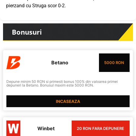
pierzand cu Struga scor 0-2.
Bonusuri
Betano
5000 RON
Depune minim 50 RON si primesti bonus 100% din valoarea primei
depuneri la Betano. Bonusul maxim este 5000 RON.
INCASEAZA
Winbet
20 RON FARA DEPUNERE