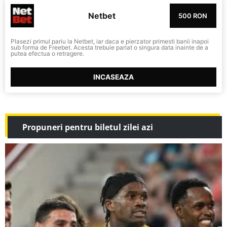
Netbet
500 RON
Plasezi primul pariu la Netbet, iar daca e pierzator primesti banii inapoi
sub forma de Freebet. Acesta trebuie pariat o singura data inainte de a
putea efectua o retragere.
INCASEAZA
Propuneri pentru biletul zilei azi