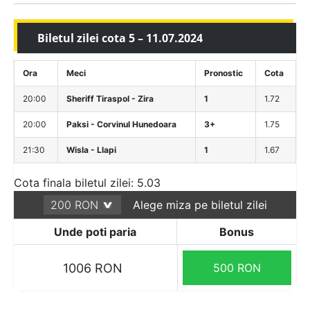
Biletul zilei cota 5 – 11.07.2024
Ora
Meci
Pronostic
Cota
20:00
Sheriff Tiraspol - Zira
1
1.72
20:00
Paksi - Corvinul Hunedoara
3+
1.75
21:30
Wisla - Llapi
1
1.67
Cota finala biletul zilei: 5.03
Alege miza pe biletul zilei
Unde poti paria
Bonus
1006 RON
500 RON