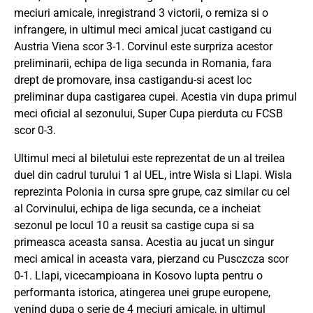
meciuri amicale, inregistrand 3 victorii, o remiza si o
infrangere, in ultimul meci amical jucat castigand cu
Austria Viena scor 3-1. Corvinul este surpriza acestor
preliminarii, echipa de liga secunda in Romania, fara
drept de promovare, insa castigandu-si acest loc
preliminar dupa castigarea cupei. Acestia vin dupa primul
meci oficial al sezonului, Super Cupa pierduta cu FCSB
scor 0-3.
Ultimul meci al biletului este reprezentat de un al treilea
duel din cadrul turului 1 al UEL, intre Wisla si Llapi. Wisla
reprezinta Polonia in cursa spre grupe, caz similar cu cel
al Corvinului, echipa de liga secunda, ce a incheiat
sezonul pe locul 10 a reusit sa castige cupa si sa
primeasca aceasta sansa. Acestia au jucat un singur
meci amical in aceasta vara, pierzand cu Pusczcza scor
0-1. Llapi, vicecampioana in Kosovo lupta pentru o
performanta istorica, atingerea unei grupe europene,
venind dupa o serie de 4 meciuri amicale, in ultimul