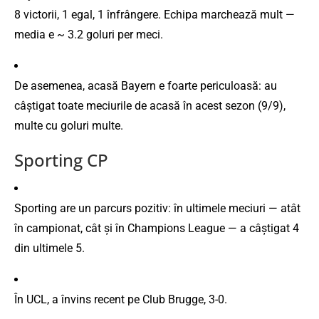
8 victorii, 1 egal, 1 înfrângere. Echipa marchează mult —
media e ~ 3.2 goluri per meci.
De asemenea, acasă Bayern e foarte periculoasă: au
câștigat toate meciurile de acasă în acest sezon (9/9),
multe cu goluri multe.
Sporting CP
Sporting are un parcurs pozitiv: în ultimele meciuri — atât
în campionat, cât și în Champions League — a câștigat 4
din ultimele 5.
În UCL, a învins recent pe Club Brugge, 3-0.