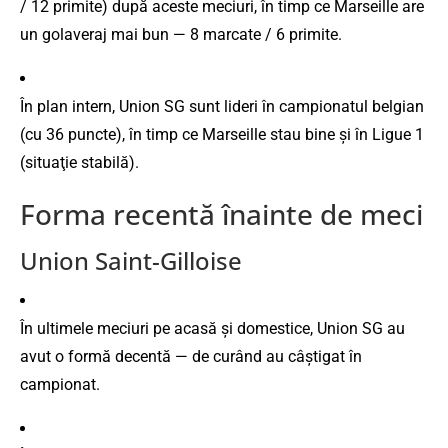
/ 12 primite) după aceste meciuri, în timp ce Marseille are
un golaveraj mai bun — 8 marcate / 6 primite.
În plan intern, Union SG sunt lideri în campionatul belgian
(cu 36 puncte), în timp ce Marseille stau bine și în Ligue 1
(situaţie stabilă).
Forma recentă înainte de meci
Union Saint-Gilloise
În ultimele meciuri pe acasă și domestice, Union SG au
avut o formă decentă — de curând au câștigat în
campionat.