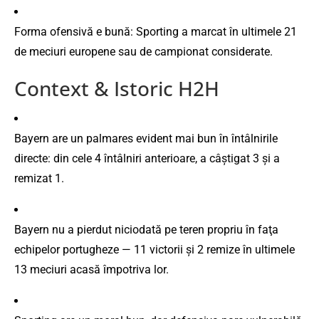
Forma ofensivă e bună: Sporting a marcat în ultimele 21
de meciuri europene sau de campionat considerate.
Context & Istoric H2H
Bayern are un palmares evident mai bun în întâlnirile
directe: din cele 4 întâlniri anterioare, a câștigat 3 și a
remizat 1.
Bayern nu a pierdut niciodată pe teren propriu în faţa
echipelor portugheze — 11 victorii şi 2 remize în ultimele
13 meciuri acasă împotriva lor.