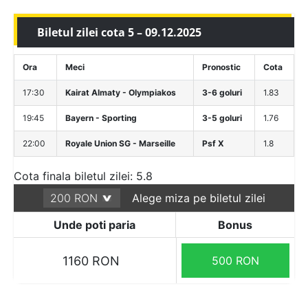
Biletul zilei cota 5 – 09.12.2025
Ora
Meci
Pronostic
Cota
17:30
Kairat Almaty - Olympiakos
3-6 goluri
1.83
19:45
Bayern - Sporting
3-5 goluri
1.76
22:00
Royale Union SG - Marseille
Psf X
1.8
Cota finala biletul zilei: 5.8
Alege miza pe biletul zilei
Unde poti paria
Bonus
1160 RON
500 RON