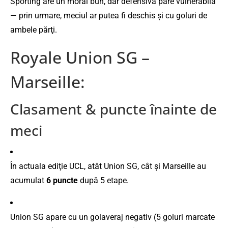
Sporting are un moral bun, dar defensiva pare vulnerabilă
— prin urmare, meciul ar putea fi deschis şi cu goluri de
ambele părţi.
Royale Union SG –
Marseille:
Clasament & puncte înainte de
meci
În actuala ediţie UCL, atât Union SG, cât şi Marseille au
acumulat
6 puncte
după 5 etape.
Union SG apare cu un golaveraj negativ (5 goluri marcate