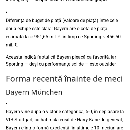
Diferența de buget de piață (valoare de piață) între cele
două echipe este clară: Bayern are o cotă de piață
estimată la ~ 951,65 mil. €, în timp ce Sporting ~ 456,50
mil. €.
Aceasta indică faptul că Bayern pleacă ca favorită, iar
Sporting — deşi cu performanţe solide — este outsider.
Forma recentă înainte de meci
Bayern München
Bayern vine după o victorie categorică, 5-0, în deplasare la
VfB Stuttgart, cu hat-trick reuşit de Harry Kane. În general,
Bayern e într-o formă excelentă: în ultimele 10 meciuri are