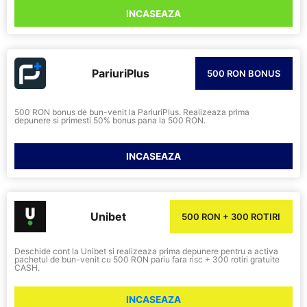
INCASEAZA
PariuriPlus
500 RON BONUS
500 RON bonus de bun-venit la PariuriPlus. Realizeaza prima
depunere si primesti 50% bonus pana la 500 RON.
INCASEAZA
Unibet
500 RON + 300 ROTIRI
Deschide cont la Unibet si realizeaza prima depunere pentru a activa
pachetul de bun-venit cu 500 RON pariu fara risc + 300 rotiri gratuite
CASH.
INCASEAZA