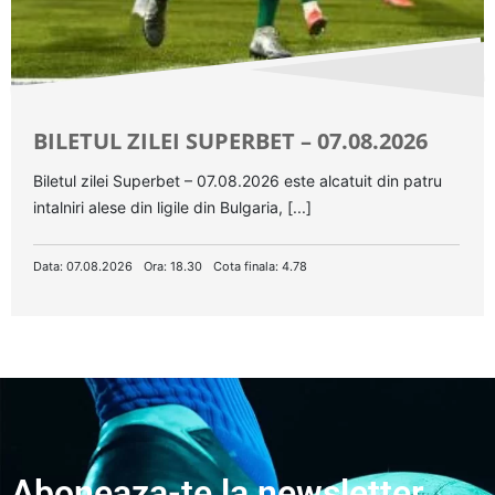
BILETUL ZILEI SUPERBET – 07.08.2026
Biletul zilei Superbet – 07.08.2026 este alcatuit din patru
intalniri alese din ligile din Bulgaria, [...]
Data: 07.08.2026
Ora: 18.30
Cota finala: 4.78
Aboneaza-te la newsletter