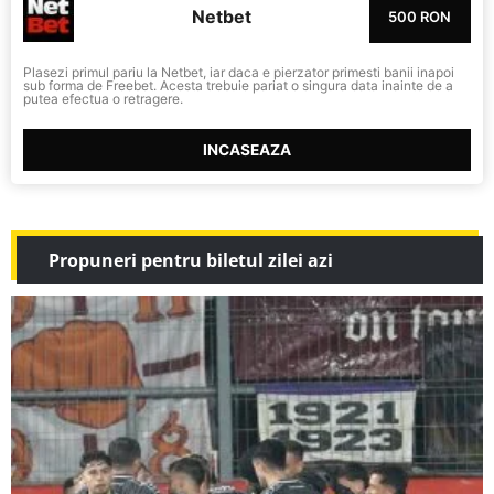
Netbet
500 RON
Plasezi primul pariu la Netbet, iar daca e pierzator primesti banii inapoi
sub forma de Freebet. Acesta trebuie pariat o singura data inainte de a
putea efectua o retragere.
INCASEAZA
Propuneri pentru biletul zilei azi