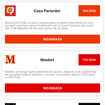
Casa Pariurilor
200 RON
Bonus 200 RON cu rulaj o singura data. Aceasta este oferta pe care
jucatorii o primesc daca isi deschid cont la Casa Pariurilor prin acest
link. E de departe cel mai lejer bonus de pe piata.
INCASEAZA
Maxbet
700 RON
Maxbet, pe langa super platforma de cazino, dispune si de o platforma
de top pentru pariuri sportive. Jucatorii noi primesc bonus 100% pana
la 700 RON.
INCASEAZA