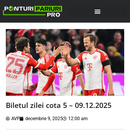
Biletul zilei cota 5 – 09.12.2025
AVP
decembrie 9, 2025
12:00 am