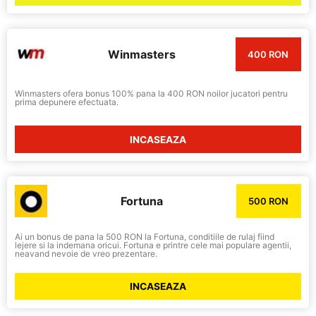
Winmasters
400 RON
Winmasters ofera bonus 100% pana la 400 RON noilor jucatori pentru
prima depunere efectuata.
INCASEAZA
Fortuna
500 RON
Ai un bonus de pana la 500 RON la Fortuna, conditiile de rulaj fiind
lejere si la indemana oricui. Fortuna e printre cele mai populare agentii,
neavand nevoie de vreo prezentare.
INCASEAZA