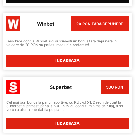
Winbet
20 RON FARA DEPUNERE
Deschide cont la Winbet aici si primesti un bonus fara depunere in
valoare de 20 RON sa pariezi meciurile preferate!
INCASEAZA
Superbet
500 RON
Cel mai bun bonus la pariuri sportive, cu RULAJ X1. Deschide cont la
Superbet si primesti pana la 500 RON cu conditii minime de rulaj, fiind
vorba o oferta imbatabila pe piata.
INCASEAZA