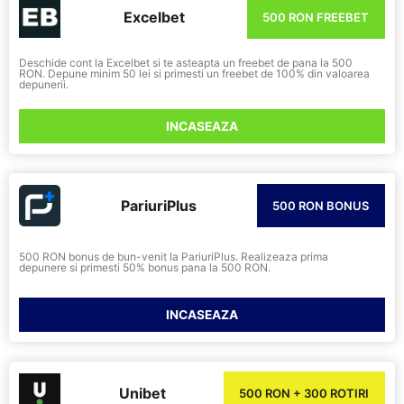
Excelbet
500 RON FREEBET
Deschide cont la Excelbet si te asteapta un freebet de pana la 500
RON. Depune minim 50 lei si primesti un freebet de 100% din valoarea
depunerii.
INCASEAZA
PariuriPlus
500 RON BONUS
500 RON bonus de bun-venit la PariuriPlus. Realizeaza prima
depunere si primesti 50% bonus pana la 500 RON.
INCASEAZA
Unibet
500 RON + 300 ROTIRI