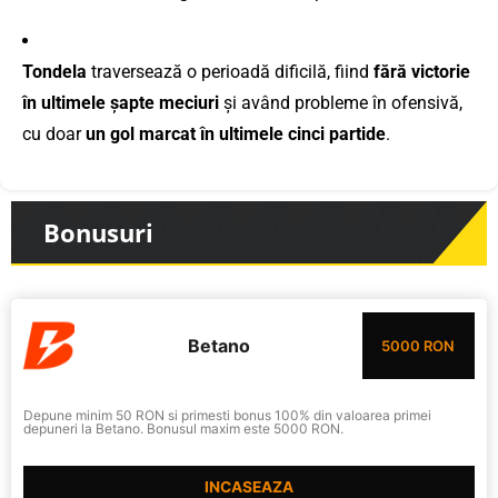
Tondela
traversează o perioadă dificilă, fiind
fără victorie
în ultimele șapte meciuri
și având probleme în ofensivă,
cu doar
un gol marcat în ultimele cinci partide
.
Bonusuri
Betano
5000 RON
Depune minim 50 RON si primesti bonus 100% din valoarea primei
depuneri la Betano. Bonusul maxim este 5000 RON.
INCASEAZA