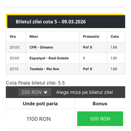
Biletul zilei cota 5 – 09.03.2026
Ora
Meci
Pronostic
Cota
20:00
CFR - Dinamo
Psf X
1.68
22:00
Espanyol - Real Oviedo
1
1.95
22:15
Tondela - Rio Ave
Psf X
1.68
Cota finala biletul zilei: 5.5
Alege miza pe biletul zilei
Unde poti paria
Bonus
1100 RON
500 RON