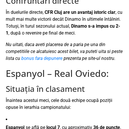
Confruntări directe
În duelurile directe,
CFR Cluj are un avantaj istoric clar
, cu
mult mai multe victorii decât Dinamo în ultimele întâlniri.
Totuși, în turul sezonului actual,
Dinamo s-a impus cu 2-
1
, după o revenire pe final de meci.
Nu uitati, daca aveti placerea de a paria pe una din
competitiile ce alcatuiesc acest bilet, va puteti uita si peste
lista cu
bonus fara depunere
prezenta pe site-ul nostru.
Espanyol – Real Oviedo:
Situația în clasament
Înaintea acestui meci, cele două echipe ocupă poziții
opuse în ierarhia campionatului:
Espanyol
se află pe
locul 7
, cu aproximativ
36 de puncte
,