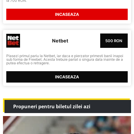
la 700 RON.
INCASEAZA
Netbet
500 RON
Plasezi primul pariu la Netbet, iar daca e pierzator primesti banii inapoi
sub forma de Freebet. Acesta trebuie pariat o singura data inainte de a
putea efectua o retragere.
INCASEAZA
Propuneri pentru biletul zilei azi