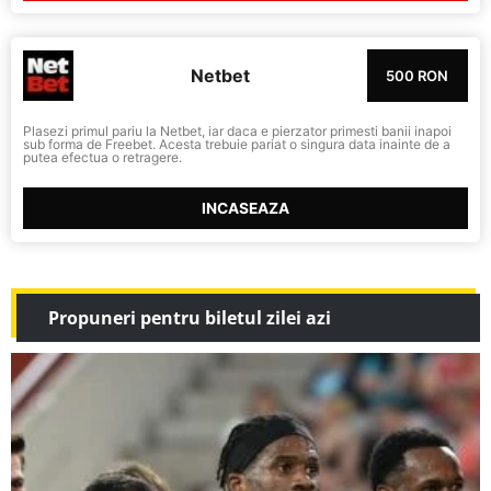
Netbet
500 RON
Plasezi primul pariu la Netbet, iar daca e pierzator primesti banii inapoi
sub forma de Freebet. Acesta trebuie pariat o singura data inainte de a
putea efectua o retragere.
INCASEAZA
Propuneri pentru biletul zilei azi