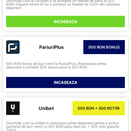
Deschide cont la Excelbet si te asteapta un freebet de pana la 500
RON. Depune minim 50 lei si primesti un freebet de 100% din valoarea
depunerii.
INCASEAZA
PariuriPlus
500 RON BONUS
500 RON bonus de bun-venit la PariuriPlus. Realizeaza prima
depunere si primesti 50% bonus pana la 500 RON.
INCASEAZA
Unibet
500 RON + 300 ROTIRI
Deschide cont la Unibet si realizeaza prima depunere pentru a activa
pachetul de bun-venit cu 500 RON pariu fara risc + 300 rotiri gratuite
CASH.