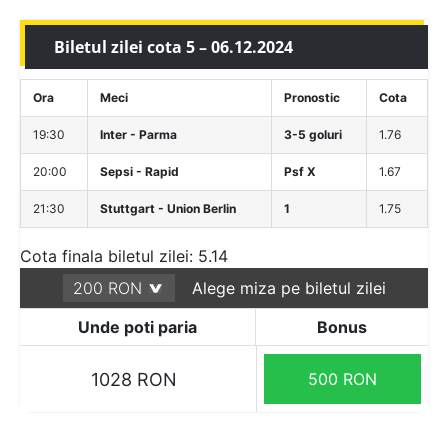
Biletul zilei cota 5 – 06.12.2024
Ora
Meci
Pronostic
Cota
19:30
Inter - Parma
3-5 goluri
1.76
20:00
Sepsi - Rapid
Psf X
1.67
21:30
Stuttgart - Union Berlin
1
1.75
Cota finala biletul zilei: 5.14
Alege miza pe biletul zilei
Unde poti paria
Bonus
1028 RON
500 RON