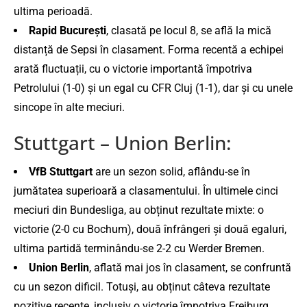
ultima perioadă​.
Rapid București
, clasată pe locul 8, se află la mică
distanță de Sepsi în clasament. Forma recentă a echipei
arată fluctuații, cu o victorie importantă împotriva
Petrolului (1-0) și un egal cu CFR Cluj (1-1), dar și cu unele
sincope în alte meciuri​.
Stuttgart – Union Berlin:
VfB Stuttgart
are un sezon solid, aflându-se în
jumătatea superioară a clasamentului. În ultimele cinci
meciuri din Bundesliga, au obținut rezultate mixte: o
victorie (2-0 cu Bochum), două înfrângeri și două egaluri,
ultima partidă terminându-se 2-2 cu Werder Bremen​.
Union Berlin
, aflată mai jos în clasament, se confruntă
cu un sezon dificil. Totuși, au obținut câteva rezultate
pozitive recente, inclusiv o victorie împotriva Freiburg.