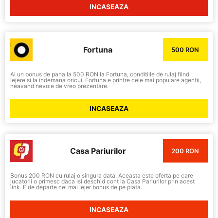
INCASEAZA
Fortuna
500 RON
Ai un bonus de pana la 500 RON la Fortuna, conditiile de rulaj fiind
lejere si la indemana oricui. Fortuna e printre cele mai populare agentii,
neavand nevoie de vreo prezentare.
INCASEAZA
Casa Pariurilor
200 RON
Bonus 200 RON cu rulaj o singura data. Aceasta este oferta pe care
jucatorii o primesc daca isi deschid cont la Casa Pariurilor prin acest
link. E de departe cel mai lejer bonus de pe piata.
INCASEAZA