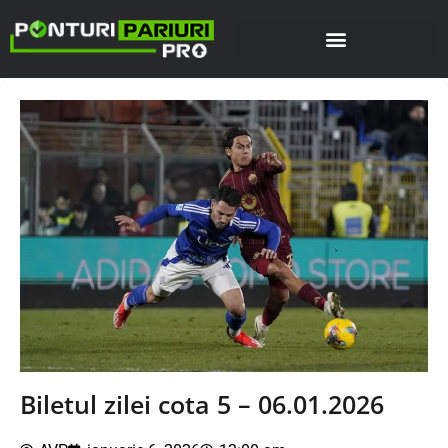
Biletul zilei cota 5 – 06.01.2026