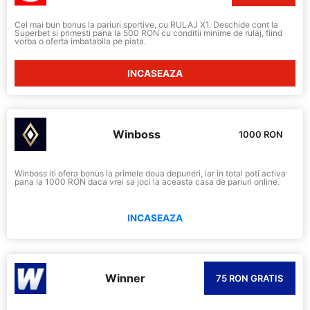
Cel mai bun bonus la pariuri sportive, cu RULAJ X1. Deschide cont la
Superbet si primesti pana la 500 RON cu conditii minime de rulaj, fiind
vorba o oferta imbatabila pe piata.
INCASEAZA
Winboss
1000 RON
Winboss iti ofera bonus la primele doua depuneri, iar in total poti activa
pana la 1000 RON daca vrei sa joci la aceasta casa de pariuri online.
INCASEAZA
Winner
75 RON GRATIS