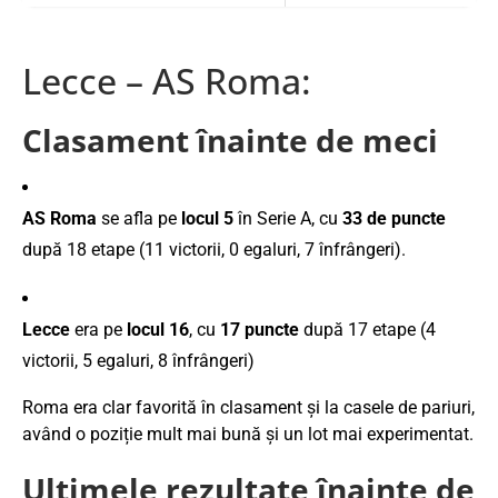
Lecce – AS Roma:
Clasament înainte de meci
AS Roma
se afla pe
locul 5
în Serie A, cu
33 de puncte
după 18 etape (11 victorii, 0 egaluri, 7 înfrângeri).
Lecce
era pe
locul 16
, cu
17 puncte
după 17 etape (4
victorii, 5 egaluri, 8 înfrângeri)
Roma era clar favorită în clasament și la casele de pariuri,
având o poziție mult mai bună și un lot mai experimentat.
Ultimele rezultate înainte de