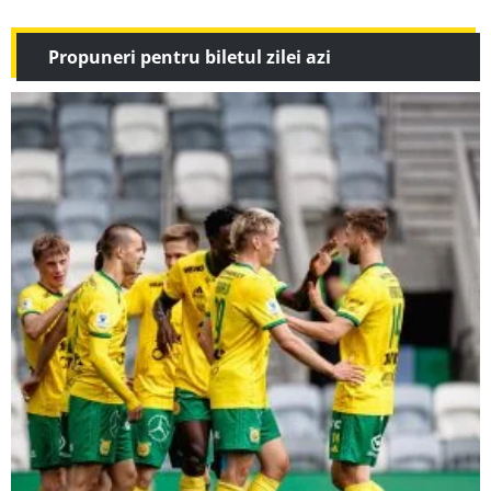
Propuneri pentru biletul zilei azi