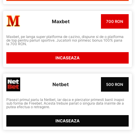
Maxbet
700 RON
Maxbet, pe langa super platforma de cazino, dispune si de o platforma
de top pentru pariuri sportive. Jucatorii noi primesc bonus 100% pana
la 700 RON.
INCASEAZA
Netbet
500 RON
Plasezi primul pariu la Netbet, iar daca e pierzator primesti banii inapoi
sub forma de Freebet. Acesta trebuie pariat o singura data inainte de a
putea efectua o retragere.
INCASEAZA