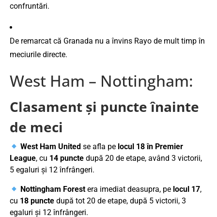
confruntări.
De remarcat că Granada nu a învins Rayo de mult timp în
meciurile directe.
West Ham – Nottingham:
Clasament și puncte înainte
de meci
West Ham United
se afla pe
locul 18 în Premier
League
, cu
14 puncte
după 20 de etape, având 3 victorii,
5 egaluri și 12 înfrângeri.
Nottingham Forest
era imediat deasupra, pe
locul 17
,
cu
18 puncte
după tot 20 de etape, după 5 victorii, 3
egaluri și 12 înfrângeri.