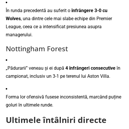
În runda precedentă au suferit o
înfrângere 3-0 cu
Wolves
, una dintre cele mai slabe echipe din Premier
League, ceea ce a intensificat presiunea asupra
managerului.
Nottingham Forest
„Pădurarii” veneau și ei după
4 înfrângeri consecutive
în
campionat, inclusiv un 3-1 pe terenul lui Aston Villa.
Forma lor ofensivă fusese inconsistentă, marcând puține
goluri în ultimele runde.
Ultimele întâlniri directe