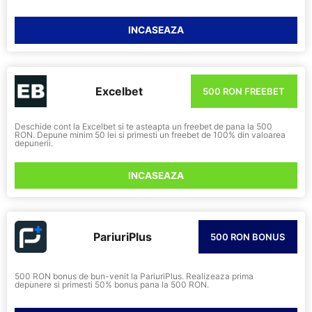
INCASEAZA
Excelbet
500 RON FREEBET
Deschide cont la Excelbet si te asteapta un freebet de pana la 500
RON. Depune minim 50 lei si primesti un freebet de 100% din valoarea
depunerii.
INCASEAZA
PariuriPlus
500 RON BONUS
500 RON bonus de bun-venit la PariuriPlus. Realizeaza prima
depunere si primesti 50% bonus pana la 500 RON.