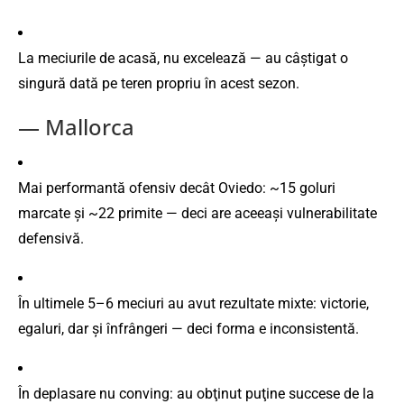
La meciurile de acasă, nu excelează — au câștigat o
singură dată pe teren propriu în acest sezon.
— Mallorca
Mai performantă ofensiv decât Oviedo: ~15 goluri
marcate şi ~22 primite — deci are aceeaşi vulnerabilitate
defensivă.
În ultimele 5–6 meciuri au avut rezultate mixte: victorie,
egaluri, dar și înfrângeri — deci forma e inconsistentă.
În deplasare nu conving: au obţinut puţine succese de la