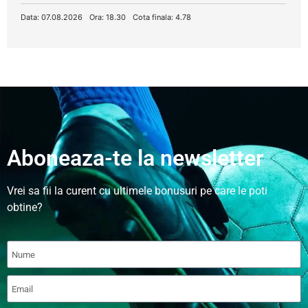
Data: 07.08.2026
Ora: 18.30
Cota finala: 4.78
Aboneaza-te la newsletter
Vrei sa fii la curent cu ultimele bonusuri pe care le poti
obtine?