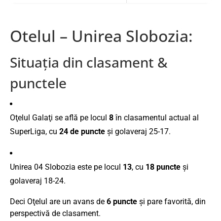
Otelul – Unirea Slobozia:
Situaţia din clasament &
punctele
Oţelul Galaţi se află pe locul
8
în clasamentul actual al
SuperLiga, cu
24 de puncte
şi golaveraj 25-17.
Unirea 04 Slobozia este pe locul
13
, cu
18 puncte
şi
golaveraj 18-24.
Deci Oţelul are un avans de
6 puncte
şi pare favorită, din
perspectivă de clasament.