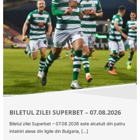
BILETUL ZILEI SUPERBET – 07.08.2026
Biletul zilei Superbet – 07.08.2026 este alcatuit din patru
intalniri alese din ligile din Bulgaria, [...]