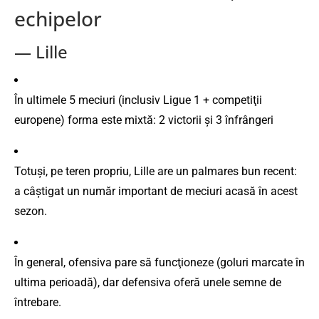
echipelor
— Lille
În ultimele 5 meciuri (inclusiv Ligue 1 + competiţii
europene) forma este mixtă: 2 victorii și 3 înfrângeri
Totuși, pe teren propriu, Lille are un palmares bun recent:
a câștigat un număr important de meciuri acasă în acest
sezon.
În general, ofensiva pare să funcţioneze (goluri marcate în
ultima perioadă), dar defensiva oferă unele semne de
întrebare.