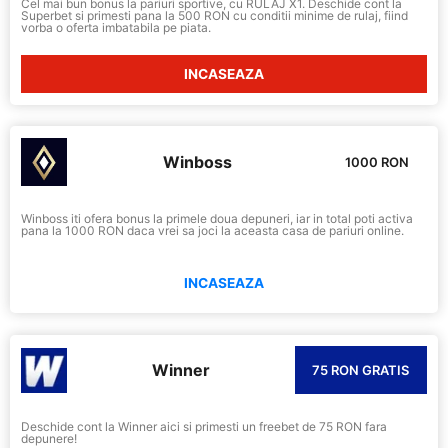
Cel mai bun bonus la pariuri sportive, cu RULAJ X1. Deschide cont la
Superbet si primesti pana la 500 RON cu conditii minime de rulaj, fiind
vorba o oferta imbatabila pe piata.
INCASEAZA
Winboss
1000 RON
Winboss iti ofera bonus la primele doua depuneri, iar in total poti activa
pana la 1000 RON daca vrei sa joci la aceasta casa de pariuri online.
INCASEAZA
Winner
75 RON GRATIS
Deschide cont la Winner aici si primesti un freebet de 75 RON fara
depunere!