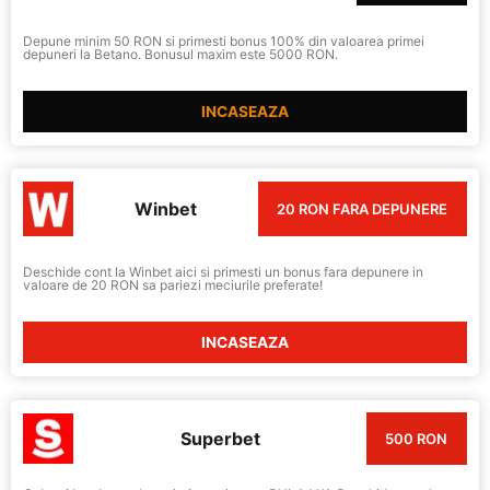
Depune minim 50 RON si primesti bonus 100% din valoarea primei
depuneri la Betano. Bonusul maxim este 5000 RON.
INCASEAZA
Winbet
20 RON FARA DEPUNERE
Deschide cont la Winbet aici si primesti un bonus fara depunere in
valoare de 20 RON sa pariezi meciurile preferate!
INCASEAZA
Superbet
500 RON