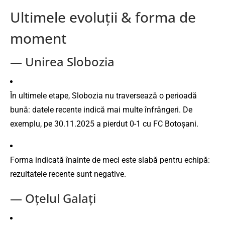
Ultimele evoluţii & forma de
moment
— Unirea Slobozia
În ultimele etape, Slobozia nu traversează o perioadă
bună: datele recente indică mai multe înfrângeri. De
exemplu, pe 30.11.2025 a pierdut 0-1 cu FC Botoşani.
Forma indicată înainte de meci este slabă pentru echipă:
rezultatele recente sunt negative.
— Oţelul Galaţi