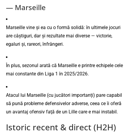
— Marseille
Marseille vine şi ea cu o formă solidă: în ultimele jocuri
are câștiguri, dar și rezultate mai diverse — victorie,
egaluri și, rareori, înfrângeri.
În plus, sezonul arată că Marseille e printre echipele cele
mai constante din Liga 1 în 2025/2026.
Atacul lui Marseille (cu jucători importanți) pare capabil
să pună probleme defensivelor adverse, ceea ce îi oferă
un avantaj ofensiv faţă de un Lille care e mai instabil.
Istoric recent & direct (H2H)