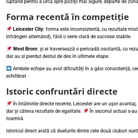
luptând pentru a urca spre poziții mai sigure, departe de zona
Forma recentă în competiție
Leicester City
: forma este inconsistentă, cu rezultate mixte 
înfrângeri alternând), fără o serie clară de succese stabile.
West Brom
: și ei traversează o perioadă oscilantă, cu rez
dar au și pierdut destul de des în ultimele etape.
Ambele echipe au avut dificultăți în a găsi consistență, c
echilibrat
Istoric confruntări directe
În întâlnirile directe recente, Leicester are un ușor avantaj
dar și câteva rezultate de egalitate.
În sezonul actual s-au 
toamnă.
Istoricul direct arată că duelurile dintre cele două cluburi sun