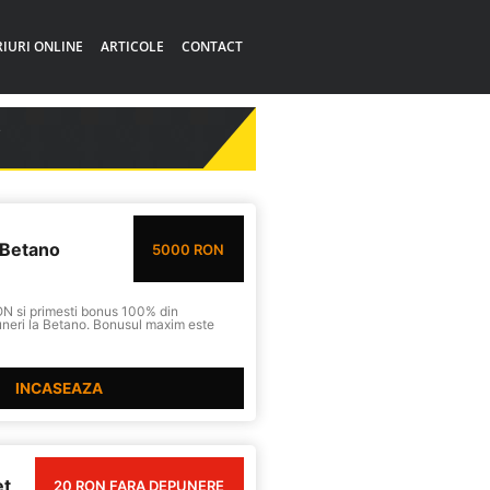
RIURI ONLINE
ARTICOLE
CONTACT
i
Betano
5000 RON
N si primesti bonus 100% din
uneri la Betano. Bonusul maxim este
INCASEAZA
et
20 RON FARA DEPUNERE