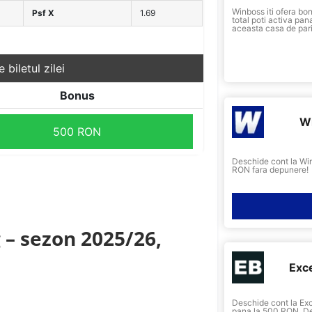
Winboss iti ofera bon
Psf X
1.69
total poti activa pan
aceasta casa de pari
 biletul zilei
Bonus
W
500 RON
Deschide cont la Win
RON fara depunere!
 – sezon 2025/26,
Exc
Deschide cont la Exc
pana la 500 RON. Dep