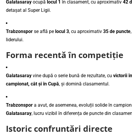
Galatasaray
ocupă
locul 1
în clasament, cu aproximativ
42 d
detașat al Super Ligii.
Trabzonspor
se află pe
locul 3
, cu aproximativ
35 de puncte
liderului.
Forma recentă în competiție
Galatasaray
vine după o serie bună de rezultate, cu
victorii 
campionat, cât și în Cupă
, și domină clasamentul.
Trabzonspor
a avut, de asemenea, evoluții solide în campio
Galatasaray
, lucru vizibil în diferența de puncte din clasamen
Istoric confruntări directe