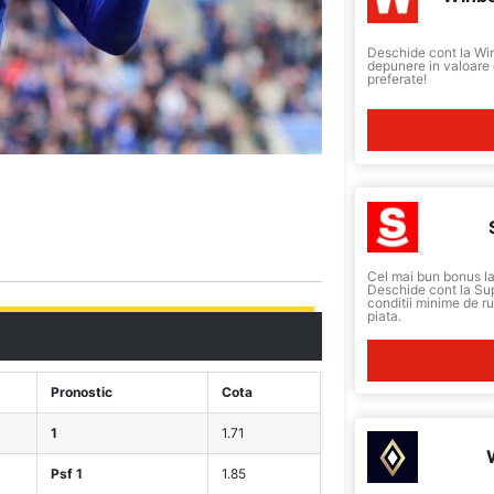
Deschide cont la Win
depunere in valoare 
preferate!
Cel mai bun bonus la
Deschide cont la Su
conditii minime de ru
piata.
Pronostic
Cota
1
1.71
Psf 1
1.85