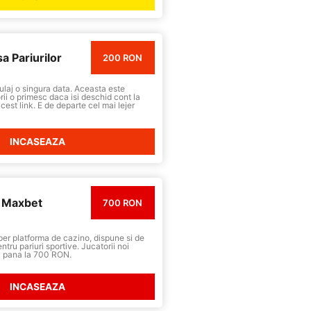
a Pariurilor
200 RON
laj o singura data. Aceasta este
rii o primesc daca isi deschid cont la
acest link. E de departe cel mai lejer
INCASEAZA
Maxbet
700 RON
er platforma de cazino, dispune si de
ntru pariuri sportive. Jucatorii noi
 pana la 700 RON.
INCASEAZA