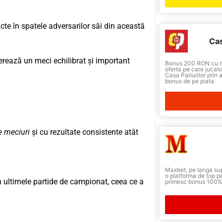
cte în spatele adversarilor săi din această
Cas
erează un meci echilibrat și important
Bonus 200 RON cu ru
oferta pe care jucato
Casa Pariurilor prin 
bonus de pe piata.
e meciuri
și cu rezultate consistente atât
Maxbet, pe langa sup
o platforma de top pe
în ultimele partide de campionat, ceea ce a
primesc bonus 100%