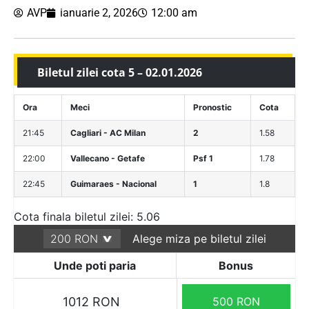
AVP
ianuarie 2, 2026
12:00 am
Biletul zilei cota 5 – 02.01.2026
Ora
Meci
Pronostic
Cota
21:45
Cagliari - AC Milan
2
1.58
22:00
Vallecano - Getafe
Psf 1
1.78
22:45
Guimaraes - Nacional
1
1.8
Cota finala biletul zilei: 5.06
Alege miza pe biletul zilei
Unde poti paria
Bonus
1012 RON
500 RON