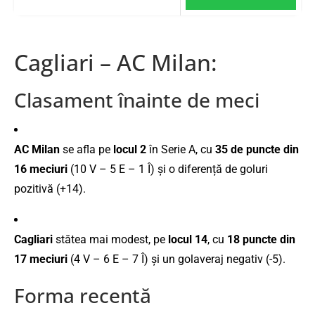
Cagliari – AC Milan:
Clasament înainte de meci
AC Milan
se afla pe
locul 2
în Serie A, cu
35 de puncte din
16 meciuri
(10 V – 5 E – 1 Î) și o diferență de goluri
pozitivă (+14).
Cagliari
stătea mai modest, pe
locul 14
, cu
18 puncte din
17 meciuri
(4 V – 6 E – 7 Î) și un golaveraj negativ (-5).
Forma recentă