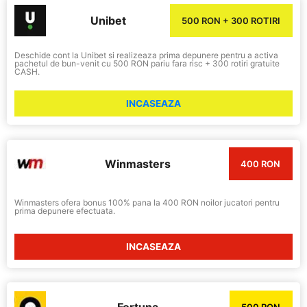
Unibet
500 RON + 300 ROTIRI
Deschide cont la Unibet si realizeaza prima depunere pentru a activa
pachetul de bun-venit cu 500 RON pariu fara risc + 300 rotiri gratuite
CASH.
INCASEAZA
Winmasters
400 RON
Winmasters ofera bonus 100% pana la 400 RON noilor jucatori pentru
prima depunere efectuata.
INCASEAZA
Fortuna
500 RON