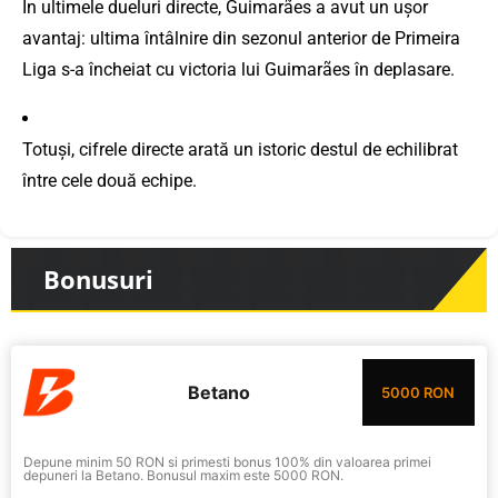
În ultimele dueluri directe, Guimarães a avut un ușor
avantaj: ultima întâlnire din sezonul anterior de Primeira
Liga s-a încheiat cu victoria lui Guimarães în deplasare.
Totuși, cifrele directe arată un istoric destul de echilibrat
între cele două echipe.
Bonusuri
Betano
5000 RON
Depune minim 50 RON si primesti bonus 100% din valoarea primei
depuneri la Betano. Bonusul maxim este 5000 RON.