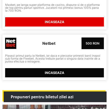
Maxbet, pe langa super platforma de cazino, dispune si de o platforma
de top pentru pariuri sportive. Jucatorii noi primesc bonus 100% pana
la 700 RON.
INCASEAZA
Netbet
500 RON
Plasezi primul pariu la Netbet, iar daca e pierzator primesti banii inapoi
sub forma de Freebet. Acesta trebuie pariat o singura data inainte de a
putea efectua o retragere.
INCASEAZA
Propuneri pentru biletul zilei azi