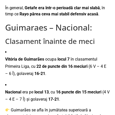
În general,
Getafe era într-o perioadă clar mai slabă
, în
timp ce
Rayo părea ceva mai stabil defensiv acasă
.
Guimaraes – Nacional:
Clasament înainte de meci
Vitória de Guimarães
ocupa
locul 7
în clasamentul
Primeira Liga, cu
22 de puncte din 16 meciuri
(6 V – 4 E
– 6 Î), golaveraj
16-21
.
Nacional
era pe
locul 13
, cu
16 puncte din 15 meciuri
(4 V
– 4 E – 7 Î) și golaveraj
17-21
.
Guimarães se afla în jumătatea superioară a