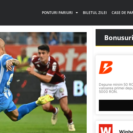
PONTURI PARIURI
BILETUL ZILEI
CASE DE PA
Bonusur
Depune minim 50 RO
valoarea primei dep
5000 RON.
Winb