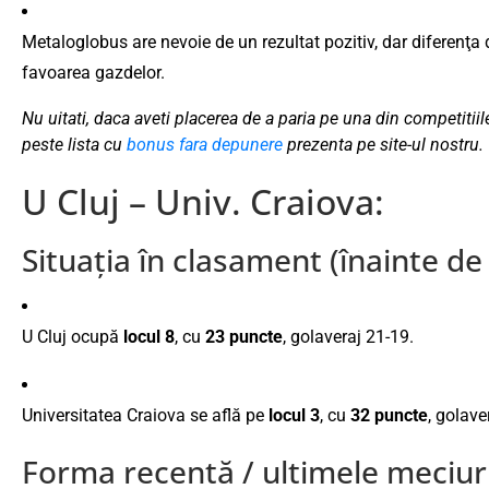
Metaloglobus are nevoie de un rezultat pozitiv, dar diferenţa
favoarea gazdelor.
Nu uitati, daca aveti placerea de a paria pe una din competitiile
peste lista cu
bonus fara depunere
prezenta pe site-ul nostru.
U Cluj – Univ. Craiova:
Situaţia în clasament (înainte de
U Cluj ocupă
locul 8
, cu
23 puncte
, golaveraj 21-19.
Universitatea Craiova se află pe
locul 3
, cu
32 puncte
, golave
Forma recentă / ultimele meciur