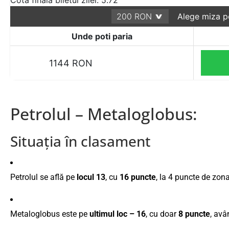
Cota finala biletul zilei: 5.72
Alege miza pe
Unde poti paria
1144 RON
Petrolul – Metaloglobus:
Situaţia în clasament
Petrolul se află pe
locul 13
, cu
16 puncte
, la 4 puncte de zona
Metaloglobus este pe
ultimul loc – 16
, cu doar
8 puncte
, avâ