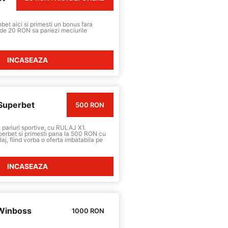
bet aici si primesti un bonus fara
de 20 RON sa pariezi meciurile
INCASEAZA
Superbet
500 RON
 pariuri sportive, cu RULAJ X1.
perbet si primesti pana la 500 RON cu
laj, fiind vorba o oferta imbatabila pe
INCASEAZA
Winboss
1000 RON