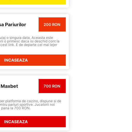
a Pariurilor
200 RON
laj o singura data. Aceasta este
rii o primesc daca isi deschid cont la
acest link. E de departe cel mai lejer
INCASEAZA
Maxbet
700 RON
er platforma de cazino, dispune si de
ntru pariuri sportive. Jucatorii noi
 pana la 700 RON.
INCASEAZA