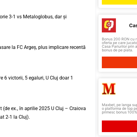
torie 3-1 vs Metaloglobus, dar și
Cas
Bonus 200 RON cu ru
oferta pe care jucato
Casa Pariurilor prin 
asare la FC Argeș, plus implicare recentă
bonus de pe piata.
 6 victorii, 5 egaluri, U Cluj doar 1
Maxbet, pe langa sup
t (de ex., în aprilie 2025 U Cluj – Craiova
o platforma de top pe
primesc bonus 100%
t 2-1 la Cluj).