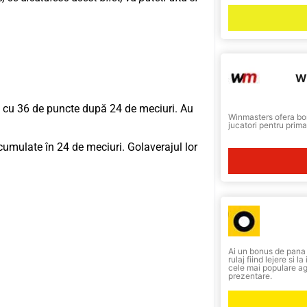
W
 cu 36 de puncte după 24 de meciuri. Au
Winmasters ofera b
jucatori pentru prim
cumulate în 24 de meciuri. Golaverajul lor
Ai un bonus de pana 
rulaj fiind lejere si 
cele mai populare a
prezentare.