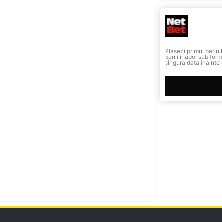
Plasezi primul pariu 
banii inapoi sub for
singura data inainte