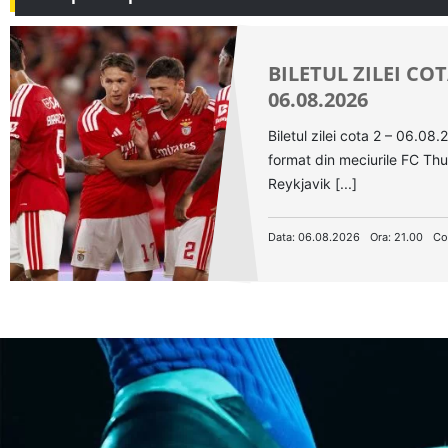
BILETUL ZILEI COT
06.08.2026
Biletul zilei cota 2 – 06.08
format din meciurile FC Thu
Reykjavik [...]
Data: 06.08.2026
Ora: 21.00
Co