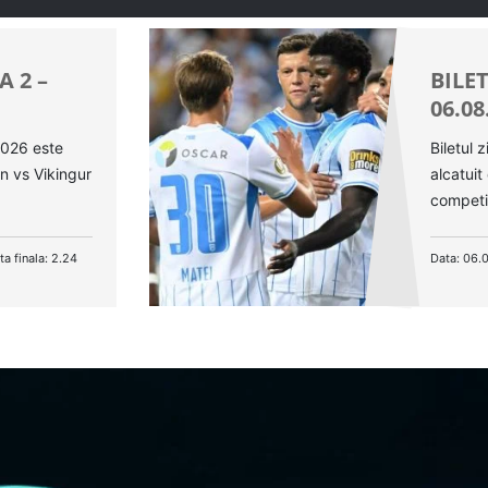
A 2 –
BILET
06.08
.2026 este
Biletul 
n vs Vikingur
alcatuit 
competit
ta finala: 2.24
Data: 06.