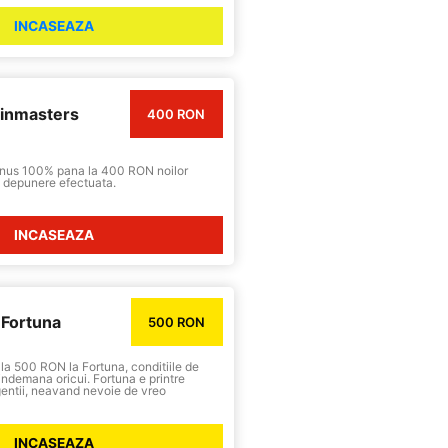
INCASEAZA
inmasters
400 RON
onus 100% pana la 400 RON noilor
a depunere efectuata.
INCASEAZA
Fortuna
500 RON
la 500 RON la Fortuna, conditiile de
la indemana oricui. Fortuna e printre
gentii, neavand nevoie de vreo
INCASEAZA