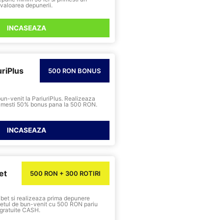
valoarea depunerii.
INCASEAZA
uriPlus
500 RON BONUS
n-venit la PariuriPlus. Realizeaza
rimesti 50% bonus pana la 500 RON.
INCASEAZA
et
500 RON + 300 ROTIRI
ibet si realizeaza prima depunere
hetul de bun-venit cu 500 RON pariu
i gratuite CASH.