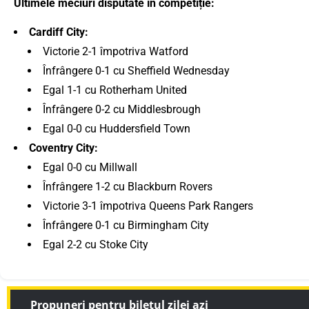
Ultimele meciuri disputate în competiție:
Cardiff City:
Victorie 2-1 împotriva Watford
Înfrângere 0-1 cu Sheffield Wednesday
Egal 1-1 cu Rotherham United
Înfrângere 0-2 cu Middlesbrough
Egal 0-0 cu Huddersfield Town
Coventry City:
Egal 0-0 cu Millwall
Înfrângere 1-2 cu Blackburn Rovers
Victorie 3-1 împotriva Queens Park Rangers
Înfrângere 0-1 cu Birmingham City
Egal 2-2 cu Stoke City
Propuneri pentru biletul zilei azi