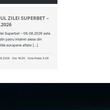
UL ZILEI SUPERBET –
.2026
zilei Superbet – 06.08.2026 este
din patru intalniri alese din
iile europene aflate [...]
08.2026
Ora: 18.00
Cota finala: 5.09