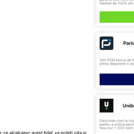
freebet de 100% din 
Pari
500 RON bonus de bu
prima depunere si p
Unib
Deschide cont la Un
pentru a activa pac
fara risc + 300 rotir
 ce alcatuiesc acest bilet, va puteti uita si