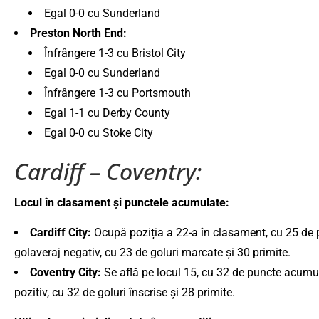
Egal 0-0 cu Sunderland
Preston North End:
Înfrângere 1-3 cu Bristol City
Egal 0-0 cu Sunderland
Înfrângere 1-3 cu Portsmouth
Egal 1-1 cu Derby County
Egal 0-0 cu Stoke City
Cardiff – Coventry:
Locul în clasament și punctele acumulate:
Cardiff City:
Ocupă poziția a 22-a în clasament, cu 25 de 
golaveraj negativ, cu 23 de goluri marcate și 30 primite.
Coventry City:
Se află pe locul 15, cu 32 de puncte acumula
pozitiv, cu 32 de goluri înscrise și 28 primite.