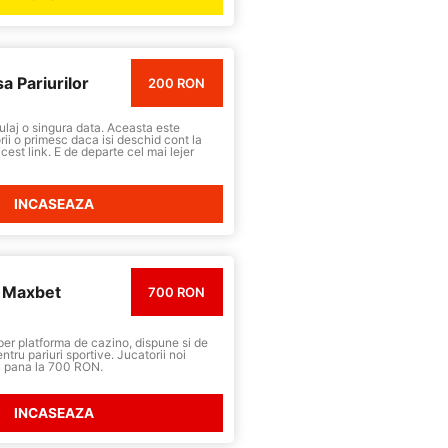
a Pariurilor
200 RON
laj o singura data. Aceasta este
rii o primesc daca isi deschid cont la
acest link. E de departe cel mai lejer
INCASEAZA
Maxbet
700 RON
er platforma de cazino, dispune si de
ntru pariuri sportive. Jucatorii noi
 pana la 700 RON.
INCASEAZA