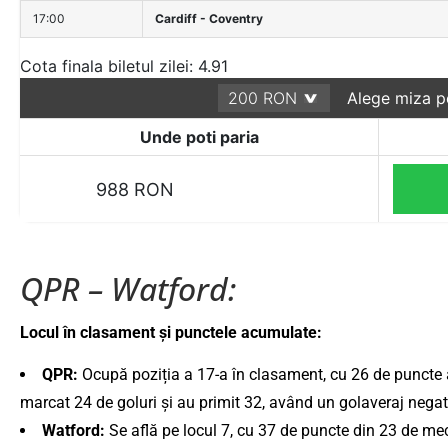
17:00
Cardiff - Coventry
Cota finala biletul zilei: 4.91
Alege miza pe
Unde poti paria
988 RON
QPR – Watford:
Locul în clasament și punctele acumulate:
QPR:
Ocupă poziția a 17-a în clasament, cu 26 de puncte
marcat 24 de goluri și au primit 32, având un golaveraj negati
Watford:
Se află pe locul 7, cu 37 de puncte din 23 de meci