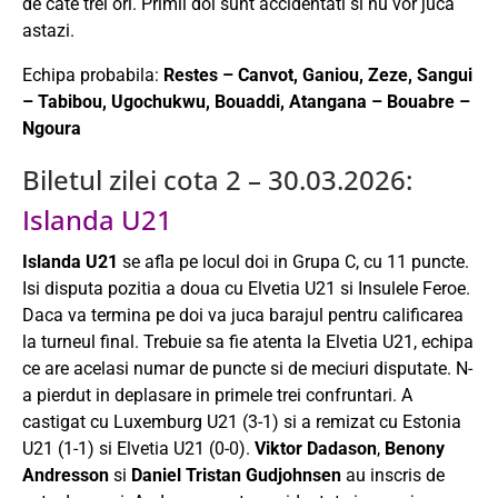
de cate trei ori. Primii doi sunt accidentati si nu vor juca
astazi.
Echipa probabila:
Restes – Canvot, Ganiou, Zeze, Sangui
– Tabibou, Ugochukwu, Bouaddi, Atangana – Bouabre –
Ngoura
Biletul zilei cota 2 – 30.03.2026:
Islanda U21
Islanda U21
se afla pe locul doi in Grupa C, cu 11 puncte.
Isi disputa pozitia a doua cu Elvetia U21 si Insulele Feroe.
Daca va termina pe doi va juca barajul pentru calificarea
la turneul final. Trebuie sa fie atenta la Elvetia U21, echipa
ce are acelasi numar de puncte si de meciuri disputate. N-
a pierdut in deplasare in primele trei confruntari. A
castigat cu Luxemburg U21 (3-1) si a remizat cu Estonia
U21 (1-1) si Elvetia U21 (0-0).
Viktor Dadason
,
Benony
Andresson
si
Daniel Tristan Gudjohnsen
au inscris de