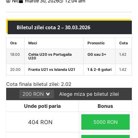
Nic
martie 30, 2026
12:04 am
Biletul zilei cota 2 – 30.03.2026
Ora
Meci
Pronostic
Cota
18.00
Cehia U20 vs Portugalia
GG sau 3+
1.42
U20
20.00
Franta U21 vs Islanda U21
1 & 2-6 goluri
1.42
Cota finala biletul zilei: 2.02
Alege miza pe biletul zilei
Unde poti paria
Bonus
404 RON
5000 RON