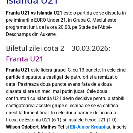
Franta U21 vs Islanda U21
este o partida ce se disputa in
preliminariile EURO Under 21, in Grupa C. Meciul este
programat luni, de la ora 20.00, pe Stade de l’Abbé-
Deschamps din Auxerre.
Biletul zilei cota 2 – 30.03.2026:
Franta U21
Franta U21
este lidera grupei C, cu 13 puncte. In cele cinci
partide disputate a castigat de patru ori si a remizat o
data. Pastreaza doua puncte avans fata de a doua
clasata si are un meci mai putin jucat. Cele doua
confruntari cu Islanda U21 devin decisive pentru a stabili
castigatoarea acestei grupe si echipa ce se va califica
direct la turneul final. In cele doua partide de acasa a
trecut de Estonia U21 (6-1) si Insulele Feroe U21 (1-0).
Wilson Odobert
,
Mathys Tel
si
Eli Junior Kroupi
au inscris