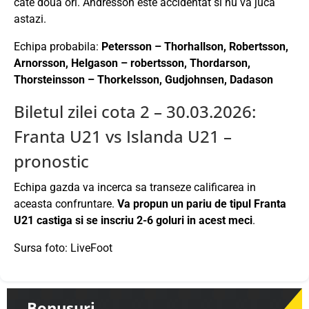
cate doua ori. Andresson este accidentat si nu va juca
astazi.
Echipa probabila:
Petersson – Thorhallson, Robertsson,
Arnorsson, Helgason – robertsson, Thordarson,
Thorsteinsson – Thorkelsson, Gudjohnsen, Dadason
Biletul zilei cota 2 – 30.03.2026:
Franta U21 vs Islanda U21 –
pronostic
Echipa gazda va incerca sa transeze calificarea in
aceasta confruntare.
Va propun un pariu de tipul Franta
U21 castiga si se inscriu 2-6 goluri in acest meci
.
Sursa foto: LiveFoot
Bonusuri