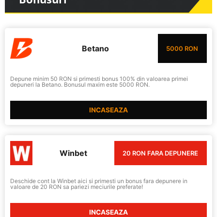
Betano
5000 RON
Depune minim 50 RON si primesti bonus 100% din valoarea primei
depuneri la Betano. Bonusul maxim este 5000 RON.
INCASEAZA
Winbet
20 RON FARA DEPUNERE
Deschide cont la Winbet aici si primesti un bonus fara depunere in
valoare de 20 RON sa pariezi meciurile preferate!
INCASEAZA