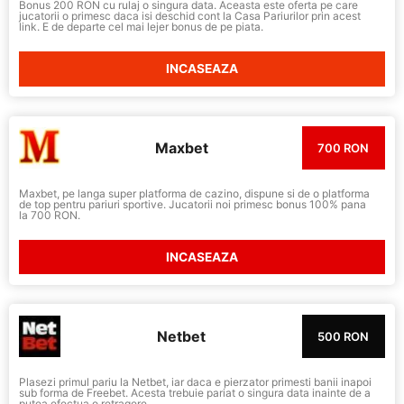
Bonus 200 RON cu rulaj o singura data. Aceasta este oferta pe care
jucatorii o primesc daca isi deschid cont la Casa Pariurilor prin acest
link. E de departe cel mai lejer bonus de pe piata.
INCASEAZA
Maxbet
700 RON
Maxbet, pe langa super platforma de cazino, dispune si de o platforma
de top pentru pariuri sportive. Jucatorii noi primesc bonus 100% pana
la 700 RON.
INCASEAZA
Netbet
500 RON
Plasezi primul pariu la Netbet, iar daca e pierzator primesti banii inapoi
sub forma de Freebet. Acesta trebuie pariat o singura data inainte de a
putea efectua o retragere.