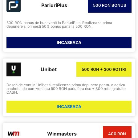
PariuriPlus
500 RON BONUS
500 RON bonus de bun-venit la PariuriPlus. Realizeaza prima
depunere si primesti 50% bonus pana la 500 RON.
INCASEAZA
Unibet
500 RON + 300 ROTIRI
Deschide cont la Unibet si realizeaza prima depunere pentru a activa
pachetul de bun-venit cu 500 RON pariu fara risc + 300 rotiri gratuite
CASH.
INCASEAZA
Winmasters
400 RON