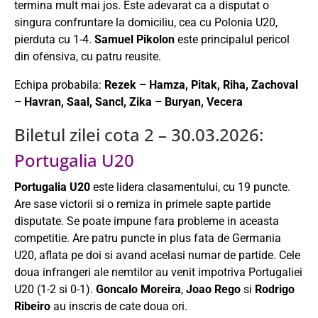
termina mult mai jos. Este adevarat ca a disputat o
singura confruntare la domiciliu, cea cu Polonia U20,
pierduta cu 1-4.
Samuel Pikolon
este principalul pericol
din ofensiva, cu patru reusite.
Echipa probabila:
Rezek – Hamza, Pitak, Riha, Zachoval
– Havran, Saal, Sancl, Zika – Buryan, Vecera
Biletul zilei cota 2 – 30.03.2026:
Portugalia U20
Portugalia U20
este lidera clasamentului, cu 19 puncte.
Are sase victorii si o remiza in primele sapte partide
disputate. Se poate impune fara probleme in aceasta
competitie. Are patru puncte in plus fata de Germania
U20, aflata pe doi si avand acelasi numar de partide. Cele
doua infrangeri ale nemtilor au venit impotriva Portugaliei
U20 (1-2 si 0-1).
Goncalo Moreira
,
Joao Rego
si
Rodrigo
Ribeiro
au inscris de cate doua ori.