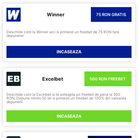
Winner
75 RON GRATIS
Deschide cont la Winner aici si primesti un freebet de 75 RON fara
depunere!
INCASEAZA
Excelbet
500 RON FREEBET
Deschide cont la Excelbet si te asteapta un freebet de pana la 500
RON. Depune minim 50 lei si primesti un freebet de 100% din valoarea
depunerii.
INCASEAZA