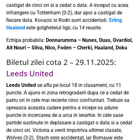
castigat de cinci ori si a cedat o data. A inceput cu acea
infrangere cu Tottenham (0-2), dar apoi a castigat de
fiecare data. Kovacic si Rodri sunt accidentati.
Erling
Haaland
este golgheterul ligii, cu 14 reusite.
Echipa probabila:
Donnarumma – Nunes, Duas, Gvardiol,
Ait Nouri – Silva, Nico, Foden – Cherki, Haaland, Doku
Biletul zilei cota 2 – 29.11.2025:
Leeds United
Leeds United
se afla pe locul 18 in clasament, cu 11
puncte. A ajuns in zona retrogradarii dupa ce a cedat de
patru ori in cele mai recente cinci confruntari. Trebuie sa
opreasca aceasta cadere pentru a incepe sa adune
puncte in incercarea de a urca in ierarhie. In cele sase
partide sustinute in deplasare a castigat o data si a cedat
de cinci ori. Victoria a venit impotriva ultimei clasate,
Wolves (3-2). Stach este accidentat, iar Bornauw este