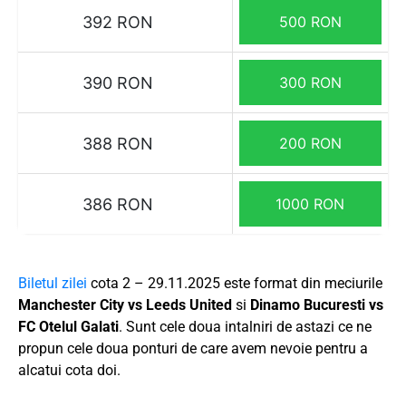
392 RON
500 RON
390 RON
300 RON
388 RON
200 RON
386 RON
1000 RON
Biletul zilei
cota 2 – 29.11.2025 este format din meciurile
Manchester City vs Leeds United
si
Dinamo Bucuresti vs
FC Otelul Galati
. Sunt cele doua intalniri de astazi ce ne
propun cele doua ponturi de care avem nevoie pentru a
alcatui cota doi.