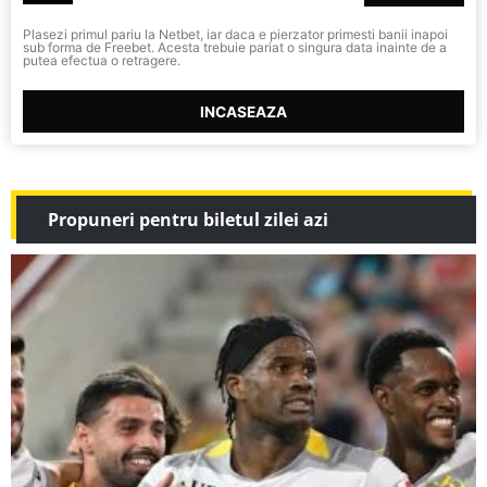
Plasezi primul pariu la Netbet, iar daca e pierzator primesti banii inapoi
sub forma de Freebet. Acesta trebuie pariat o singura data inainte de a
putea efectua o retragere.
INCASEAZA
Propuneri pentru biletul zilei azi