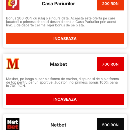
Casa Pariurilor
200 RON
Bonus 200 RON cu rulaj o singura data. Aceasta este oferta pe care
jucatorii o primesc daca isi deschid cont la Casa Pariurilor prin acest
link. E de departe cel mai lejer bonus de pe piata.
INCASEAZA
Maxbet
700 RON
Maxbet, pe langa super platforma de cazino, dispune si de o platforma
de top pentru pariuri sportive. Jucatorii noi primesc bonus 100% pana
la 700 RON.
INCASEAZA
Netbet
500 RON