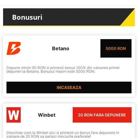
Bonusuri
Betano
5000 RON
Depune minim 50 RON si primesti bonus 100% din valoarea primei
depuneri la Betano. Bonusul maxim este 5000 RON.
INCASEAZA
Winbet
20 RON FARA DEPUNERE
Deschide cont la Winbet aici si primesti un bonus fara depunere in
valoare de 20 RON sa pariezi meciurile preferate!