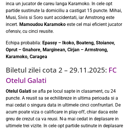
inca un jucator de careu langa Karamoko. In cele opt
partide sustinute la domiciliu a castigat 15 puncte. Mihai,
Musi, Sivis si Soro sunt accidentati, iar Amstrong este
incert.
Mamoudou Karamoko
este cel mai eficient jucator
ofensiv, cu cinci reusite.
Echipa probabila:
Epassy – Ikoko, Boateng, Stoianov,
Oprut – Gnahore, Marginean, Cirjan – Armstrong,
Karamoko, Caragea
Biletul zilei cota 2 – 29.11.2025:
FC
Otelul Galati
Otelul Galati
se afla pe locul sapte in clasament, cu 24
puncte. A reusit sa se echilibreze in ultima perioada si a
mai cedat o singura data in ultimele cinci confruntari. De
acum poate viza o calificare in play-off, chiar daca este
greu de crezut ca va reusi. N-a mai cedat in deplasare in
ultimele trei vizite. In cele opt partide sutinute in deplasare