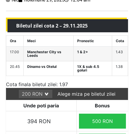
Biletul zilei cota 2 – 29.11.2025
Ora
Meci
Pronostic
Cota
17.00
Manchester City vs
1 & 2+
1.43
Leeds
20.45
Dinamo vs Otelul
1X & sub 4.5
1.38
goluri
Cota finala biletul zilei: 1.97
Alege miza pe biletul zilei
Unde poti paria
Bonus
394 RON
500 RON