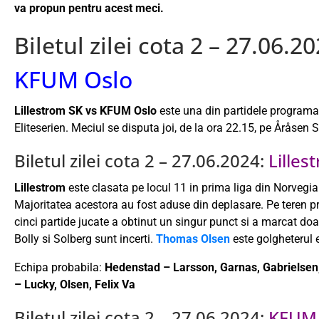
va propun pentru acest meci.
Biletul zilei cota 2 – 27.06.2
KFUM Oslo
Lillestrom SK vs KFUM Oslo
este una din partidele programa
Eliteserien. Meciul se disputa joi, de la ora 22.15, pe Åråsen 
Biletul zilei cota 2 – 27.06.2024:
Lilles
Lillestrom
este clasata pe locul 11 in prima liga din Norvegia
Majoritatea acestora au fost aduse din deplasare. Pe teren pr
cinci partide jucate a obtinut un singur punct si a marcat doar
Bolly si Solberg sunt incerti.
Thomas Olsen
este golgheterul e
Echipa probabila:
Hedenstad – Larsson, Garnas, Gabrielse
– Lucky, Olsen, Felix Va
Biletul zilei cota 2 – 27.06.2024:
KFUM 