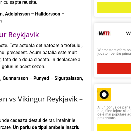
r, cu sapte reusite.
n, Adolphsson – Halldorsson –
n
ur Reykjavik
W
ncte. Este actuala detinatoare a trofeului,
Winmasters ofera b
nul precedent. Acum batalia este mult
jucatori pentru prim
, fata de a doua clasata. In deplasare a
i goluri in acest sezon.
, Gunnarsson – Punyed – Sigurpalsson,
nan vs Vikingur Reykjavik –
Ai un bonus de pana 
rulaj fiind lejere si 
cele mai populare a
prezentare.
nde cedeaza destul de rar. Intalnirile
arcate.
Un pariu de tipul ambele inscriu