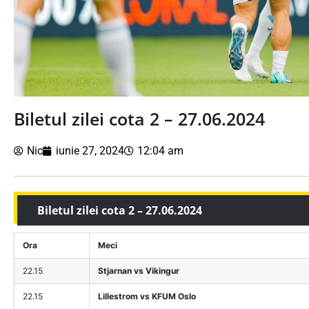
Biletul zilei cota 2 – 27.06.2024
Nic
iunie 27, 2024
12:04 am
Biletul zilei cota 2 – 27.06.2024
Ora
Meci
22.15
Stjarnan vs Vikingur
22.15
Lillestrom vs KFUM Oslo