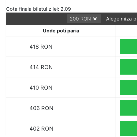
Cota finala biletul zilei: 2.09
Alege miza pe
Unde poti paria
418 RON
414 RON
410 RON
406 RON
402 RON