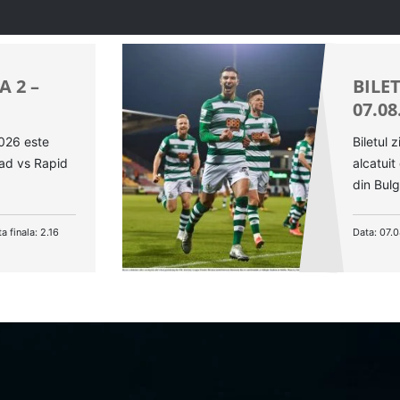
A 2 –
BILET
07.08
2026 este
Biletul 
rad vs Rapid
alcatuit 
din Bulga
a finala: 2.16
Data: 07.