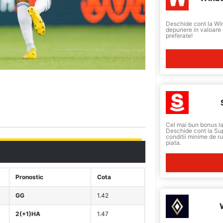
Deschide cont la Win
depunere in valoare 
preferate!
Cel mai bun bonus la
Deschide cont la Su
conditii minime de ru
piata.
Pronostic
Cota
GG
1.42
2(+1)HA
1.47