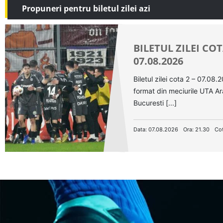
Propuneri pentru biletul zilei azi
BILETUL ZILEI COT
07.08.2026
Biletul zilei cota 2 – 07.08.
format din meciurile UTA A
Bucuresti [...]
Data: 07.08.2026
Ora: 21.30
Cot