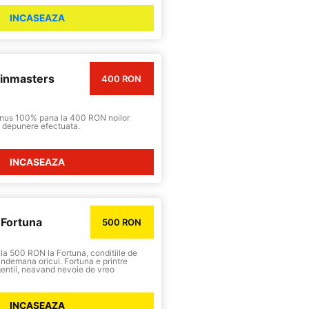
INCASEAZA
inmasters
400 RON
onus 100% pana la 400 RON noilor
a depunere efectuata.
INCASEAZA
Fortuna
500 RON
la 500 RON la Fortuna, conditiile de
la indemana oricui. Fortuna e printre
gentii, neavand nevoie de vreo
INCASEAZA