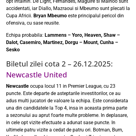
opt intalniri. De Light, Fernandes, Maguire si Mainoo sunt
accidentati, iar Diallo, Mazraoui si Mbeumo sunt plecati la
Cupa Africii.
Bryan Mbeumo
este principalul pericol din
ofensiva, cu sase reusite.
Echipa probabila:
Lammens – Yoro, Heaven, Shaw –
Dalot, Casemiro, Martinez, Dorgu – Mount, Cunha –
Sesko
Biletul zilei cota 2 – 26.12.2025:
Newcastle United
Newcastle
ocupa locul 11 in Premier League, cu 23
puncte. Este departe de asteptarile investitorilor, ce au
adus multi jucatori de valoare la echipa. Este considerata
una din candidatele la Top 4, insa in aceasta prima parte
a sezonului au aprut foarte multe probleme. In deplasare,
in cele opt vizite efectuate a adunat sase puncte. In
ultimele patru vizite a cedat de patru ori. Botman, Burn,