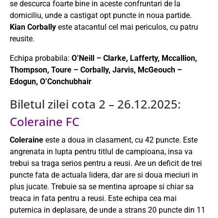
se descurca foarte bine in aceste confruntari de la
domiciliu, unde a castigat opt puncte in noua partide.
Kian Corbally
este atacantul cel mai periculos, cu patru
reusite.
Echipa probabila:
O’Neill – Clarke, Lafferty, Mccallion,
Thompson, Toure – Corbally, Jarvis, McGeouch –
Edogun, O’Conchubhair
Biletul zilei cota 2 – 26.12.2025:
Coleraine FC
Coleraine
este a doua in clasament, cu 42 puncte. Este
angrenata in lupta pentru titlul de campioana, insa va
trebui sa traga serios pentru a reusi. Are un deficit de trei
puncte fata de actuala lidera, dar are si doua meciuri in
plus jucate. Trebuie sa se mentina aproape si chiar sa
treaca in fata pentru a reusi. Este echipa cea mai
puternica in deplasare, de unde a strans 20 puncte din 11