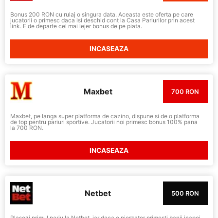
Bonus 200 RON cu rulaj o singura data. Aceasta este oferta pe care
jucatorii o primesc daca isi deschid cont la Casa Pariurilor prin acest
link. E de departe cel mai lejer bonus de pe piata.
INCASEAZA
Maxbet
700 RON
Maxbet, pe langa super platforma de cazino, dispune si de o platforma
de top pentru pariuri sportive. Jucatorii noi primesc bonus 100% pana
la 700 RON.
INCASEAZA
Netbet
500 RON
Plasezi primul pariu la Netbet, iar daca e pierzator primesti banii inapoi