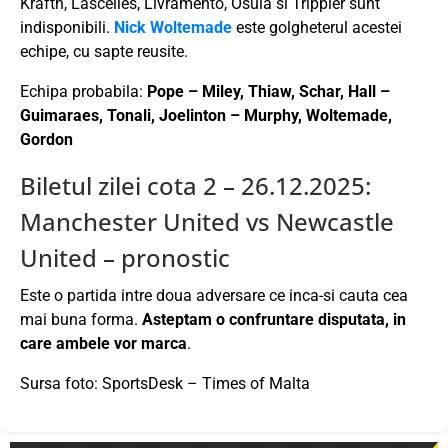
Krafth, Lascelles, Livramento, Osula si Trippier sunt
indisponibili.
Nick Woltemade
este golgheterul acestei
echipe, cu sapte reusite.
Echipa probabila:
Pope – Miley, Thiaw, Schar, Hall –
Guimaraes, Tonali, Joelinton – Murphy, Woltemade,
Gordon
Biletul zilei cota 2 – 26.12.2025:
Manchester United vs Newcastle
United – pronostic
Este o partida intre doua adversare ce inca-si cauta cea
mai buna forma.
Asteptam o confruntare disputata, in
care ambele vor marca
.
Sursa foto: SportsDesk – Times of Malta