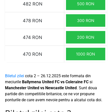
482 RON
500 RON
478 RON
300 RON
474 RON
200 RON
470 RON
1000 RON
Biletul zilei
cota 2 – 26.12.2025 este formata din
meciurile
Ballymena United FC vs Coleraine FC
si
Manchester United vs Newcastle United
. Sunt doua
partide din competitiile britanice, ce ne vor propune
ponturile de care avem nevoie pentru a alcatui cota doi.