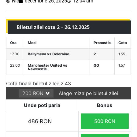
Nic
decembrie 26, 2025
12:04 am
Biletul zilei cota 2 – 26.12.2025
Ora
Meci
Pronostic
Cota
17.00
Ballymena vs Coleraine
2
1.55
22.00
Manchester United vs
GG
1.57
Newcastle
Cota finala biletul zilei: 2.43
Alege miza pe biletul zilei
Unde poti paria
Bonus
486 RON
500 RON