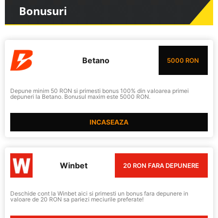
Bonusuri
Betano
5000 RON
Depune minim 50 RON si primesti bonus 100% din valoarea primei
depuneri la Betano. Bonusul maxim este 5000 RON.
INCASEAZA
Winbet
20 RON FARA DEPUNERE
Deschide cont la Winbet aici si primesti un bonus fara depunere in
valoare de 20 RON sa pariezi meciurile preferate!