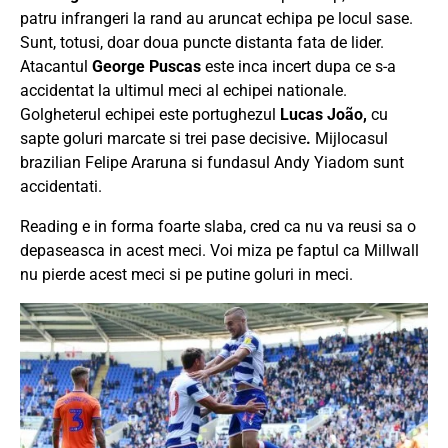
patru infrangeri la rand au aruncat echipa pe locul sase.
Sunt, totusi, doar doua puncte distanta fata de lider.
Atacantul
George Puscas
este inca incert dupa ce s-a
accidentat la ultimul meci al echipei nationale.
Golgheterul echipei este portughezul
Lucas João,
cu
sapte goluri marcate si trei pase decisive
.
Mijlocasul
brazilian
Felipe Araruna si fundasul Andy Yiadom sunt
accidentati.
Reading e in forma foarte slaba, cred ca nu va reusi sa o
depaseasca in acest meci. Voi miza pe faptul ca Millwall
nu pierde acest meci si pe putine goluri in meci.