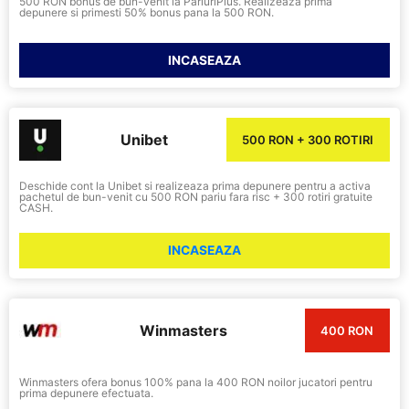
500 RON bonus de bun-venit la PariuriPlus. Realizeaza prima
depunere si primesti 50% bonus pana la 500 RON.
INCASEAZA
Unibet
500 RON + 300 ROTIRI
Deschide cont la Unibet si realizeaza prima depunere pentru a activa
pachetul de bun-venit cu 500 RON pariu fara risc + 300 rotiri gratuite
CASH.
INCASEAZA
Winmasters
400 RON
Winmasters ofera bonus 100% pana la 400 RON noilor jucatori pentru
prima depunere efectuata.