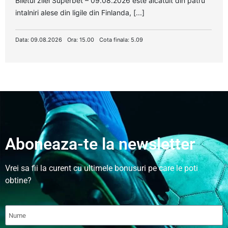
Biletul zilei Superbet – 09.08.2026 este alcatuit din patru
intalniri alese din ligile din Finlanda, [...]
Data: 09.08.2026
Ora: 15.00
Cota finala: 5.09
Aboneaza-te la newsletter
Vrei sa fii la curent cu ultimele bonusuri pe care le poti
obtine?