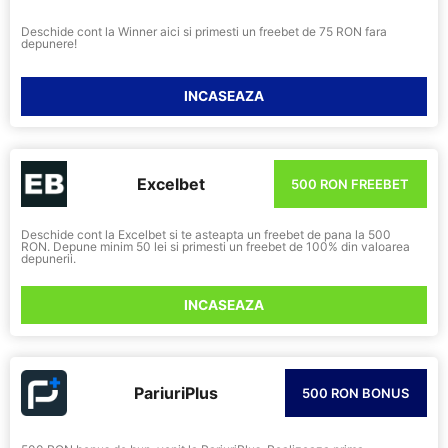
Deschide cont la Winner aici si primesti un freebet de 75 RON fara
depunere!
INCASEAZA
Excelbet
500 RON FREEBET
Deschide cont la Excelbet si te asteapta un freebet de pana la 500
RON. Depune minim 50 lei si primesti un freebet de 100% din valoarea
depunerii.
INCASEAZA
PariuriPlus
500 RON BONUS