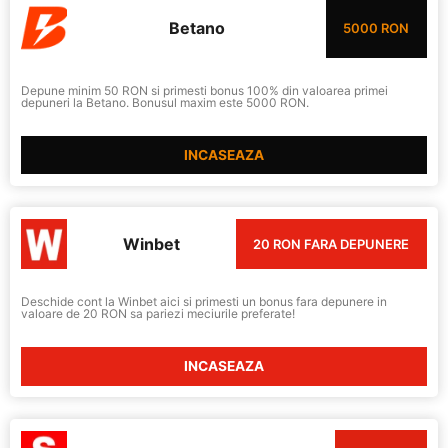
Betano
5000 RON
Depune minim 50 RON si primesti bonus 100% din valoarea primei
depuneri la Betano. Bonusul maxim este 5000 RON.
INCASEAZA
Winbet
20 RON FARA DEPUNERE
Deschide cont la Winbet aici si primesti un bonus fara depunere in
valoare de 20 RON sa pariezi meciurile preferate!
INCASEAZA