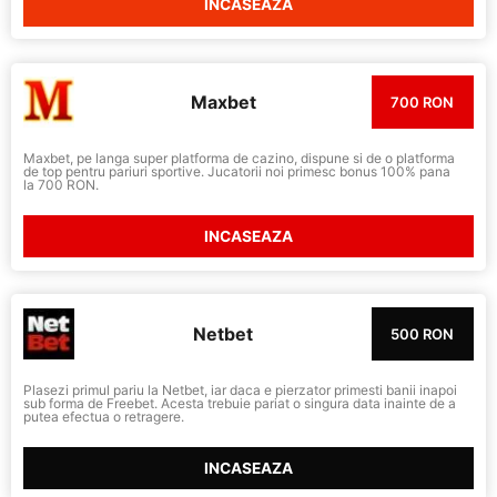
INCASEAZA
Maxbet
700 RON
Maxbet, pe langa super platforma de cazino, dispune si de o platforma
de top pentru pariuri sportive. Jucatorii noi primesc bonus 100% pana
la 700 RON.
INCASEAZA
Netbet
500 RON
Plasezi primul pariu la Netbet, iar daca e pierzator primesti banii inapoi
sub forma de Freebet. Acesta trebuie pariat o singura data inainte de a
putea efectua o retragere.
INCASEAZA