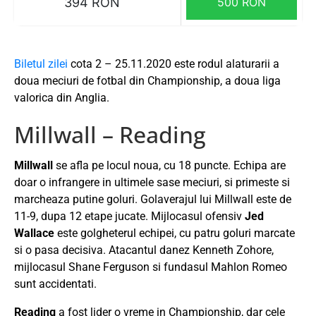
394 RON
500 RON
Biletul zilei
cota 2 – 25.11.2020 este rodul alaturarii a
doua meciuri de fotbal din Championship, a doua liga
valorica din Anglia.
Millwall – Reading
Millwall
se afla pe locul noua, cu 18 puncte. Echipa are
doar o infrangere in ultimele sase meciuri, si primeste si
marcheaza putine goluri. Golaverajul lui Millwall este de
11-9, dupa 12 etape jucate. Mijlocasul ofensiv
Jed
Wallace
este golgheterul echipei, cu patru goluri marcate
si o pasa decisiva. Atacantul danez Kenneth Zohore,
mijlocasul Shane Ferguson si fundasul Mahlon Romeo
sunt accidentati.
Reading
a fost lider o vreme in Championship, dar cele