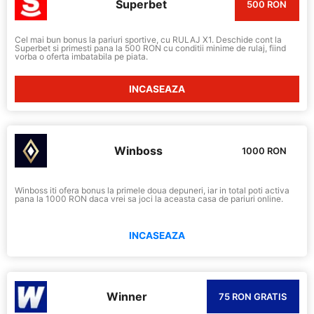
Superbet
500 RON
Cel mai bun bonus la pariuri sportive, cu RULAJ X1. Deschide cont la
Superbet si primesti pana la 500 RON cu conditii minime de rulaj, fiind
vorba o oferta imbatabila pe piata.
INCASEAZA
Winboss
1000 RON
Winboss iti ofera bonus la primele doua depuneri, iar in total poti activa
pana la 1000 RON daca vrei sa joci la aceasta casa de pariuri online.
INCASEAZA
Winner
75 RON GRATIS