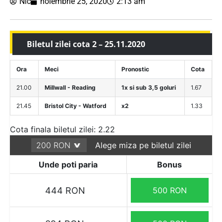
Nic
noiembrie 25, 2020
2:13 am
Biletul zilei cota 2 – 25.11.2020
Ora
Meci
Pronostic
Cota
21.00
Millwall - Reading
1x si sub 3,5 goluri
1.67
21.45
Bristol City - Watford
x2
1.33
Cota finala biletul zilei: 2.22
Alege miza pe biletul zilei
Unde poti paria
Bonus
444 RON
500 RON