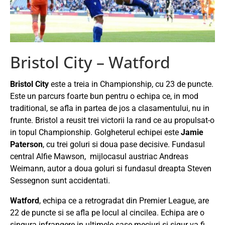
Bristol City – Watford
Bristol City
este a treia in Championship, cu 23 de puncte.
Este un parcurs foarte bun pentru o echipa ce, in mod
traditional, se afla in partea de jos a clasamentului, nu in
frunte. Bristol a reusit trei victorii la rand ce au propulsat-o
in topul Championship.
Golgheterul echipei este
Jamie
Paterson
, cu trei goluri si doua pase decisive. Fundasul
central Alfie Mawson, mijlocasul austriac Andreas
Weimann, autor a doua goluri si fundasul dreapta Steven
Sessegnon sunt accidentati.
Watford
, echipa ce a retrogradat din Premier League, are
22 de puncte si se afla pe locul al cincilea. Echipa are o
singura infrangere in ultimele sase meciuri si sigur va fi